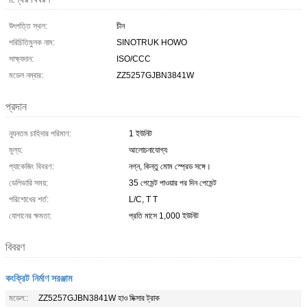
উৎপত্তি স্থল:
চীন
পরিচিতিমুলক নাম:
SINOTRUK HOWO
সাক্ষ্যদান:
ISO/CCC
মডেল নম্বার:
ZZ5257GJBN3841W
প্রদান
ন্যূনতম চাহিদার পরিমাণ:
1 ইউনিট
মূল্য:
আলোচনাযোগ্য
প্যাকেজিং বিবরণ:
নগ্ন, কিন্তু মোম স্প্রেড সঙ্গে।
ডেলিভারি সময়:
35 পেমেন্ট পাওয়ার পর দিন পেমেন্ট
পরিশোধের শর্ত:
L/C, T T
যোগানের ক্ষমতা:
প্রতি মাসে 1,000 ইউনিট
বিবরণ
কংক্রিট নির্মাণ সরঞ্জাম
মডেল::
ZZ5257GJBN3841W হাও মিক্সার ট্রাক