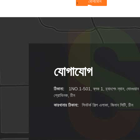
যোগাযোগ
ঠিকানা:
1NO.1-501, ব্লক 1, চ্যাংশেং ন্যান, দোংগুয়ান এ
প্রোভিনক, চীন
কারখানার ঠিকানা:
সিনটর্ক শিল্প এলাকা, জিনান সিটি, চীন