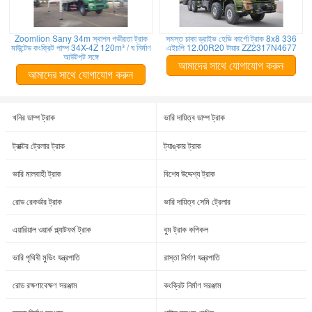
Zoomlion Sany 34m স্থাপন গভীরতা ট্রাক
সমস্ত চাকা ড্রাইভ হেভি কার্গো ট্রাক 8x8 336
মাউন্টেড কংক্রিট পাম্প 34X-4Z 120m³ / ঘ নির্মাণ
এইচপি 12.00R20 টায়ার ZZ2317N4677
আউটপুট সঙ্গে
আমাদের সাথে যোগাযোগ করুন
আমাদের সাথে যোগাযোগ করুন
খনির ডাম্প ট্রাক
ভারি দায়িত্ব ডাম্প ট্রাক
ট্রাক্টর ট্রেলার ট্রাক
ট্যাঙ্কার ট্রাক
ভারি মালবাহী ট্রাক
বিশেষ উদ্দেশ্য ট্রাক
রোড রেকর্ডার ট্রাক
ভারি দায়িত্ব সেমি ট্রেলার
এয়ারিয়াল ওয়ার্ক প্ল্যাটফর্ম ট্রাক
বুম ট্রাক কপিকল
ভারি পৃথিবী মুভিং যন্ত্রপাতি
রাস্তা নির্মাণ যন্ত্রপাতি
রোড রক্ষণাবেক্ষণ সরঞ্জাম
কংক্রিট নির্মাণ সরঞ্জাম