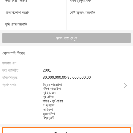
দস্তা নির্মাণ সরঞ্জাম
পাইল তুরপুন মেশিন
খনির নিষ্পেষণ সরঞ্জাম
পোর্ট হ্যান্ডলিং যন্ত্রপাতি
কৃষি খামার যন্ত্রপাতি
সকল পণ্য দেখুন
কোম্পানি বিবরণ
ব্যবসার ধরণ:
বছর প্রতিষ্ঠিত:
2001
বার্ষিক বিক্রয়:
80,000,000.00-95,000,000.00
প্রধান বাজার:
উত্তর আমেরিকা
দক্ষিণ আমেরিকা
পূর্ব ইউরোপ
পূর্ব এশিয়া
দক্ষিণ - পূর্ব এশিয়া
মধ্যপ্রাচ্য
আফ্রিকা
ত্তশেনিআ
বিশ্বব্যাপী