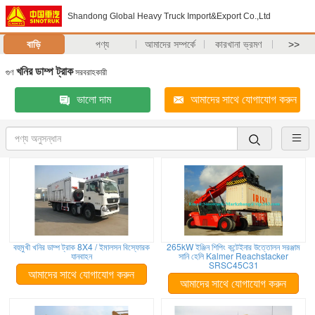
Shandong Global Heavy Truck Import&Export Co.,Ltd
বাড়ি
পণ্য
আমাদের সম্পর্কে
কারখানা ভ্রমণ
>>
খনির ডাম্প ট্রাক
গুণ
সরবরাহকারী
ভালো দাম
আমাদের সাথে যোগাযোগ করুন
বহুমুখী খনির ডাম্প ট্রাক 8X4 / ইমালসন বিস্ফোরক
265kW ইঞ্জিন শিপিং কন্টেইনার উত্তোলন সরঞ্জাম
যানবাহন
সানি হেলি Kalmer Reachstacker
SRSC45C31
আমাদের সাথে যোগাযোগ করুন
আমাদের সাথে যোগাযোগ করুন