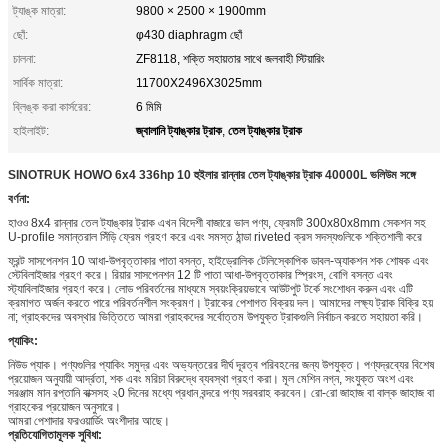
ট্যাঙ্ক মাত্রা:
9800 × 2500 × 1900mm
ছোঁ:
φ430 diaphragm ছোঁ
চালনা:
ZF8118, শক্তি সহায়তার সাথে জলবাহী স্টিয়ারিং
সার্বিক মাত্রা:
11700X2496X3025mm
ব্লিঙ্ক করা কার্সরের:
6 মিমি
জ্বালানি ট্যাঙ্কার ট্রাক
তেল ট্যাঙ্কার ট্রাক
হাইলাইট:
,
SINOTRUK HOWO 6x4 336hp 10 হুইলার রান্নার তেল ট্যাঙ্কার ট্রাক 40000L ভলিউম সঙ্গে
বর্ণনা:
হাওও 8x4 রান্নার তেল ট্যাঙ্কার ট্রাক এখন বিদেশী বাজারে ভাল পণ্য, ফ্রেমটি 300x80x8mm সেকশন সহ
U-profile সমান্তরাল সিঁড়ি ফ্রেম গ্রহণ করে এবং সমস্ত ঠান্ডা riveted ক্রস সদস্যগুলিকে শক্তিশালী করে
ফ্রন্ট সাসপেনশন 10 আধা-উপবৃত্তাকার পাতা বসন্ত, হাইড্রোলিক টেলিস্কোপিক ডাবল-অ্যাকশন শক শোষক এবং
স্টেবিলাইজার গ্রহণ করে। রিয়ার সাসপেনশন 12 টি পাতা আধা-উপবৃত্তাকার স্প্রিংস, বোগি বসন্ত এবং
স্ট্যাবিলাইজার গ্রহণ করে। লোড পরিবর্তনের মাধ্যমে স্বয়ংক্রিয়ভাবে আউটপুট টর্কে সংশোধন করুন এবং এটি
ক্রমাগত অর্জন করতে পারে পরিবর্তনশীল সংক্রমণ। ট্রাকের পেশাগত বিক্রয় দল। আমাদের লক্ষ্য ট্রাক বিক্রি হয়
না; গ্রাহকদের অবস্থার ভিত্তিতে আমরা গ্রাহকদের সর্বোত্তম উপযুক্ত ট্রাকগুলি নির্বাচন করতে সহায়তা করি।
প্যাকিং:
নিউড প্যাক। পণ্যগুলির প্যাকিং সমুদ্র এবং অভ্যন্তরের দীর্ঘ দূরত্ব পরিবহনের জন্য উপযুক্ত। পণ্যদ্রব্যের বিশেষ
প্রয়োজন অনুযায়ী আর্দ্রতা, শক এবং মরিচা বিরুদ্ধে ব্যবস্থা গ্রহণ করা। মূল মেশিন নগ্ন, সংযুক্ত অংশ এবং
সরঞ্জাম মান রপ্তানি বাক্সসহ ২0 দিনের মধ্যে প্রধান বন্দরে পণ্য সরবরাহ করবেন। রো-রো জাহাজ বা বাল্ক জাহাজ বা
গ্রাহকের প্রয়োজন অনুসারে।
আমরা পেশাদার ফরওয়ার্ডিং অংশীদার আছে।
প্রতিযোগিতামূলক সুবিধা: