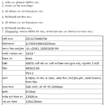
1.
নমনীয় এবং সুবিধাজনক লজিস্টিক সেবা।
2. চমৎকার এবং উচ্চ মানের নিয়ন্ত্রণ
3. ধনী অভিজ্ঞতা এবং ভাল বিক্রয়োত্তর সেবা।
4. দীর্ঘ দীর্ঘস্থায়ী কাজ জীবন সময়।
5. ধনী অভিজ্ঞতা এবং ভাল বিক্রয়োত্তর সেবা।
6. দীর্ঘ দীর্ঘস্থায়ী কাজ জীবন সময়।
7. Shippping: আমাদের লজিস্টিক টিম আছে, আপনার ট্রাক দ্রুত এবং নিরাপত্তা বহন করতে পারে।
চ্যাসি মডেল
ZZ1317N4667W
স্থিতিস্থাপক
11700X2496X3025mm
সামনে / পিছন চাকা ট্র্যাক
২0২২/2041, 1830/1830 মিমি
পদ্ধতি / প্রস্থান কোণ
16/19 °
ট্যাঙ্ক বেধ
6mm
ট্যাক্সি
HW76 একটি সারি এবং একটি অর্ধ ডিলাক্স ক্যাব (ঘুমের সঙ্গে), অনুমোদিত 3 যাত্রী
ইঞ্জিন
WD615.69
ইউরো 2
আদর্শ
6 সিলিন্ডার, ইন লাইন, 4-স্ট্রোক, ওয়াটার শীতল, টার্বো ইন্টার-কুলিং, সরাসরি ইনজেকশন,
ডিজেল ইঞ্জিন
হারের ক্ষমতা
336 এইচপি, রেট গতি গতি 2200rpm
উত্পাটন
9726ml
সর্বোচ্চ ঘূর্ণন সঁচারক বল
1350N.m
বোর এক্স স্ট্রোক
126x130mm