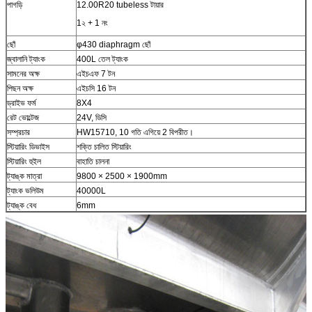
পাগড়ি
12.00R20 tubeless টায়ার
1২ + 1 নং
ছোঁ
φ430 diaphragm ছোঁ
জ্বালানি ট্যাংক
400L তেল ট্যাংক
সামনের অক্ষ
এইচএফ 7 টন
পিছন অক্ষ
এইচসি 16 টন
ড্রাইভ ফর্ম
8X4
রেট ভোল্টেজ
24V, ডিসি
সম্প্রচার
HW15710, 10 গতি এগিয়ে 2 বিপরীত।
স্টিয়ারিং ডিভাইস
শক্তি চালিত স্টিয়ারিং
স্টিয়ারিং হুইল
বাহাতি চালনা
ট্যাঙ্ক মাত্রা
9800 × 2500 × 1900mm
ট্যাংক ভলিউম
40000L
ট্যাঙ্ক বেধ
6mm