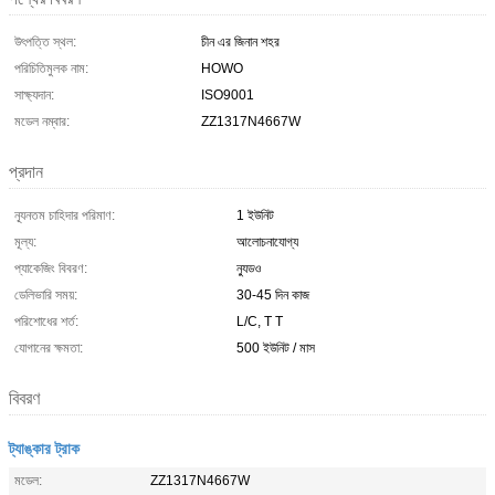
উৎপত্তি স্থল:
চীন এর জিনান শহর
পরিচিতিমুলক নাম:
HOWO
সাক্ষ্যদান:
ISO9001
মডেল নম্বার:
ZZ1317N4667W
প্রদান
ন্যূনতম চাহিদার পরিমাণ:
1 ইউনিট
মূল্য:
আলোচনাযোগ্য
প্যাকেজিং বিবরণ:
ন্যুডও
ডেলিভারি সময়:
30-45 দিন কাজ
পরিশোধের শর্ত:
L/C, T T
যোগানের ক্ষমতা:
500 ইউনিট / মাস
বিবরণ
ট্যাঙ্কার ট্রাক
মডেল:
ZZ1317N4667W