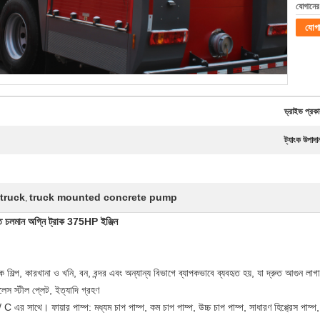
যোগানের 
যোগ
ড্রাইভ প্রকা
ট্যাংক উপাদা
truck
truck mounted concrete pump
,
ে চলমান অগ্নি ট্রাক 375HP ইঞ্জিন
 শিল্প, কারখানা ও খনি, বন, বন্দর এবং অন্যান্য বিভাগে ব্যাপকভাবে ব্যবহৃত হয়, যা দ্রুত আগুন লা
স স্টীল প্লেট, ইত্যাদি গ্রহণ
 এর সাথে। ফায়ার পাম্প: মধ্যম চাপ পাম্প, কম চাপ পাম্প, উচ্চ চাপ পাম্প, সাধারণ হিপ্প্রেস পাম্প,