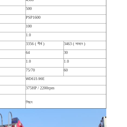
500
PSP1600
100
1.0
3356
(
শীর্ষ
)
3463
(
সামনে
)
64
30
1.0
1.0
75/70
60
WD615.96E
375HP / 2200rpm
পিছন