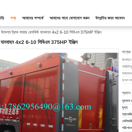
াড়ি
পণ্য
আমাদের সম্পর্কে
আমাদের সাথে যোগাযোগ করুন
উদ্ধৃতির জন্য আবেদন
শেষ উদ্দেশ্য ট্রাক ফায়ার রেসকিউ যানবাহন 4x2 6-10 সিবিএম 375HP ইঞ্জিন
েসকিউ যানবাহন 4x2 6-10 সিবিএম 375HP ইঞ্জিন
পণ্যের
উৎপত্তি
পরিচিতিম
সাক্ষ্যদান
মডেল নম্
প্রদান:
ন্যূনতম 
মূল্য:
প্যাকেজি
ডেলিভারি
পরিশোধের