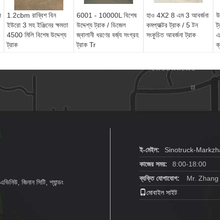
ল
1.2cbm রাব্বিশ বিন
6001 - 10000L বিশেষ
হাও 4X2 8 এম 3 আবর্জনা
উ
ইউরো 3 সহ ইঞ্জিনের ক্ষমতা
উদ্দেশ্য ট্রাক / ডিজেল
কমপ্যাক্টর ট্রাক / 5 টন
ট
4500 মিলি বিশেষ উদ্দেশ্য
জ্বালানী ধরণের বর্জ্য সংগ্রহ
সংকুচিত আবর্জনা ট্রাক
এ
ট্রাক
ট্রাক Tr
ক
ই-মেইল:
Sinotruck-Markz
কাজের সময়:
8:00-18:00
ব্যক্তি যোগাযোগ:
Mr. Zhang
ভিনিউ, জিনান সিটি, শ্যান্ডং
মোবাইল সাইট