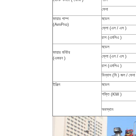
ফেনা
ফায়ার পাম্প
মডেল
(AmPro)
ফ্লো (এল / এস
)
চাপ (এমপিএ
)
মডেল
ফায়ার মনিটর
ফ্লো (এল / এস
)
(একরন
)
চাপ (এমপিএ
)
বিন্যাস (মি
)
জল / ফেনা
ইঞ্জিন
মডেল
শক্তি (KW
)
অবস্থান