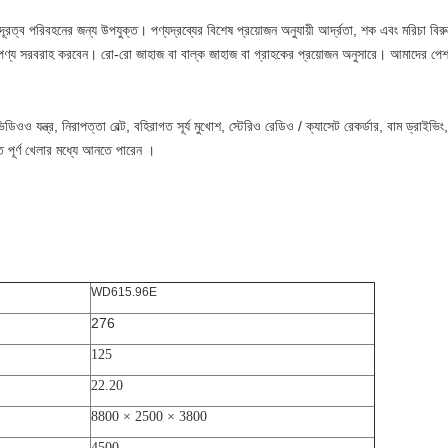
 দূরত্ব পরিবহনের জন্য উপযুক্ত। পণ্যদ্রব্যের বিশেষ প্রয়োজন অনুযায়ী আর্দ্রতা, শক এবং মরিচা বির
্টে পণ্য সরবরাহ করবেন। রো-রো জাহাজ বা বাল্ক জাহাজ বা গ্রাহকের প্রয়োজন অনুসারে। আমাদের পে
িওও যন্ত্র, নিরাপত্তা বেল্ট, বহিরাগত সূর্য মুখোশ, স্টেরিও রেডিও / ক্যাসেট রেকর্ডার, বাম ড্রাইভিং
ি
পূর্ণ খেলার
মধ্যে আনতে পারেন
।
WD615.96E
276
125
22.20
8800 × 2500 × 3800
4500