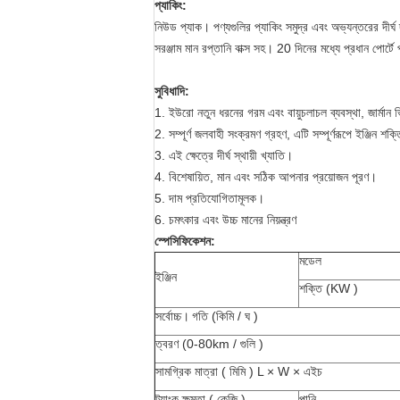
প্যাকিং:
নিউড প্যাক। পণ্যগুলির প্যাকিং সমুদ্র এবং অভ্যন্তরের দীর্ঘ
সরঞ্জাম মান রপ্তানি বাক্স সহ। 20 দিনের মধ্যে প্রধান পোর
সুবিধাদি:
1. ইউরো নতুন ধরনের গরম এবং বায়ুচলাচল ব্যবস্থা, জার্মান ভিড
2. সম্পূর্ণ জলবাহী সংক্রমণ গ্রহণ, এটি
সম্পূর্ণরূপে
ইঞ্জিন শক্ত
3. এই ক্ষেত্রে দীর্ঘ স্থায়ী খ্যাতি।
4. বিশেষায়িত, মান এবং সঠিক আপনার প্রয়োজন পূরণ।
5. দাম প্রতিযোগিতামূলক।
6. চমৎকার এবং উচ্চ মানের নিয়ন্ত্রণ
স্পেসিফিকেশন:
মডেল
ইঞ্জিন
শক্তি (KW
)
সর্বোচ্চ।
গতি (কিমি / ঘ
)
ত্বরণ (0-80km / গুলি
)
সামগ্রিক মাত্রা
(
মিমি
)
L × W × এইচ
ট্যাংক ক্ষমতা
(
কেজি
)
পানি