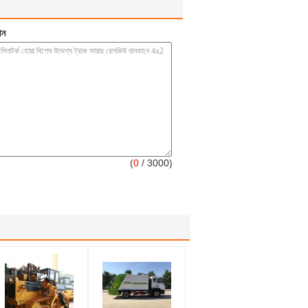
ান
(
0
/ 3000)