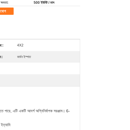
ক্ষমতা:
500 ইউনিট / মাস
াযোগ
র::
4X2
ন::
কার্বন ইস্পাত
গাতে পারে, এটি একটি আদর্শ অগ্নিনির্বাপক সরঞ্জাম। 6-
 ইত্যাদি