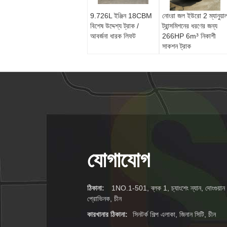
9.726L ইঞ্জিন 18CBM
নোংরা জল ইউরো 2 ম্যানুয়া
বিশেষ উদ্দেশ্য ট্রাক /
ট্রান্সমিশনের ধরণের জন্য
আবর্জনা ধারক লিফট
266HP 6m³ নিকাশী
সাকশন ট্রাক
যোগাযোগ
ঠিকানা:
1NO.1-501, ব্লক 1, চ্যাংশেং ন্যান, দোংগুয়ান এ
প্রোভিনক, চীন
কারখানার ঠিকানা:
সিনটর্ক শিল্প এলাকা, জিনান সিটি, চীন