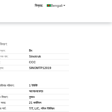
বিক্রয়:
Bengali
 বিবরণ:
 স্থল:
চীন
ুলক নাম:
Sinotruk
:
CCC
বার:
SINOMTP12019
চাহিদার পরিমাণ:
1 ইউনিট
আলোচনাযোগ্য
ং বিবরণ:
ন্যুডও
 সময়:
21 কার্যদিবস
 শর্ত:
T/T, L/C, পশ্চিম ইউনিয়ন