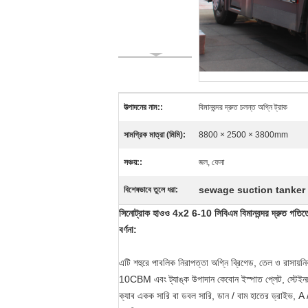
উত্পাদনের নাম::
বিমানবন্দর দ্রুত চলন্ত অগ্নি ট্রাক
সামগ্রিক মাত্রা (মিমি):
8800 × 2500 × 3800mm
সঞ্চয়::
জল, ফেনা
sewage suction tanker 
বিশেষভাবে তুলে ধরা:
সিনোট্রাক হাওও 4x2 6-10 সিবিএম বিমানবন্দর দ্রুত গতিত
বর্ণনা:
এটি শহুরে পাবলিক নিরাপত্তা অগ্নি ব্রিগেড, তেল ও রাসায়নিক
10CBM এবং ট্যাঙ্ক উপাদান কেবোন ইস্পাত প্লেট, স্টেইনলে
ক্যাব একক সারি বা ডবল সারি, ডান / বাম হাতের ড্রাইভ, A / C