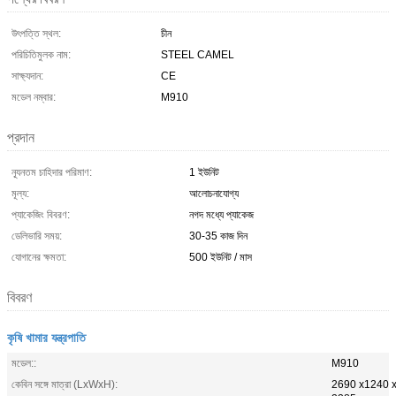
উৎপত্তি স্থল:
চীন
পরিচিতিমুলক নাম:
STEEL CAMEL
সাক্ষ্যদান:
CE
মডেল নম্বার:
M910
প্রদান
ন্যূনতম চাহিদার পরিমাণ:
1 ইউনিট
মূল্য:
আলোচনাযোগ্য
প্যাকেজিং বিবরণ:
নগদ মধ্যে প্যাকেজ
ডেলিভারি সময়:
30-35 কাজ দিন
যোগানের ক্ষমতা:
500 ইউনিট / মাস
বিবরণ
কৃষি খামার যন্ত্রপাতি
মডেল::
M910
কেবিন সঙ্গে মাত্রা (LxWxH):
2690 x1240 