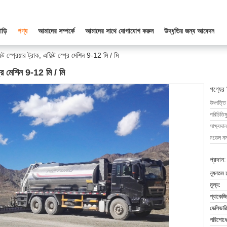
াড়ি
পণ্য
আমাদের সম্পর্কে
আমাদের সাথে যোগাযোগ করুন
উদ্ধৃতির জন্য আবেদন
্প্রেয়ার ট্রাক, এফিল্ট স্প্রে মেশিন 9-12 মি / মি
্রে মেশিন 9-12 মি / মি
পণ্যের
উৎপত্তি
পরিচিতিম
সাক্ষ্যদান
মডেল নম্
প্রদান:
ন্যূনতম 
মূল্য:
প্যাকেজি
ডেলিভারি
পরিশোধের