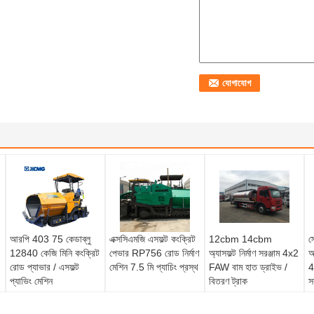
আরপি 403 75 কেডাব্লু
এক্সসিএমজি এসফল্ট কংক্রিট
12cbm 14cbm
স
12840 কেজি মিনি কংক্রিট
পেভার RP756 রোড নির্মাণ
অ্যাসফল্ট নির্মাণ সরঞ্জাম 4x2
আ
রোড প্যাভার / এসফল্ট
মেশিন 7.5 মি প্যাচিং প্রস্থ
FAW বাম হাত ড্রাইভ /
4
প্যাভিং মেশিন
বিতরণ ট্রাক
স