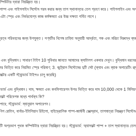
িউটার দ্বারা নিয়ন্ত্রিত হয়।
াম্প এবং পাইপলাইন সিস্টেম গরম করার জন্য তাপ স্থানান্তর তেল গ্রহণ করে।
পাইপলাইন এবং অগ্র
এটা স্প্রে এবং নির্ভরযোগ্য কাজ কর্মক্ষমতা এর উচ্চ দক্ষতা গর্বিত লাগে।
দূরত্ব পরিবহনের জন্য উপযুক্ত। পণ্যটির বিশেষ চাহিদা অনুযায়ী আর্দ্রতা, শক এবং মরিচা বিরুদ্ধে ব্
 এবং বুদ্ধিমান।
সাধারণ টাইপ 10 সুবিধার জানতে আমাদের ক্যাটালগ একবার দেখুন।
বুদ্ধিমান ধরনের
 ভিত্তি করে নিয়মিত স্প্রে পরিমাণ;
3. কন্ট্রোল সিস্টেমের দুটি সেট (ক্যাব এবং ব্যাক অপারেটিং প
টের একটি স্ট্যান্ডার্ড টাইপও চালু করেছি)
ডার্ড এবং বুদ্ধিমান।
দাম, ক্ষমতা এবং কনফিগারেশন উপর ভিত্তি করে দাম 10,000 থেকে 1 মিলিয
যাসফল্ট পরিবেশক মধ্যে পার্থক্য কি?
 পারে;
স্ট্যান্ডার্ড: ম্যানুয়াল অপারেশন।
শ রোটান, বার্নার-ইটালিয়ান রিইলো, হাইড্রোলিক পাম্প-জার্মানী রেক্স্রোথ, তাপমাত্রা নিয়ন্ত্রণ সিস্টেম
ি অগ্রভাগ পৃথক কম্পিউটার দ্বারা নিয়ন্ত্রিত হয়।
স্ট্যান্ডার্ড: অ্যাসফল্ট পাম্প + তাপ স্থানান্তর 