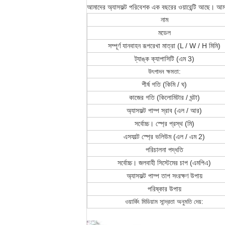
আমাদের অ্যাসফল্ট পরিবেশক এক বছরের ওয়ারেন্টি আছে।
আমর
নাম
মডেল
সম্পূর্ণ যানবাহন রূপরেখা মাত্রা (L / W / H মিমি)
ট্যাঙ্ক ক্যাপাসিটি (এম 3)
উৎপাদন ক্ষমতা:
শীর্ষ গতি (কিমি / ঘ)
কাজের গতি (কিলোমিটার / ঘন্টা)
অ্যাসফল্ট পাম্প স্রাব (এল / আর)
সর্বোচ্চ।
স্প্রে প্রস্থ (মি)
এসফাল্ট স্প্রে ভলিউম (এল / এম 2)
পরিচালনা পদ্ধতি
সর্বোচ্চ।
জলবাহী সিস্টেমের চাপ (এমপিএ)
অ্যাসফল্ট পাম্প তাপ সংরক্ষণ উপায়
পরিষ্কার উপায়
ওয়ার্কিং মিডিয়াম সান্দ্রতা অনুমতি দেয়: