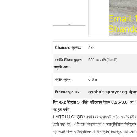
Chaissis প্রকার::
4x2
ওয়ার্কিং মিডিয়াম সান্দ্রতা
300 এর বেশি (সিএসটি)
অনুমতি দেয়::
প্যাচিং প্রস্থ::
0-6m
asphalt sprayer equip
বিশেষভাবে তুলে ধরা:
চীন 4x2 ইউরো 3 এফিল্ট পরিবেশক ট্রাক 0.25-3.0 এল /
পণ্যের বর্ণনা
LMT5111GLQB স্বয়ংক্রিয় অ্যাসফল্ট পরিবেশক দ্বিতীয় ডিগ
তৈরি করা হয়।
এটি তাপ সংরক্ষণ রাখা অ্যালুমিনিয়াম সিলিকে
অ্যাসফল্ট পাম্প হাইড্রোলিক সিস্টেম দ্বারা নিয়ন্ত্রিত হয়