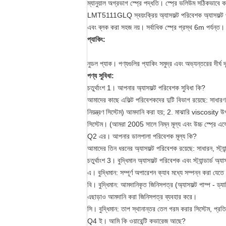
ম্যানুয়াল অগ্রভাগ স্প্রে পদ্ধতি।
স্প্রে ভলিউম সঠিকভাবে কম্প
LMT5111GLQ স্বয়ংক্রিয় অ্যাসফল্ট পরিবেশক অ্যাসফল্ট প
এবং ব্লক করা সহজ নয়।
সর্বাধিক স্প্রে প্রস্থ 6m পর্যন্ত।
প্যাকিং:
নুডল প্যাক। পণ্যগুলির প্যাকিং সমুদ্র এবং অভ্যন্তরের দীর্ঘ 
পণ্য সুবিধা:
চতুর্থাংশ 1।
আপনার অ্যাসফল্ট পরিবেশক সুবিধা কি?
আমাদের কাছে এফিল্ট পরিবেশকদের দুটি বিভাগ রয়েছে: সাধারণ
নিয়ন্ত্রণ সিস্টেম) আমদানি করা হয়;
2. মাঝারি viscosity উপর
সিস্টেম।
(আমরা 2005 সালে নিম্ন মূল্য এবং উচ্চ স্প্রে এফেক্
Q2 এর।
আপনার ডালপালা পরিবেশক মূল্য কি?
আমাদের তিন ধরনের অ্যাসফল্ট পরিবেশক রয়েছে: সাধারন, স্ট্যান্
চতুর্থাংশ 3।
বুদ্ধিমান অ্যাসফল্ট পরিবেশক এবং স্ট্যান্ডার্ড অ্
এ। বুদ্ধিমান: সম্পূর্ণ অপারেশন ক্যাব মধ্যে সম্পন্ন করা যেতে
বি। বুদ্ধিমান: আমদানিকৃত জিনিসপত্র (অ্যাসফল্ট পাম্প - ড্যানি
এছাড়াও আমদানি করা জিনিসপত্র ব্যবহার করে।
সি। বুদ্ধিমান: তাপ স্থানান্তর তেল গরম করার সিস্টেম, প্রতিট
Q4 ই।
আমি কি ওয়ারেন্টি কভারেজ আছে?