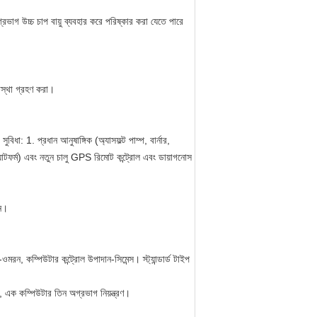
ভাগ উচ্চ চাপ বায়ু ব্যবহার করে পরিষ্কার করা যেতে পারে
যবস্থা গ্রহণ করা।
 সুবিধা: 1. প্রধান আনুষাঙ্গিক (অ্যাসফল্ট পাম্প, বার্নার,
্ল্যাটফর্ম) এবং নতুন চালু GPS রিমোট কন্ট্রোল এবং ডায়াগনোস
়ন।
-ওমরন, কম্পিউটার কন্ট্রোল উপাদান-সিমেন্স। স্ট্যান্ডার্ড টাইপ
তেল, এক কম্পিউটার তিন অগ্রভাগ নিয়ন্ত্রণ।