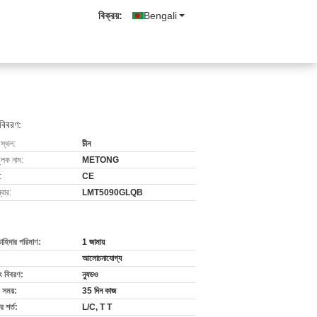
বিক্রয়:
Bengali
 বিবরণ:
 স্থল:
চীন
ুলক নাম:
METONG
:
CE
বার:
LMT5090GLQB
চাহিদার পরিমাণ:
1 জামায়
আলোচনাযোগ্য
ং বিবরণ:
ন্যুডও
 সময়:
35 দিন কাজ
 শর্ত:
L/C, T T