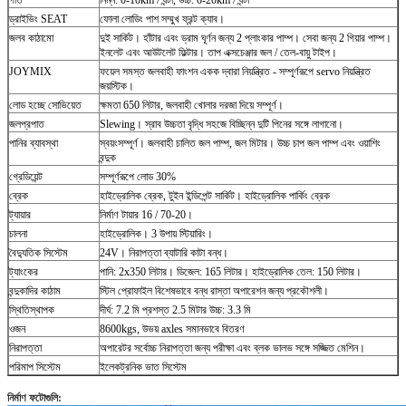
ড্রাইভিং SEAT
ফোলা লোডিং পাশ সম্মুখ ফ্রন্ট ক্যাব।
জলব কাঠামো
দুই সার্কিট।
হাঁটার এবং ড্রাম ঘূর্ণন জন্য 2 প্লাংকার পাম্প।
সেবা জন্য 2 গিয়ার পাম্প।
ইনলেট এবং আউটলেট ফিল্টার।
তাপ এক্সচেঞ্জার জল / তেল-বায়ু টাইপ।
JOYMIX
ফয়েল সমস্ত জলবাহী ফাংশন একক দ্বারা নিয়ন্ত্রিত - সম্পূর্ণরূপে servo নিয়ন্ত্রিত
জয়স্টিক।
লোড হচ্ছে সোভিয়েত
ক্ষমতা 650 লিটার, জলবাহী খোলার দরজা দিয়ে সম্পূর্ণ।
জলপ্রপাত
Slewing।
স্রাব উচ্চতা বৃদ্ধি সহজে বিচ্ছিন্ন দুটি পিনের সঙ্গে লাগানো।
পানির ব্যাবস্থা
স্বয়ংসম্পূর্ণ।
জলবাহী চালিত জল পাম্প, জল মিটার।
উচ্চ চাপ জল পাম্প এবং ওয়াশিং
বন্দুক
গ্রেডিয়েন্ট
সম্পূর্ণরূপে লোড 30%
ব্রেক
হাইড্রোলিক ব্রেক, টুইন ইন্ডিপেন্ট সার্কিট।
হাইড্রোলিক পার্কিং ব্রেক
ট্যায়ার
নির্মাণ টায়ার 16 / 70-20।
চালনা
হাইড্রোলিক।
3 উপায় স্টিয়ারিং।
বৈদ্যুতিক সিস্টেম
24V।
নিরাপত্তা ব্যাটারি কাটা বন্ধ।
ট্যাংকের
পানি: 2x350 লিটার।
ডিজেল: 165 লিটার।
হাইড্রোলিক তেল: 150 লিটার।
বন্দুকাদির কাঠাম
স্টিল প্রোফাইল বিশেষভাবে বন্ধ রাস্তা অপারেশন জন্য প্রকৌশলী।
স্থিতিস্থাপক
দীর্ঘ: 7.2 মি প্রশস্ত 2.5 মিটার উচ্চ: 3.3 মি
ওজন
8600kgs, উভয় axles সমানভাবে বিতরণ
নিরাপত্তা
অপারেটর সর্বোচ্চ নিরাপত্তা জন্য পরীক্ষা এবং ব্লক ভালভ সঙ্গে সজ্জিত মেশিন।
পরিমাপ সিস্টেম
ইলেকট্রনিক ভাত সিস্টেম
নির্মাণ ফটোগুলি: