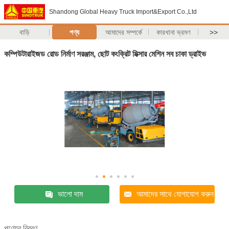
Shandong Global Heavy Truck Import&Export Co.,Ltd
বাড়ি
পণ্য
আমাদের সম্পর্কে
কারখানা ভ্রমণ
>>
কম্পিউটারাইজড রোড নির্মাণ সরঞ্জাম, ছোট কংক্রিট মিক্সার মেশিন সব চাকা ড্রাইভ
ভালো দাম
আমাদের সাথে যোগাযোগ করুন
পণ্যের বিবরণ