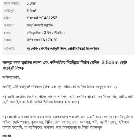
ড্রাম ক্ষমতা::
5.3m³
আউটপুট::
3.5m³
ইঞ্জিন:
Yuchai YC4A125Z
সংক্রমণ:
সম্পূর্ণ জলবাহী ড্রাইভিং
চালনা:
হাইড্রোলিক। 3 উপায় স্টিয়ারিং।
ট্যায়ার:
নির্মাণ টায়ার 16 / 70-20।
স্ব লোডিং মোবাইল কংক্রিট মিশুক
মোবাইল সিমেন্ট মিশুক ট্রাক
হাইলাইট:
,
সমস্ত চাকা ড্রাইভ নকশা এবং কম্পিউটার নিয়ন্ত্রিত নির্মাণ মেশিন- 3.5cbm ছোট
কংক্রিট মিশুক
সংক্ষিপ্ত বর্ণনা:
একটি) এটি কংক্রিট পরিবহন ট্রাক এবং স্ব লোডিং-ডিসচার্জিং মিশুক সংযুক্ত করা হয়।
খ)
অটো-ওয়েজিং সিস্টেম, পানির ফাংশন পাম্পিং, অটো-লোডিং বাকেট, স্ব-ডিসচার্জিং, এটি একটি
ছোট মোবাইল কংক্রিট ব্যাচিং উদ্ভিদ হিসাবে কাজ করে।
গ)
রোমোট এলাকায় কাজ করার জন্য ব্যাপকভাবে প্রয়োগ করা একটি যন্ত্র যেখানে কোন বৈদ্যুতিক
শক্তি, ছোট প্রকল্প, কৃষক ঘর, বিল্ডিং, দেশ রাস্তা, সেচ, জলাধার, খনি, গ্রামীণ সেতু, হাইওয়ে
রাস্তা ইত্যাদি, যা শ্রমিকদের সংরক্ষণ, উচ্চ ফলনযোগ্য কংক্রিট আউটপুট
সুবিধাদি