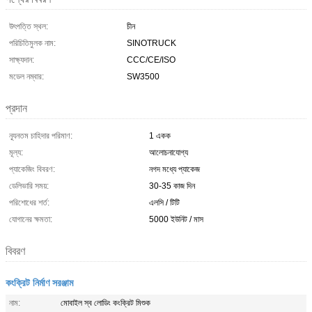
উৎপত্তি স্থল:
চীন
পরিচিতিমুলক নাম:
SINOTRUCK
সাক্ষ্যদান:
CCC/CE/ISO
মডেল নম্বার:
SW3500
প্রদান
ন্যূনতম চাহিদার পরিমাণ:
1 একক
মূল্য:
আলোচনাযোগ্য
প্যাকেজিং বিবরণ:
নগদ মধ্যে প্যাকেজ
ডেলিভারি সময়:
30-35 কাজ দিন
পরিশোধের শর্ত:
এলসি / টিটি
যোগানের ক্ষমতা:
5000 ইউনিট / মাস
বিবরণ
কংক্রিট নির্মাণ সরঞ্জাম
নাম:
মোবাইল স্ব লোডিং কংক্রিট মিশুক