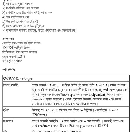
1) সময় এবং শ্রম সংরক্ষণ
2) কংক্রিট পরিবহন খরচ সংরক্ষণ
3) মোবাইল এবং উচ্চ গতির সাইট, আরো দক্ষ
4) কম রক্ষণাবেক্ষণ খরচ
5) উচ্চ নির্ভরযোগ্য এবং টেকসই
6) সহজ অপারেশন এবং উচ্চ বুদ্ধিমান
7) বন্ধ সার্কিট জলবাহী সিস্টেম, আরো শক্তিশালী এবং নির্ভরযোগ্য।
কর্মক্ষমতা:
মোবাইল স্ব লোডিং কংক্রিট মিশুক
4X4X4 কংক্রিট মিশুক
নির্ভরযোগ্য, উচ্চ ক্ষমতা সম্পন্ন
ড্রাম ক্ষমতা: 5.3 মি
আউটপুট: 3.5m³
পণ্য স্পেস:
SW3500 বিশেষ উল্লেখ
মিশ্রণ ইউনিট
ড্রাম ক্ষমতা 5.3 এম 3।
কংক্রিট আউটপুট: ব্যাচ প্রতি 3.5 এম 3।
ডাবল মেশানো
স্ক্রু, জরুরী আনলোডিং জন্য কভার।
জলবাহী মোটর এবং গ্রহাণু reducers দ্বারা ড্রাম
ঘূর্ণন।
মজুদ এবং ডিজেল ইঞ্জিনের rpm থেকে গতি indipendent নির্গমন।
ড্রাম
reversing দ্বারা নিষ্কাশন।
মেশিং ইউনিটটি উচ্চতার স্রোতের জন্য 270 ডিগ্রি
সেলসিয়াসে চলাচল করছে 1.8 মিটার থেকে গাড়ির চারপাশে।
ইঞ্জিন
ইউচাই YC4A125Z, ডিজেল, জল শীতল, 4 সিলিন্ডার।
রেট বিদ্যুৎ 92kw /
2200rpm।
সংক্রমণ
সম্পূর্ণ জলবাহী ড্রাইভিং।
4 চাকা ড্রাইভ এবং 4 চাকা স্টিয়ারিং।
জলবাহী পাম্প এবং
মোটর reducer মাধ্যমে ডিফারেনশিয়াল সংযুক্ত করা হয়।
4X4X4
গতি
নিম্ন: 0-10km / ঘন্টা, উচ্চ: 0-20km / ঘন্টা