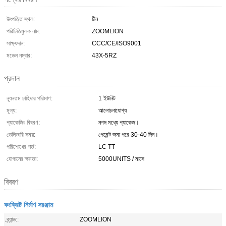
উৎপত্তি স্থল:
চীন
পরিচিতিমুলক নাম:
ZOOMLION
সাক্ষ্যদান:
CCC/CE/ISO9001
মডেল নম্বার:
43X-5RZ
প্রদান
ন্যূনতম চাহিদার পরিমাণ:
1 ইউনিট
মূল্য:
আলোচনাযোগ্য
প্যাকেজিং বিবরণ:
নগদ মধ্যে প্যাকেজ।
ডেলিভারি সময়:
পেমেন্ট জমা পরে 30-40 দিন।
পরিশোধের শর্ত:
LC TT
যোগানের ক্ষমতা:
5000UNITS / মাসে
বিবরণ
কংক্রিট নির্মাণ সরঞ্জাম
ব্র্যান্ড::
ZOOMLION