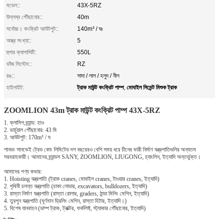
মডেল::
43X-5RZ
উল্লম্ব পৌঁছানোর::
40m
সর্বোচ্চ। কংক্রিট আউটপুট::
140m³ / ঘঃ
অস্ত্র সংখ্যা::
5
হুপার ক্যাপাসিটি:
550L
ভাঁজ সিস্টেম::
RZ
রঙ::
সাদা / লাল / হলুদ / নীল
ট্রাক মাউন্ট কংক্রিট পাম্প
মোবাইল সিমেন্ট মিশুক ট্রাক
হাইলাইট:
,
ZOOMLION 43m
ট্রাক মাউন্ট
কংক্রিট
পাম্প 43X-5RZ
1. ক্লাসিশ ব্র্যান্ড: হাও
2. ভার্চুয়াল পৌঁছানোর: 43 মি
3. আউটপুট: 170m³ / ঘ
শানডং সানভেই ট্রেড কোং লিমিটেড দশ বছরেরও বেশি সময় ধরে চীনের ভারী নির্মাণ যন্ত্রপাতিগুলির অন্যতম
সরবরাহকারী।
আমাদের ব্র্যান্ডস SANY, ZOOMLION, LIUGONG, চ্যাংলিন, ইত্যাদি অন্তর্ভুক্ত।
আমাদের পণ্য কভার:
1. Hoisting যন্ত্রপাতি (ট্রাক cranes, মোবাইল cranes, টাওয়ার cranes, ইত্যাদি)
2. পৃথিবী চলন্ত যন্ত্রপাতি (চাকা লোডার, excavators, bulldozers, ইত্যাদি)
3. রাস্তা নির্মাণ যন্ত্রপাতি (রাস্তা রোলার, graders, ঠান্ডা মিলিং মেশিন, ইত্যাদি)
4. তুরপুন যন্ত্রপাতি (ঘূর্ণমান ড্রিলিং মেশিন, রাস্তা হিটার, ইত্যাদি।)
5. বিশেষ যানবাহন (ডাম্প ট্রাক, ট্রাক্টর, ফর্কলিফ্ট, স্ট্যাকার পৌঁছানোর, ইত্যাদি)