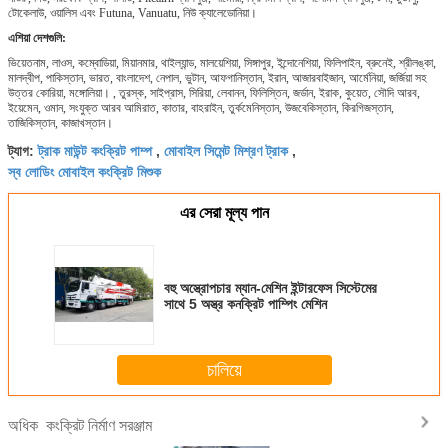
টোকেলাউ, ওয়ালিস এবং Futuna, Vanuatu, নিউ ক্যালেডোনিয়া।
এশিয়া দেশগুলি:
ভিয়েতনাম, লাওস, কম্বোডিয়া, মিয়ানমার, থাইল্যান্ড, মালয়েশিয়া, সিঙ্গাপুর, ইন্দোনেশিয়া, ফিলিপাইন, ব্রুনেই, শ্রীলঙ্কা,
মালদ্বীপ, পাকিস্তান, ভারত, বাংলাদেশ, নেপাল, ভুটান, আফগানিস্তান, ইরান, আজারবাইজান, আর্মেনিয়া, জর্জিয়া সহ
উত্তর কোরিয়া, মঙ্গোলিয়া। , তুরস্ক, সাইপ্রাস, সিরিয়া, লেবানন, ফিলিস্তিন, জর্ডান, ইরাক, কুয়েত, সৌদি আরব,
ইয়েমেন, ওমান, সংযুক্ত আরব আমিরাত, কাতার, বাহরাইন, তুর্কমেনিস্তান, উজবেকিস্তান, কিরগিজস্তান,
তাজিকিস্তান, কাজাখস্তান।
ট্রাক মাউন্ট কংক্রিট পাম্প
মোবাইল সিমেন্ট মিশ্রণ ট্রাক
ট্যাগ:
,
,
স্ব লোডিং মোবাইল কংক্রিট মিশুক
এর সেরা মূল্য পান
বহু অস্ত্রোপচার ম্যান-মেশিন ইন্টারফেস সিস্টেমের
সাথে 5 অস্ত্র কনক্রিট পাম্পিং মেশিন
চালিয়ে
কংক্রিট নির্মাণ সরঞ্জাম
অধিক