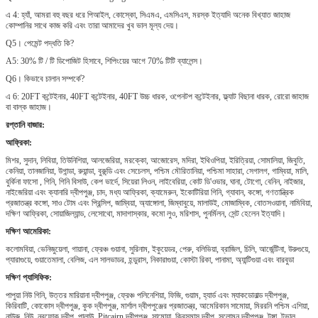
এ 4: হ্যাঁ, আমরা বহু বছর ধরে পিআইল, কোস্কো, সিএমএ, এমসিএস, মরস্ক ইত্যাদি অনেক বিখ্যাত জাহাজ
কোম্পানির সাথে কাজ করি এবং তারা আমাদের খুব ভাল মূল্য দেয়।
Q5।
পেমেন্ট পদ্ধতি কি?
A5: 30% টি / টি ডিপোজিট হিসাবে, শিপিংয়ের আগে 70% টিটি ব্যালেন্স।
Q6।
কিভাবে চালান সম্পর্কে?
এ 6: 20FT কন্টেইনার, 40FT কন্টেইনার, 40FT উচ্চ ধারক, ওপেনটপ কন্টেইনার, ফ্ল্যাট বিছানা ধারক, রোরো জাহাজ
বা বাল্ক জাহাজ।
রপ্তানি বাজার:
আফ্রিকা:
মিশর, সুদান, লিবিয়া, তিউনিশিয়া, আলজেরিয়া, মরক্কো, আজোরেস, মদিরা, ইথিওপিয়া, ইরিত্রিয়া, সোমালিয়া, জিবুতি,
কেনিয়া, তানজানিয়া, উগান্ডা, রুয়ান্ডা, বুরুন্ডি এবং সেচেলস, পশ্চিম মৌরিতানিয়া, পশ্চিমা সাহারা, সেগালগ, গাম্বিয়া, মালি,
বুর্কিনা ফাসো , গিনি, গিনি বিসাউ, কেপ ভার্দে, সিয়েরা লিওন, লাইবেরিয়া, কোট ডি'ওভার, ঘানা, টোগো, বেনিন, নাইজার,
নাইজেরিয়া এবং ক্যানারি দ্বীপপুঞ্জ, চাদ, মধ্য আফ্রিকা, ক্যামেরুন, ইকোটিরিয়া গিনি, গ্যাবান, কঙ্গো, গণতান্ত্রিক
প্রজাতন্ত্র কঙ্গো, সাও টোম এবং প্রিন্সিপ, জাম্বিয়া, অ্যাঙ্গোলা, জিম্বাবুয়ে, মালাউই, মোজাম্বিক, বোতসওয়ানা, নামিবিয়া,
দক্ষিণ আফ্রিকা, সোয়াজিল্যান্ড, লেসোথো, মাদাগাস্কার, কমো লুও, মরিশাস, পুনর্মিলন, সেন্ট হেলেন ইত্যাদি।
দক্ষিণ আমেরিকা:
কলোমবিয়া, ভেনিজুয়েলা, গায়ানা, ফ্রেঞ্চ গুয়ানা, সুরিনাম, ইকুয়েডর, পেরু, বলিভিয়া, ব্রাজিল, চিলি, আর্জেন্টিনা, উরুগুয়ে,
প্যারাগুয়ে, গুয়াতেমালা, বেলিজ, এল সালভাডর, হন্ডুরাস, নিকারাগুয়া, কোস্টা রিকা, পানামা, অ্যান্টিগুয়া এবং বারবুডা
দক্ষিণ প্যাসিফিক:
পাপুয়া নিউ গিনি, উত্তর মারিয়ানা দ্বীপপুঞ্জ, ফ্রেঞ্চ পলিনেশিয়া, ফিজি, গুয়াম, হ্যার্ড এবং ম্যাকডোনাল্ড দ্বীপপুঞ্জ,
কিরিবাটি, কোকোস দ্বীপপুঞ্জ, কুক দ্বীপপুঞ্জ, মার্শাল দ্বীপপুঞ্জের প্রজাতন্ত্র, আমেরিকান সামোয়া, মিররনি পশ্চিম এশিয়া,
নাউরু, নিউ, নরফোক দ্বীপ, পালাউ, Pitcairn দ্বীপপুঞ্জ, সামোয়া, ক্রিসমাস দ্বীপ, সলোমন দ্বীপপুঞ্জ, টঙ্গা, টুভালু,