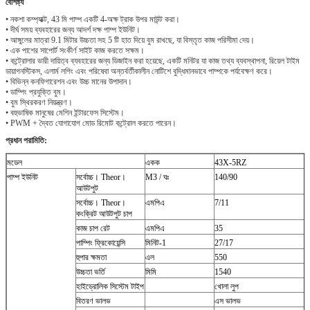
বৈশিষ্ট্য
• নকশা কম্প্যাক্ট, 43 মি পাম্প একটি 4-অক্ষ ট্রাক উপর মাউন্ট করা।
• দীর্ঘ সময় ব্যবহারের জন্য আদর্শ দক্ষ পাম্প ইউনিট।
• আঙ্গুলের মাত্রা 9.1 মিটার উচ্চতা সহ 5 টি হাত দিয়ে বুম রাখছে, যা বিস্তৃত কাজ পরিসীমা দেয়।
• এক পাশের সাপোর্ট সংকীর্ণ সাইট কাজ করতে সক্ষম।
• কন্ট্রোলার ভারী দায়িত্ব ব্যবহারের জন্য ডিজাইন করা হয়েছে, একটি মনিটর যা কাজ তথ্য ব্যবস্থাপনা, রিয়েল টাইম
ডায়াগনস্টিকস, এলার্ম লগিং এবং পরিষেবা অন্তর্বর্তীকালীন নোটিশে বুদ্ধিমানভাবে পাম্পকে পর্যবেক্ষণ করে।
• বিভিন্ন কনফিগারেশন এবং উচ্চ মানের উপাদান।
• ডাম্পিং প্রযুক্তি বুম।
• বুম স্থিরকরণ নিয়ন্ত্রণ।
• বহুভাষিক মানুষের মেশিন ইন্টারফেস সিস্টেম।
• PWM + দ্বৈত যোগাযোগ মোড রিমোট কন্ট্রোল করতে পারেন।
প্রধান পরামিতি:
মডেল
একক
43X-5RZ
পাম্প ইউনিট
সর্বোচ্চ।
Theor।
M3 / ঘঃ
140/90
আউটপুট
সর্বোচ্চ।
Theor।
এমপিএ
7/11
কংক্রিট আউটপুট চাপ
কাজ চাপ রেট
এমপিএ
35
পাম্পিং ফ্রিকোয়েন্সি
মিনিট-1
27/17
হুপার ক্ষমতা
এল
550
উচ্চতা ভর্তি
মিমি
1540
হাইড্রোলিক সিস্টেম টাইপ
খোলা লুপ
বিতরণ ভালভ
এস ভালভ