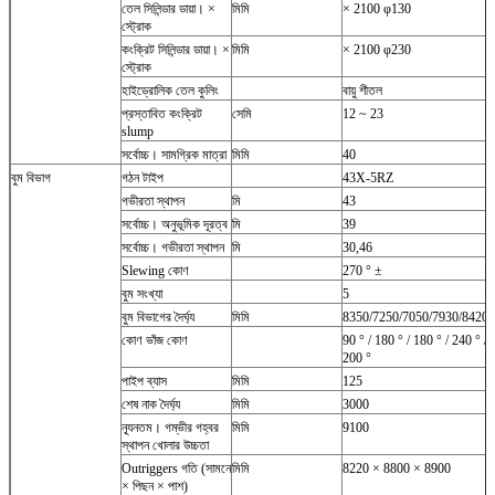
তেল সিলিন্ডার ডায়া। ×
মিমি
× 2100 φ130
স্ট্রোক
কংক্রিট সিলিন্ডার ডায়া। ×
মিমি
× 2100 φ230
স্ট্রোক
হাইড্রোলিক তেল কুলিং
বায়ু শীতল
প্রস্তাবিত কংক্রিট
সেমি
12 ~ 23
slump
সর্বোচ্চ।
সামগ্রিক মাত্রা
মিমি
40
বুম বিভাগ
গঠন টাইপ
43X-5RZ
গভীরতা স্থাপন
মি
43
সর্বোচ্চ।
অনুভূমিক দূরত্ব
মি
39
সর্বোচ্চ।
গভীরতা স্থাপন
মি
30,46
Slewing কোণ
270 ° ±
বুম সংখ্যা
5
বুম বিভাগের দৈর্ঘ্য
মিমি
8350/7250/7050/7930/8420
কোণ ভাঁজ কোণ
90 ° / 180 ° / 180 ° / 240 ° /
200 °
পাইপ ব্যাস
মিমি
125
শেষ নাক দৈর্ঘ্য
মিমি
3000
ন্যূনতম।
গম্ভীর গহ্বর
মিমি
9100
স্থাপন খোলার উচ্চতা
Outriggers গতি (সামনে
মিমি
8220 × 8800 × 8900
× পিছন × পাশ)