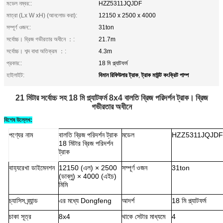
মডেল নম্বর::
HZZ5311JQJDF
মাত্রা (Lx W xH) (আনলোড করা):
12150 x 2500 x 4000
সম্পূর্ণ ওজন::
31ton
সর্বোচ্চ। ব্রিজ গভীরতার অধীনে ：:
21.7m
সর্বোচ্চ। শব্দ বাধা অতিক্রম ：:
4.3m
প্রকার::
18 মি প্ল্যাটফর্ম
বিমান রিফিউলার ট্রাক
ট্রাক মাউন্ট কংক্রিট পাম্প
হাইলাইট:
,
21 মিটার সর্বোচ্চ সহ 18 মি প্ল্যাটফর্ম 8x4 বালতি ব্রিজ পরিদর্শন ট্রাক।
ব্রিজ
গভীরতার অধীনে
বিশেষ উল্লেখ:
পণ্যের নাম
বালতি ব্রিজ পরিদর্শন ট্রাক
মডেল
HZZ5311JQJDF
18 মিটার ব্রিজ পরিদর্শন
ট্রাক
বাহ্যরেখা ডাইমেনশন
12150 (এল) × 2500
সম্পূর্ণ ওজন
31ton
(ডাব্লু) × 4000 (এইচ)
মিমি
চ্যাসিস ব্র্যান্ড
এর মধ্যে Dongfeng
আদর্শ
18 মি প্ল্যাটফর্ম
চাকা সূত্র
8x4
থাকে সেটার মাধ্যমে
4