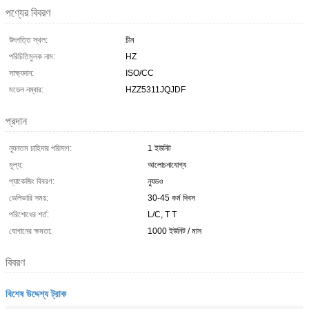
পণ্যের বিবরণ
উৎপত্তি স্থল:
চীন
পরিচিতিমুলক নাম:
HZ
সাক্ষ্যদান:
ISO/CC
মডেল নম্বার:
HZZ5311JQJDF
প্রদান
ন্যূনতম চাহিদার পরিমাণ:
1 ইউনিট
মূল্য:
আলোচনাযোগ্য
প্যাকেজিং বিবরণ:
ন্যুডও
ডেলিভারি সময়:
30-45 কর্ম দিবস
পরিশোধের শর্ত:
L/C, T T
যোগানের ক্ষমতা:
1000 ইউনিট / মাস
বিবরণ
বিশেষ উদ্দেশ্য ট্রাক