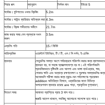
গিয়ার বক্স
ম্যানুয়াল
নির্গমন মান
ইউরো 5
সর্বোচ্চ।
ফুটপাতের ওভার ব্রিজিং
5.2m
সর্বোচ্চ।
সাউন্ড ব্যারিয়ার অতিক্রম করা
4.3m
সর্বোচ্চ।
ব্রিজ গভীরতার অধীনে
21.7m
কাজ করার সময় লেন প্রস্থকে দখল
3.5m
করুন
এম্বলিং গতি
15 / মিনিট
পারিশ্রমিক
ওয়েস্টার্ন ইউনিয়ন, টি / টি, এল / সি দর্শন, ই-চেকিং
ব্যবহার
সেতুগুলির সমস্ত অংশে পর্যায়ক্রমে পরিদর্শন করার জন্য ব্যাপকভাবে
ব্যবহৃত হয়, যা সহজে অ্যাক্সেসযোগ্য হয় না।
এই পরিদর্শনগুলি
প্রাথমিকভাবে দৃষ্টিভঙ্গি এবং আলগা এবং ভাঙ্গা হার্ডওয়্যার, ক্ষয়,
পোকার ক্ষতি এবং অন্যান্য রক্ষণাবেক্ষণ ও সুরক্ষার সমস্যাগুলির জন্য
অনেকগুলি পরীক্ষা করার জন্য হ্যান্ড-অন পর্যবেক্ষণের প্রয়োজন
addition অতিরিক্ত হিসাবে, ওয়্যারিংয়ের মতো বিভিন্ন
অপারেশনাল ব্যবহার রয়েছে are পাড়া, প্রাকৃতিক দৃশ্যধারণ,
বিতরণ সময়
আমানত প্রাপ্তির প্রায় 3 মাস পরে।
জরুরি আদেশ থাকলে, সবকিছু আলোচনা সাপেক্ষে হতে পারে।