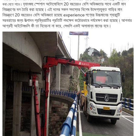
হ্যাংজহু স্পেশাল অটোমোবিলে 20 বছরেরও বেশি অভিজ্ঞতার সাথে একটি মান
করা যেতে পারে।
নিয়ন্ত্রণের দল তৈরি করা হয়েছে।
এই দলের সকল সদস্যের বিশেষ উদ্দেশ্যযুক্ত গাড়ির মান
নিয়ন্ত্রণে 20 বছরেরও বেশি অভিজ্ঞতা রয়েছে experience
পণ্যের উচ্চমানের গ্যারান্টি
সরবরাহের জন্য উত্পাদন প্রক্রিয়াটির প্রতিটি পদক্ষেপ কঠোরভাবে পর্যবেক্ষণ করা হয়েছে।
আপনার
পেটারিং
আগ্রহী আইটেমগুলি কী তা বিবেচনা না করে, সেগুলি একই অসামান্য মানের হবে।
হে