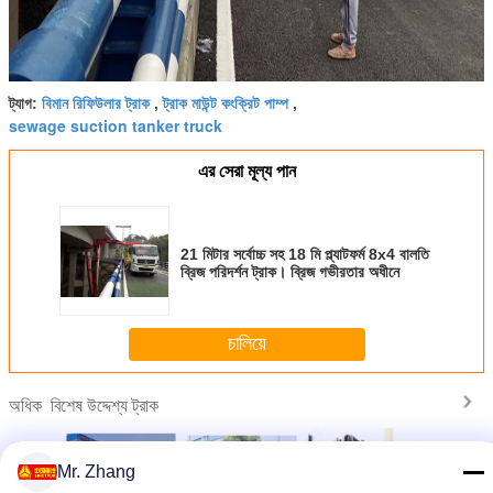
বিমান রিফিউলার ট্রাক
ট্রাক মাউন্ট কংক্রিট পাম্প
ট্যাগ:
,
,
sewage suction tanker truck
এর সেরা মূল্য পান
21 মিটার সর্বোচ্চ সহ 18 মি প্ল্যাটফর্ম 8x4 বালতি
ব্রিজ পরিদর্শন ট্রাক। ব্রিজ গভীরতার অধীনে
চালিয়ে
বিশেষ উদ্দেশ্য ট্রাক
অধিক
Mr. Zhang