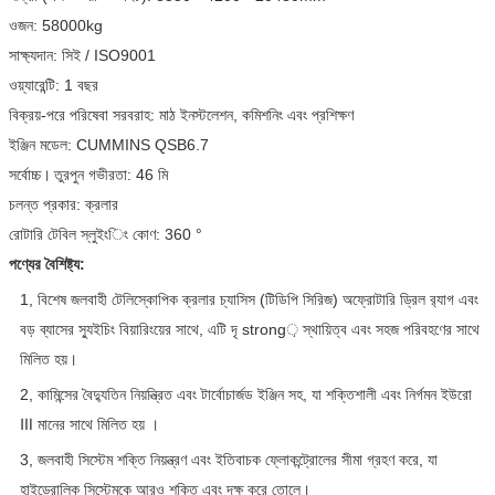
ওজন: 58000kg
সাক্ষ্যদান: সিই / ISO9001
ওয়্যারেন্টি: 1 বছর
বিক্রয়-পরে পরিষেবা সরবরাহ: মাঠ ইনস্টলেশন, কমিশনিং এবং প্রশিক্ষণ
ইঞ্জিন মডেল: CUMMINS QSB6.7
সর্বোচ্চ।
তুরপুন গভীরতা: 46 মি
চলন্ত প্রকার: ক্রলার
রোটারি টেবিল স্লুইংিং কোণ: 360 °
পণ্যের বৈশিষ্ট্য:
1,
বিশেষ জলবাহী টেলিস্কোপিক ক্রলার চ্যাসিস (টিডিপি সিরিজ) অফ্রোটারি ড্রিল র‌্যাগ এবং
বড় ব্যাসের স্যুইচিং বিয়ারিংয়ের সাথে, এটি দৃ strong় স্থায়িত্ব এবং সহজ পরিবহণের সাথে
মিলিত হয়।
2,
কামিন্সের বৈদ্যুতিন নিয়ন্ত্রিত এবং টার্বোচার্জড ইঞ্জিন সহ, যা শক্তিশালী এবং নির্গমন ইউরো
Ⅲ
মানের সাথে
মিলিত হয়
।
3,
জলবাহী সিস্টেম শক্তি নিয়ন্ত্রণ এবং ইতিবাচক ফ্লোকন্ট্রোলের সীমা গ্রহণ করে, যা
হাইড্রোলিক সিস্টেমকে আরও শক্তি এবং দক্ষ করে তোলে।