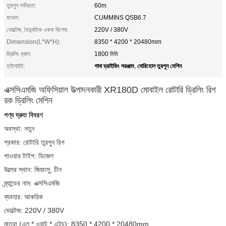
তুরপুন গভীরতা:
60m
মডেল:
CUMMINS QSB6.7
ভোল্টেজ, বৈদ্যুতিক একক বিশেষ:
220V / 380V
Dimension(L*W*H):
8350 * 4200 * 20480mm
ড্রিলিং ব্যাস:
1800 মিমি
গাদা ড্রাইভিং সরঞ্জাম
বোরিহোল তুরপুন মেশিন
হাইলাইট:
,
এক্সসিএমজি অফিসিয়াল উত্পাদনকারী XR180D মোবাইল রোটারি ড্রিলিং রিগ
রক ড্রিলিং মেশিন
পণ্য দ্রুত বিবরণ
অবস্থা: নতুন
প্রকার: রোটারি তুরপুন রিগ
পাওয়ার টাইপ: ডিজেল
উত্সের স্থান: জিয়াংসু, চীন
ব্র্যান্ডের নাম: এক্সসিএমজি
ব্যবহার: আকরিক
ভোল্টেজ: 220V / 380V
মাত্রা (এল * ওয়াট * এইচ): 8350 * 4200 * 20480mm