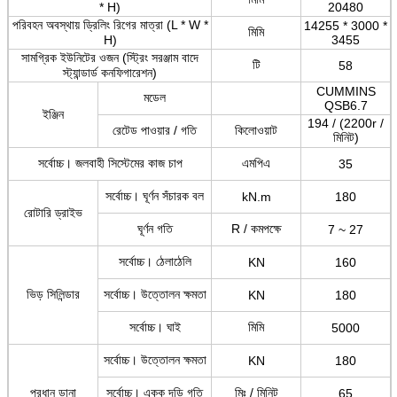
* H)
20480
পরিবহন অবস্থায় ড্রিলিং রিগের মাত্রা (L * W *
14255 * 3000 *
মিমি
H)
3455
সামগ্রিক ইউনিটের ওজন (স্ট্রিং সরঞ্জাম বাদে
টি
58
স্ট্যান্ডার্ড কনফিগারেশন)
CUMMINS
মডেল
QSB6.7
ইঞ্জিন
194 / (2200r /
রেটেড পাওয়ার / গতি
কিলোওয়াট
মিনিট)
সর্বোচ্চ।
জলবাহী সিস্টেমের কাজ চাপ
এমপিএ
35
সর্বোচ্চ।
ঘূর্ণন সঁচারক বল
kN.m
180
রোটারি ড্রাইভ
ঘূর্ণন গতি
R / কমপক্ষে
7 ~ 27
সর্বোচ্চ।
ঠেলাঠেলি
KN
160
ভিড় সিলিন্ডার
সর্বোচ্চ।
উত্তোলন ক্ষমতা
KN
180
সর্বোচ্চ।
ঘাই
মিমি
5000
সর্বোচ্চ।
উত্তোলন ক্ষমতা
KN
180
প্রধান ডানা
সর্বোচ্চ।
একক দড়ি গতি
মিঃ / মিনিট
65