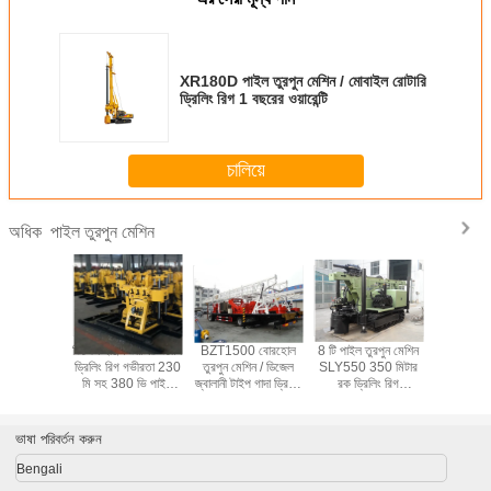
XR180D পাইল তুরপুন মেশিন / মোবাইল রোটারি
ড্রিলিং রিগ 1 বছরের ওয়ারেন্টি
চালিয়ে
পাইল তুরপুন মেশিন
অধিক
ডিজেল ইঞ্জিন ওয়াটার ওয়েল
BZT1500 বোরহোল
8 টি পাইল তুরপুন মেশিন
ডিজেল ইঞ্জিন
ড্রিলিং রিগ গভীরতা 230
তুরপুন মেশিন / ডিজেল
SLY550 350 মিটার
গভীরতা 23
মি সহ 380 ভি পাইল
জ্বালানী টাইপ গাদা ড্রিলিং
রক ড্রিলিং রিগ
বোরহোল সহ 
ড্রিলিং মেশিন
সরঞ্জাম
হাইড্রোলিক ক্রোলার
ভিত্তিক 380 ভ
ওয়েল ড্রি
ভাষা পরিবর্তন করুন
Bengali