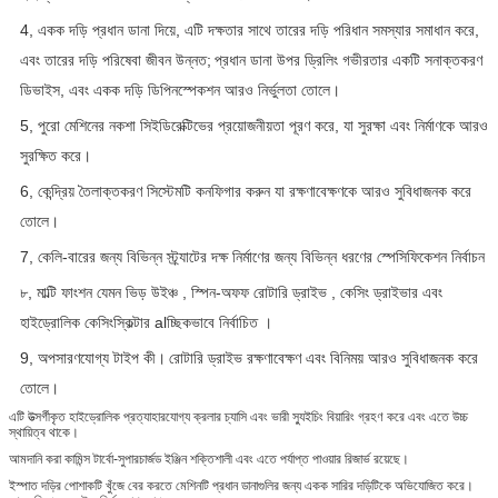
4,
একক দড়ি প্রধান ডানা দিয়ে, এটি দক্ষতার সাথে তারের দড়ি পরিধান সমস্যার সমাধান করে,
এবং তারের দড়ি পরিষেবা জীবন উন্নত;
প্রধান ডানা উপর ড্রিলিং গভীরতার একটি সনাক্তকরণ
ডিভাইস, এবং একক দড়ি ডিপিনস্পেকশন আরও নির্ভুলতা তোলে।
5,
পুরো মেশিনের নকশা সিইডিরেক্টিভের প্রয়োজনীয়তা পূরণ করে, যা সুরক্ষা এবং নির্মাণকে আরও
সুরক্ষিত করে।
6,
কেন্দ্রিয় তৈলাক্তকরণ সিস্টেমটি কনফিগার করুন যা রক্ষণাবেক্ষণকে আরও সুবিধাজনক করে
তোলে।
7,
কেলি-বারের জন্য বিভিন্ন স্ট্র্যাটের দক্ষ নির্মাণের জন্য বিভিন্ন ধরণের স্পেসিফিকেশন নির্বাচন
৮,
মাল্টি ফাংশন যেমন ভিড়
উইঞ্চ
,
স্পিন-অফফ রোটারি ড্রাইভ
,
কেসিং ড্রাইভার এবং
হাইড্রোলিক কেসিংস্কিল্টার alচ্ছিকভাবে নির্বাচিত
।
9,
অপসারণযোগ্য টাইপ কী।
রোটারি ড্রাইভ রক্ষণাবেক্ষণ এবং বিনিময় আরও সুবিধাজনক করে
তোলে।
এটি উত্সর্গীকৃত হাইড্রোলিক প্রত্যাহারযোগ্য ক্রলার চ্যাসি এবং ভারী স্যুইচিং বিয়ারিং গ্রহণ করে এবং এতে উচ্চ
স্থায়িত্ব থাকে।
আমদানি করা কামিন্স টার্বো-সুপারচার্জড ইঞ্জিন শক্তিশালী এবং এতে পর্যাপ্ত পাওয়ার রিজার্ভ রয়েছে।
ইস্পাত দড়ির পোশাকটি খুঁজে বের করতে মেশিনটি প্রধান ডানাগুলির জন্য একক সারির দড়িটিকে অভিযোজিত করে।