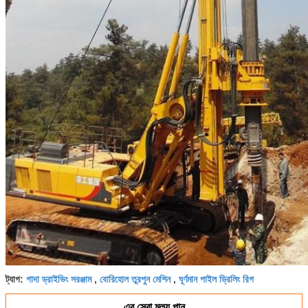
গাদা ড্রাইভিং সরঞ্জাম
বোরিহোল তুরপুন মেশিন
ঘূর্ণমান পাইল ড্রিলিং রিগ
ট্যাগ:
,
,
এর সেরা মূল্য পান