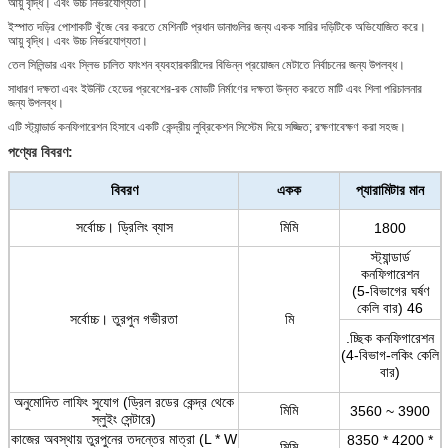
আয়ু বৃদ্ধি। এবং উচ্চ নির্ভরযোগ্যতা।
ইস্পাত দড়ির পোশাকটি খুঁজে বের করতে মেশিনটি প্রধান ডানাগুলির জন্য একক সারির দড়িটিকে অভিযোজিত করে।
আয়ু বৃদ্ধি। এবং উচ্চ নির্ভরযোগ্যতা।
তেল সিলিন্ডার এবং স্লিভ চালিত ফাংশন ব্যবহারকারীদের বিভিন্ন প্রয়োজন মেটাতে নির্বাচনের জন্য উপলব্ধ।
সাধারণ দক্ষতা এবং ইউনিট হেডের প্রবেশের-রক মোডটি নির্মাণের দক্ষতা উন্নত করতে মাটি এবং শিলা পরিচালনার
জন্য উপলব্ধ।
এটি স্ট্যান্ডার্ড কনফিগারেশন হিসাবে একটি কেন্দ্রীয় লুব্রিকেশন সিস্টেম দিয়ে সজ্জিত; রক্ষণাবেক্ষণ করা সহজ।
পণ্যের বিবরণ:
বিবরণ
একক
প্যারামিটার মান
সর্বোচ্চ।
ড্রিলিং ব্যাস
মিমি
1800
স্ট্যান্ডার্ড
কনফিগারেশন
(5-বিভাগের ঘর্ষণ
কেলি বার) 46
সর্বোচ্চ।
তুরপুন গভীরতা
মি
.চ্ছিক কনফিগারেশন
(4-বিভাগ-লকিং কেলি
বার)
অনুমোদিত লাফিং সুযোগ (ড্রিল রডের কেন্দ্র থেকে
মিমি
3560 ~ 3900
স্লুইং সেন্টারে)
কাজের অবস্থায় তুরপুনের তদন্তের মাত্রা (L * W
8350 * 4200 *
মিমি