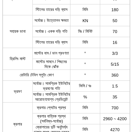
স্টিলের তারের দড়ি ব্যাস
মিমি
180
সর্বোচ্চ।
উত্তোলন ক্ষমতা
KN
50
সহায়ক ডানা
সর্বোচ্চ।
একক দড়ি গতি
মিঃ / মিনিট
70
স্টিলের তারের দড়ি ব্যাস
মিমি
16
মাস্টের বাম / ডান প্রবণতা
°
3/3
ড্রিলিং মাস্ট
মাস্টের সামনে / পিছনের
°
5/15
দিকে ঝোঁক
রোটারি টেবিল স্লুইং কোণ
°
360
সর্বোচ্চ।
সামগ্রিক ইউনিটের
কিমি / ঘঃ
1.5
ভ্রমণের গতি
ভ্রমণ
সর্বোচ্চ।
সামগ্রিক ইউনিটের
%
35
আরোহণযোগ্য গ্রেডিয়েন্ট
ক্রলার প্লেটের প্রস্থ
মিমি
700
ক্রলার বাহ্যিক প্রস্থ
মিমি
2960 ~ 4200
(সর্বনিম্ন-সর্বোচ্চ)
ক্রলার
ক্রোলারের দুটি অনুদৈর্ঘ্য
মিমি
4270
চাকার মধ্যে কেন্দ্রের দূরত্ব