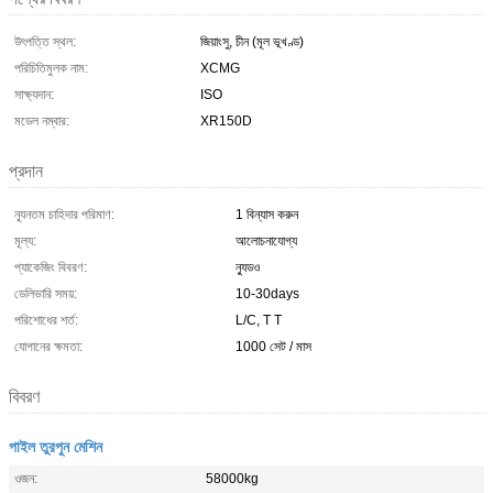
উৎপত্তি স্থল:
জিয়াংসু, চীন (মূল ভূখণ্ড)
পরিচিতিমুলক নাম:
XCMG
সাক্ষ্যদান:
ISO
মডেল নম্বার:
XR150D
প্রদান
ন্যূনতম চাহিদার পরিমাণ:
1 বিন্যাস করুন
মূল্য:
আলোচনাযোগ্য
প্যাকেজিং বিবরণ:
ন্যুডও
ডেলিভারি সময়:
10-30days
পরিশোধের শর্ত:
L/C, T T
যোগানের ক্ষমতা:
1000 সেট / মাস
বিবরণ
পাইল তুরপুন মেশিন
ওজন:
58000kg