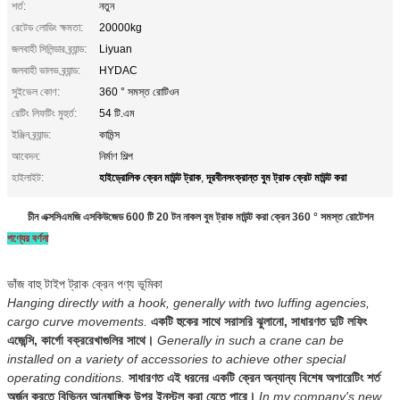
শর্ত:
নতুন
রেটেড লোডিং ক্ষমতা:
20000kg
জলবাহী সিলিন্ডার ব্র্যান্ড:
Liyuan
জলবাহী ভালভ ব্র্যান্ড:
HYDAC
সুইভেল কোণ:
360 ° সমস্ত রোটিওন
রেটিং লিফটিং মুহুর্ত:
54 টি.এম
ইঞ্জিন ব্র্যান্ড:
কামিন্স
আবেদন:
নির্মাণ শিল্প
হাইড্রোলিক ক্রেন মাউন্ট ট্রাক
দূরবীনসংক্রান্ত বুম ট্রাক ক্রেট মাউন্ট করা
হাইলাইট:
,
চীন এক্সসিএমজি এসকিউজেড 600 টি 20 টন নাকল বুম ট্রাক মাউন্ট করা ক্রেন 360 ° সমস্ত রোটেশন
পণ্যের বর্ণনা
ভাঁজ বাহু টাইপ ট্রাক ক্রেন পণ্য ভূমিকা
Hanging directly with a hook, generally with two luffing agencies,
cargo curve movements.
একটি হুকের সাথে সরাসরি ঝুলানো, সাধারণত দুটি লফিং
এজেন্সি, কার্গো বক্ররেখাগুলির সাথে।
Generally in such a crane can be
installed on a variety of accessories to achieve other special
operating conditions.
সাধারণত এই ধরনের একটি ক্রেন অন্যান্য বিশেষ অপারেটিং শর্ত
অর্জন করতে বিভিন্ন আনুষাঙ্গিক উপর ইনস্টল করা যেতে পারে।
In my company's new