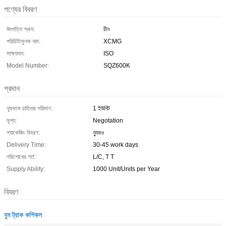
পণ্যের বিবরণ
উৎপত্তি স্থল:
চীন
পরিচিতিমুলক নাম:
XCMG
সাক্ষ্যদান:
ISO
Model Number:
SQZ600K
প্রদান
ন্যূনতম চাহিদার পরিমাণ:
1 ইউনিট
মূল্য:
Negotation
প্যাকেজিং বিবরণ:
ন্যুডও
Delivery Time:
30-45 work days
পরিশোধের শর্ত:
L/C, T T
Supply Ability:
1000 Unit/Units per Year
বিবরণ
বুম ট্রাক কপিকল