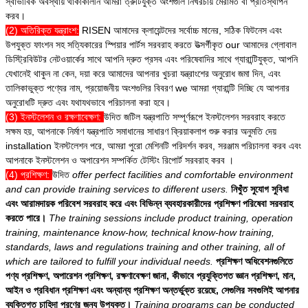
স্বাভাবিক অবস্থায় থাকাকালীন আমরা ত্রুটিযুক্ত অংশগুলি নিখরচায় মেরামত বা প্রতিস্থাপন
করব।
(2) অতিরিক্ত যন্ত্রাংশ:
RISEN আমাদের ক্লায়েন্টদের সর্বোচ্চ মানের, সঠিক ফিটনেস এবং
উপযুক্ত ফাংশন সহ সত্যিকারের স্পিয়ার পার্টস সরবরাহ করতে উত্সর্গীকৃত our আমাদের গ্লোবাল
ডিস্ট্রিবিউটর নেটওয়ার্কের সাথে আপনি দ্রুত প্রসব এবং পরিষেবাদির সাথে গ্যারান্টিযুক্ত, আপনি
যেখানেই থাকুন না কেন, দয়া করে আমাদের আপনার খুচরা যন্ত্রাংশের অনুরোধ জমা দিন, এবং
তালিকাভুক্ত পণ্যের নাম, প্রয়োজনীয় অংশগুলির বিবরণ we আমরা গ্যারান্টি দিচ্ছি যে আপনার
অনুরোধটি দ্রুত এবং যথাযথভাবে পরিচালনা করা হবে।
(3) ইনস্টলেশন ও রক্ষণাবেক্ষণ:
উদিত
জটিল যন্ত্রপাতি সম্পূর্ণরূপে ইনস্টলেশন সরবরাহ করতে
সক্ষম হয়, আপনাকে নির্মাণ যন্ত্রপাতি সমাধানের সাধারণ ক্রিয়াকলাপ শুরু করার অনুমতি দেয়
installation ইনস্টলেশন পরে, আমরা পুরো মেশিনটি পরিদর্শন করব, সরঞ্জাম পরিচালনা করব এবং
আপনাকে ইনস্টলেশন ও অপারেশন সম্পর্কিত টেস্টিং রিপোর্ট সরবরাহ করব ।
(4) প্রশিক্ষণ:
উদিত
offer perfect facilities and comfortable environment
and can provide training services to different users.
নিখুঁত সুযোগ সুবিধা
এবং আরামদায়ক পরিবেশ সরবরাহ করে এবং বিভিন্ন ব্যবহারকারীদের প্রশিক্ষণ পরিষেবা সরবরাহ
করতে পারে।
The training sessions include product training, operation
training, maintenance know-how, technical know-how training,
standards, laws and regulations training and other training, all of
which are tailored to fulfill your individual needs.
প্রশিক্ষণ অধিবেশনগুলিতে
পণ্য প্রশিক্ষণ, অপারেশন প্রশিক্ষণ, রক্ষণাবেক্ষণ জানা, কীভাবে প্রযুক্তিগত জ্ঞান প্রশিক্ষণ, মান,
আইন ও প্রবিধান প্রশিক্ষণ এবং অন্যান্য প্রশিক্ষণ অন্তর্ভুক্ত রয়েছে, সেগুলির সবগুলিই আপনার
ব্যক্তিগত চাহিদা পূরণের জন্য উপযুক্ত।
Training programs can be conducted