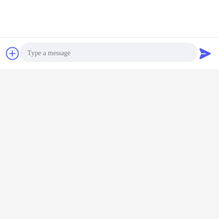
চ্যাট
উদ্ধৃতির জন্য আবেদন
Photo
Video Call
Audio Call
দূরবীনসংক্রান্ত বুম ট্রাক ক্রেট মাউন্ট করা
হাইড্রোলিক ক্রেন মাউন্ট ট্রাক
ট্যাগ:
,
,
দূরবীক্ষণিক মোবাইল কপিকল
এর সেরা মূল্য পান