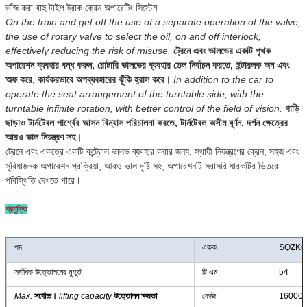
ভাঁজ করা বাহু টাইপ ট্রাক ক্রেন অপারেটিং সিস্টেম
On the train and get off the use of a separate operation of the valve,
the use of rotary valve to select the oil, on and off interlock,
effectively reducing the risk of misuse.
ট্রেনে এবং ভালভের একটি পৃথক
অপারেশন ব্যবহার বন্ধ করুন, রোটারি ভালভের ব্যবহার তেল নির্বাচন করতে, ইন্টারলক অন এবং
অফ করে, কার্যকরভাবে অপব্যবহারের ঝুঁকি হ্রাস করে।
In addition to the car to
operate the seat arrangement of the turntable side, with the
turntable infinite rotation, with better control of the field of vision.
গাড়ি
ছাড়াও টার্নটেবল পার্শ্বের আসন বিন্যাস পরিচালনা করতে, টার্নটেবল অসীম ঘূর্ণন, দর্শন ক্ষেত্রের
আরও ভাল নিয়ন্ত্রণ সহ।
ট্রেনে এবং একত্রে একটি কন্ট্রোল ভালভ ব্যবহার করার জন্য, স্থায়ী নিয়ন্ত্রণের ক্রেন, সহজ এবং
সুবিধাজনক অপারেশন প্রক্রিয়া, আরও ভাল দৃষ্টি সহ, অপারেশনটি সরাসরি ধারকটির ভিতরে
পরিস্থিতি দেখতে পারে।
প্রযুক্তি
পদ
একক
SQZK6
সর্বাধিক উত্তোলনের মুহূর্ত
টি এম
54
Max.
সর্বোচ্চ।
lifting capacity
উত্তোলন ক্ষমতা
কেজি
16000