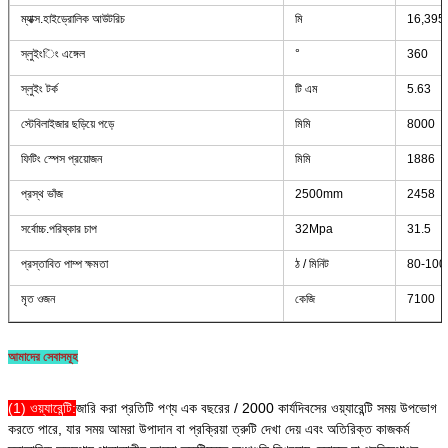
ম্যাক্স.হাইড্রোলিক আউটরিচ
মি
16,395
স্লুইংিং এঙ্গেল
°
360
স্লুইং টর্ক
টি এম
5.63
স্টেবিলাইজার ছড়িয়ে পড়ে
মিমি
8000
ফিটিং স্পেস প্রয়োজন
মিমি
1886
প্রস্থ ভাঁজ
2500mm
2458
সর্বোচ্চ.পরিষ্কার চাপ
32Mpa
31.5
প্রস্তাবিত পাম্প ক্ষমতা
ঠ / মিনিট
80-100
মৃত ওজন
কেজি
7100
আমাদের সেবাসমূহ
(1) ওয়্যারেন্টি:
জারি করা প্রতিটি পণ্য এক বছরের / 2000 কার্যদিবসের ওয়্যারেন্টি সময় উপভোগ
করতে পারে, যার সময় আমরা উপাদান বা প্রক্রিয়া ত্রুটি দেখা দেয় এবং অতিরিক্ত কাজকর্ম