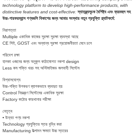
technology platform to develop high-performance products, with
distinctive features and cost-effective:
স্বাতন্ত্র্যসূচক বৈশিষ্ট্য এবং ব্যয়বহুল সহ
উচ্চ-পারফরম্যান্স পণ্যগুলি বিকাশের জন্য আমার সংস্থার নতুন প্রযুক্তি প্ল্যাটফর্মে:
নিরাপত্তা
Multiple একাধিক কাজের সুরক্ষা সুরক্ষা ব্যবস্থা আছে
CE সিই, GOST এবং অন্যান্য সুরক্ষা প্রয়োজনীয়তা মেনে চলে
পরিবেশ রক্ষা
হালকা ওজনের জন্য অনুকূল কাঠামোগত নকশা design
Less কম শক্তি খরচ সহ অপ্টিমাইজড জলবাহী সিস্টেম
বিশ্বাসযোগ্য
উচ্চ-শক্তি উপকরণ ব্যাপকভাবে ব্যবহৃত হয়
Control নিয়ন্ত্রণ সিস্টেমের একাধিক সুরক্ষা
Factory কঠোর কারখানার পরীক্ষা
নেতৃত্ব
• উন্নত পণ্য নকশা
Technology প্রযুক্তির স্তর বৃদ্ধি করা
Manufacturing উত্পাদন ক্ষমতা উচ্চ স্তরের