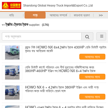
Shandong Global Heavy Truck Import&Export Co.,Ltd
বাড়ি
পণ্য
আমাদের সম্পর্কে
কারখানা ভ্রমণ
>>
ট্রাক্টর ট্রেলার ট্রাক
গুণ
supplier.
(176)
ব্র্যান্ড নিউ HOWO NX 6x4 ট্র্যাক্টর ট্রাক 430HP হেভি ডিউটি প্রাইম
মুভার ফর আফ্রিকা মার্কেট
আমাদের সাথে
যোগাযোগ করুন
হেভি ডিউটি ​​কার্গো পরিবহন এবং দীর্ঘ দূরত্বের লজিস্টিকসের জন্য
380HP-460HP ইঞ্জিন সহ HOWO NX 6×4 ট্রাক্টর ট্রাক
আমাদের সাথে
যোগাযোগ করুন
HOWO NX 6 × 4 ট্র্যাক্টর ট্রাক 380HP ইঞ্জিন এবং ভারী পণ্য
পরিবহন জন্য ভারী দায়িত্ব ফ্রেম সঙ্গে
আমাদের সাথে
যোগাযোগ করুন
HOWO এনএক্স ট্র্যাক্টর ট্রাক 6 × 4 ড্রাইভ হুইল ভারী দায়িত্ব ডিজেল