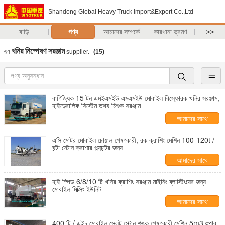
Shandong Global Heavy Truck Import&Export Co.,Ltd
বাড়ি
পণ্য
আমাদের সম্পর্কে
কারখানা ভ্রমণ
>>
খনির নিষ্পেষণ সরঞ্জাম
গুণ
supplier.
(15)
বাণিজ্যিক 15 টন এমইএমইউ এমএমইউ মোবাইল বিস্ফোরক খনির সরঞ্জাম,
হাইড্রোলিক সিস্টেম তথ্য মিশুক সরঞ্জাম
আমাদের সাথে
যোগাযোগ করুন
এসি মোটর মোবাইল চোয়াল পেষণকারী, রক ক্রাশিং মেশিন 100-120t /
ঘন্টা স্টোন ক্রাশার প্ল্যান্টের জন্য
আমাদের সাথে
যোগাযোগ করুন
হাই স্পিড 6/8/10 টি খনির ক্রাশিং সরঞ্জাম মাইনিং ব্লাস্টিংয়ের জন্য
মোবাইল মিক্সিং ইউনিট
আমাদের সাথে
যোগাযোগ করুন
400 টি / এইচ মোবাইল স্লেট স্টোন শঙ্কু পেষণকারী মেশিন 5m3 হুপার