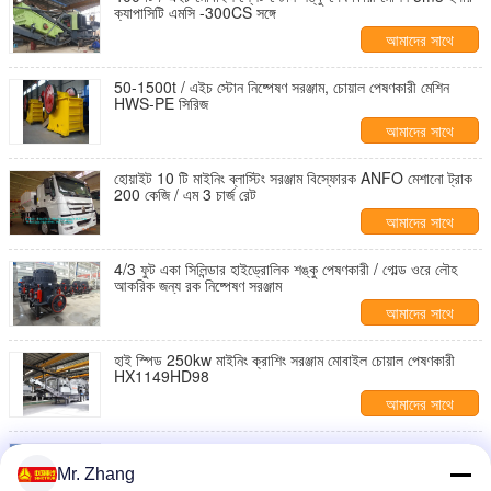
ক্যাপাসিটি এমসি -300CS সঙ্গে
আমাদের সাথে
যোগাযোগ করুন
50-1500t / এইচ স্টোন নিষ্পেষণ সরঞ্জাম, চোয়াল পেষণকারী মেশিন
HWS-PE সিরিজ
আমাদের সাথে
যোগাযোগ করুন
হোয়াইট 10 টি মাইনিং ব্লাস্টিং সরঞ্জাম বিস্ফোরক ANFO মেশানো ট্রাক
200 কেজি / এম 3 চার্জ রেট
আমাদের সাথে
যোগাযোগ করুন
4/3 ফুট একা সিলিন্ডার হাইড্রোলিক শঙ্কু পেষণকারী / গোল্ড ওরে লৌহ
আকরিক জন্য রক নিষ্পেষণ সরঞ্জাম
আমাদের সাথে
যোগাযোগ করুন
হাই স্পিড 250kw মাইনিং ক্রাশিং সরঞ্জাম মোবাইল চোয়াল পেষণকারী
HX1149HD98
আমাদের সাথে
যোগাযোগ করুন
টেকসই মাইনিং নিষ্পেষণ সরঞ্জাম 15T সাইট মিশ্রিত এবং চার্জিং এফো ট্রাক
BCLH / BCRH / BCZH
Mr. Zhang