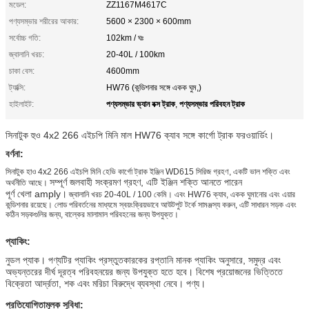
মডেল:
ZZ1167M4617C
পণ্যসম্ভার শরীরের আকার:
5600 × 2300 × 600mm
সর্বোচ্চ গতি:
102km / ঘঃ
জ্বালানি খরচ:
20-40L / 100km
চাকা বেস:
4600mm
ট্যাক্সি:
HW76 (কন্ডিশনার সঙ্গে একক ঘুম,)
পণ্যসম্ভার ভ্যান বক্স ট্রাক
পণ্যসম্ভার পরিবহন ট্রাক
হাইলাইট:
,
সিনাটুক হুও 4x2 266 এইচপি মিনি মাল HW76 ক্যাব সঙ্গে কার্গো ট্রাক ফরওয়ার্ডিং।
বর্ণনা:
সিনাটুক হাও 4x2 266 এইচপি মিনি হেভি কার্গো ট্রাক ইঞ্জিন WD615 সিরিজ গ্রহণ, একটি ভাল শক্তি এবং
সম্পূর্ণ জলবাহী সংক্রমণ গ্রহণ, এটি ইঞ্জিন শক্তি আনতে পারেন
অর্থনীতি আছে।
পূর্ণ খেলা amply।
জ্বালানি খরচ 20-40L / 100 কেমি। এবং HW76 ক্যাব, একক ঘুমানোর এবং এয়ার
কন্ডিশনার রয়েছে।
লোড পরিবর্তনের মাধ্যমে স্বয়ংক্রিয়ভাবে আউটপুট টর্কে সামঞ্জস্য করুন, এটি সাধারন সড়ক এবং
কঠিন সড়কগুলির জন্য, বাল্কের মালামাল পরিবহনের জন্য উপযুক্ত।
প্যাকিং:
নুডল প্যাক। পণ্যটির প্যাকিং প্রস্তুতকারকের রপ্তানি মানক প্যাকিং অনুসারে, সমুদ্র এবং
অভ্যন্তরের দীর্ঘ দূরত্ব পরিবহনয়ের জন্য উপযুক্ত হতে হবে। বিশেষ প্রয়োজনের ভিত্তিতে
বিক্রেতা আর্দ্রতা, শক এবং মরিচা বিরুদ্ধে ব্যবস্থা নেবে। পণ্য।
প্রতিযোগিতামূলক সুবিধা: