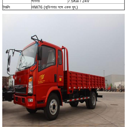
স্টার্টার
7.5Kw / 24V
ট্যাক্সি
HW76 (কন্ডিশনার সঙ্গে একক ঘুম,)