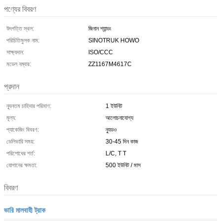
পণ্যের বিবরণ
উৎপত্তি স্থল:
জিনান শ্যান্ডং
পরিচিতিমুলক নাম:
SINOTRUK HOWO
সাক্ষ্যদান:
ISO/CCC
মডেল নম্বার:
ZZ1167M4617C
প্রদান
ন্যূনতম চাহিদার পরিমাণ:
1 ইউনিট
মূল্য:
আলোচনাযোগ্য
প্যাকেজিং বিবরণ:
ন্যুডও
ডেলিভারি সময়:
30-45 দিন কাজ
পরিশোধের শর্ত:
L/C, T T
যোগানের ক্ষমতা:
500 ইউনিট / মাস
বিবরণ
ভারি মালবাহী ট্রাক