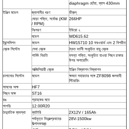
diaphragm ছোঁয়া, ব্যাস 430mm
ইঞ্জিন মডেল
জ্বালানীর ধরণ
ডীজ়ল্
ঘোড়া শক্তি, সর্বোচ্চ (KW
266HP
/ RPM)
নিঃসরণ
ইউরো ২
মডেল
WD615.62
ট্রান্সমিশন
মডেল
HW15710 10 ফরওয়ার্ড এবং 2 বিপরীত
ব্রেক সিস্টেম
সেবা ব্রেক
দ্বৈত বর্তনী সংকুচিত বায়ু ব্রেক
পার্কিং বিরতি
বসন্ত শক্তি, সংকুচিত হাওয়া পিছন চাকার
উপর অপারেটিং
অক্জিলিয়ারী ব্রেক
ইঞ্জিন নিষ্কাশন নিষ্কাশন
চালানোর সিস্টেম
মডেল
ক্ষমতা সহায়তার সঙ্গে ZF8098 জলবাহী
স্টিয়ারিং
সামনের অক্ষ
HF7
পিছন অক্ষ
ST16
রঙ
গ্রাহকের মতে
পাগড়ি
12.00R20
বৈদ্যুতিক ব্যবস্থা
ব্যাটারি
2X12V / 165Ah
পর্যাবৃত্ত বিদ্যুত্প্রবাহের
28V-1500kw
উত্পাদকযন্ত্র