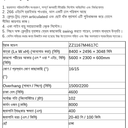
1.
ক্রমাগত পরিবর্তনশীল সংক্রমণ, সম্পূর্ণ জলবাহী স্টিয়ারিং সিস্টেম অবিচলিত এবং নির্ভরযোগ্য
2. 266 এইচপি ড্রাইভার পাওয়ার, ভাল একটি ঢাল পরিমাপ আছে
3. কেন্দ্র-বিন্দু ফ্রেম articulated এবং ছোট বাঁক ব্যাসার্ধ এটি সুবিধাজনক করে তোলে
সীমিত জায়গায় কাজ।
4. একা লাইন বায়ু সহায়তাকারী ব্রেক সিস্টেম।
5. পিছন অক্ষ কেন্দ্রীয় হ্যাঙ্গার ফ্রেম কাছাকাছি swing করতে পারেন, চলমান মাধ্যমে উন্নতি।
6.
মেশিন সক্রিয় করার জন্য ডিজাইন করা হয়েছে উচ্চ উত্তোলন শক্তি এবং উচ্চ অবস্থানে স্বয়ংক্রিয় স্তরের।
ট্রাক মডেল
ZZ1167M4617C
মাত্রা (Lx W xH) (আনলোড করা) (মিমি)
8400 × 2496 × 3048 মিমি
কারগো শরীরের আকার (এল * ওয়া * এইচ, মিমি)
5600 × 2300 × 600mm
(মিমি)
কোণ / প্রস্থান কোণ কাছাকাছি (°)
16/15
(°)
Overhang (সামনে / পিছন) (মিমি)
1500/2200
চাকা বেস (মিমি)
4600
সর্বোচ্চ গতি (কিলোমিটার / ঘন্টা)
102
কার্বন ওজন (কেজি)
8000
জ্বালানি ট্যাঙ্কার ক্ষমতা (এল)
400
জ্বালানি খরচ (এল / কিমি)
20-40 লি / 100 কিমি
ছোঁ
চাঙ্গা