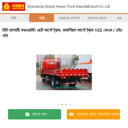
Shandong Global Heavy Truck Import&Export Co.,Ltd
বাড়ি
পণ্য
আমাদের সম্পর্কে
কারখানা ভ্রমণ
>>
মিনি মালবাহী ফরওয়ার্ডিং ছোট কার্গো ট্রাক, কমার্শিয়াল কার্গো ট্রাক 102 কেএম / এইচ
গতি
ভালো দাম
আমাদের সাথে যোগাযোগ করুন