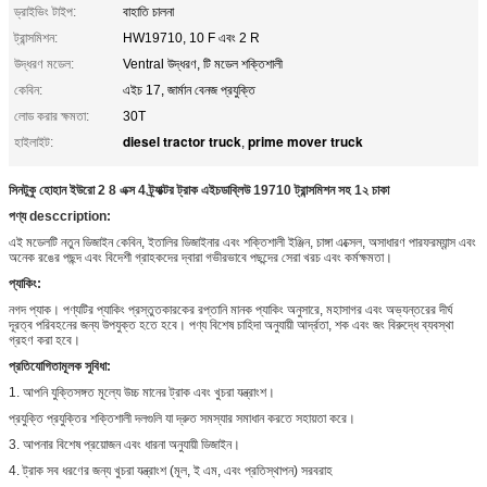
ড্রাইভিং টাইপ:
বাহাতি চালনা
ট্রান্সমিশন:
HW19710, 10 F এবং 2 R
উদ্ধরণ মডেল:
Ventral উদ্ধরণ, টি মডেল শক্তিশালী
কেবিন:
এইচ 17, জার্মান বেনজ প্রযুক্তি
লোড করার ক্ষমতা:
30T
diesel tractor truck
prime mover truck
হাইলাইট:
,
সিনটুকু হোহান ইউরো 2 8 এক্স 4 ট্র্যাক্টর ট্রাক এইচডাব্লিউ 19710 ট্রান্সমিশন সহ 1২ চাকা
পণ্য desccription:
এই মডেলটি নতুন ডিজাইন কেবিন, ইতালির ডিজাইনার এবং শক্তিশালী ইঞ্জিন, চাঙ্গা এক্সেল, অসাধারণ পারফরম্যান্স এবং
অনেক রঙের পছন্দ এবং বিদেশী গ্রাহকদের দ্বারা গভীরভাবে পছন্দের সেরা খরচ এবং কর্মক্ষমতা।
প্যাকিং:
নগদ প্যাক। পণ্যটির প্যাকিং প্রস্তুতকারকের রপ্তানি মানক প্যাকিং অনুসারে, মহাসাগর এবং অভ্যন্তরের দীর্ঘ
দূরত্ব পরিবহনের জন্য উপযুক্ত হতে হবে। পণ্য বিশেষ চাহিদা অনুযায়ী আর্দ্রতা, শক এবং জং বিরুদ্ধে ব্যবস্থা
গ্রহণ করা হবে।
প্রতিযোগিতামূলক সুবিধা:
1. আপনি যুক্তিসঙ্গত মূল্যে উচ্চ মানের ট্রাক এবং খুচরা যন্ত্রাংশ।
প্রযুক্তি প্রযুক্তির শক্তিশালী দলগুলি যা দ্রুত সমস্যার সমাধান করতে সহায়তা করে।
3. আপনার বিশেষ প্রয়োজন এবং ধারনা অনুযায়ী ডিজাইন।
4. ট্রাক সব ধরণের জন্য খুচরা যন্ত্রাংশ (মূল, ই এম, এবং প্রতিস্থাপন) সরবরাহ