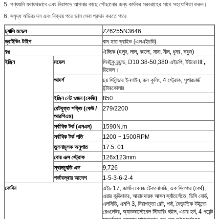
5. পণ্যগুলি যথাযথভাবে এবং নিরাপদে আপনার কাছে পৌছানোর জন্য কার্যকর সরবরাহের সাথে সহযোগিতা করুন।
6. সমৃদ্ধ অভিজ্ঞ দল এবং বিক্রয় পরে ভাল সেবা প্রদান করতে পারে
চ্যাসি মডেল
ZZ6255N3646
ড্রাইভিং টাইপ
বাম হাত ড্রাইভ (এলএইচডি)
রঙ
ঐচ্ছিক (হলুদ, লাল, কালো, সাদা, নীল, ধূসর, সবুজ)
ইঞ্জিন
মডেল
সিনটুকু ব্র্যান্ড, D10.38-50,380 এইচপি, ইউরো III
,
ডিজেল।
আদর্শ
ছয় সিলিন্ডার ইনলাইন, জল কুলিং, 4 স্ট্রোক, সুপারচার্জ
ইন্টারকোলার
ইঞ্জিন নেট ওজন (কেজি)
850
রেটযুক্ত শক্তি (কেউ /
279/2200
আরপিএম)
সর্বাধিক টর্ক (এনএম)
1590N.m
সর্বাধিক টর্ক গতি
1200 ~ 1500RPM
তুলনামূলক অনুপাত
17.5: 01
বোর এক্স স্ট্রোক
126x123mm
স্থানচ্যুতি এল
9,726
গর্ভাবস্থার আদেশ
1-5-3-6-2-4
কেবিন
এইচ 17, জার্মান বেনজ টেকনোলজি, এক স্লিপার (বের্থ),
এয়ার কন্ডিশনার, আরামদায়ক আসন স্যাঁতসেঁতে, ডিসি বোর্ড,
এলসিডি, এমপি 3, নিরাপত্তা বেল্ট, পর্দা, বৈদ্যুতিক উইন্ডো
রেগুলেটর, অ্যাডজাস্টেবেল স্টিয়ারিং হুইল, এয়ার হর্ন, 4 পয়েন্ট