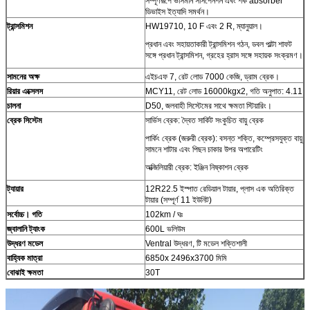
সম্পূর্ণরূপে ভাসমান সাসপেনশন এবং শক absorber
ডিভাইস ইত্যাদি সমর্থন।
ট্রান্সমিশন
HW19710, 10 F এবং 2 R, ম্যানুয়াল।
প্রধান এবং সহায়তাকারী ট্রান্সমিশন গঠন, ডবল পাল্টা শাফট
সঙ্গে প্রধান ট্রান্সমিশন, গ্রহের হ্রাস সঙ্গে সহায়ক সংক্রমণ।
সামনের অক্ষ
এইচএফ 7, রেট লোড 7000 কেজি, ড্রাম ব্রেক।
রিয়ার এক্সেলস
MCY11, রেট লোড 16000kgx2, গতি অনুপাত: 4.11
চালনা
D50, জলবাহী সিস্টেমের সাথে ক্ষমতা স্টিয়ারিং।
ব্রেক সিস্টেম
সার্ভিস ব্রেক: দ্বৈত সার্কিট সংকুচিত বায়ু ব্রেক
পার্কিং ব্রেক (জরুরী ব্রেক): বসন্ত শক্তি, কম্প্রেসযুক্ত বায়ু
সামনে শাটার এবং পিছন চাকার উপর অপারেটিং
অক্জিলিয়ারী ব্রেক: ইঞ্জিন নিষ্কাশন ব্রেক
ট্যায়ার
12R22.5 ইস্পাত রেডিয়াল টায়ার, প্লাস এক অতিরিক্ত
টায়ার (সম্পূর্ণ 11 ইউনিট)
সর্বোচ্চ।
গতি
102km / ঘঃ
জ্বালানি ট্যাংক
600L ভলিউম
উদ্ধরণ মডেল
Ventral উদ্ধরণ, টি মডেল শক্তিশালী
বাহ্যিক মাত্রা
6850x 2496x3700 মিমি
বোঝাই ক্ষমতা
30T