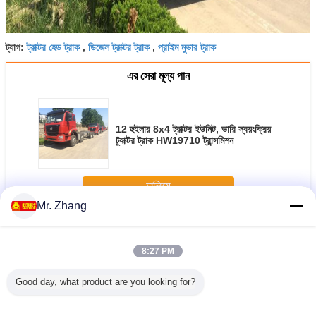
ট্রাক্টর হেড ট্রাক
ডিজেল ট্রাক্টর ট্রাক
প্রাইম মুভার ট্রাক
ট্যাগ:
,
,
এর সেরা মূল্য পান
12 হুইলার 8x4 ট্রাক্টর ইউনিট, ভারি স্বয়ংক্রিয়
ট্র্যাক্টর ট্রাক HW19710 ট্রান্সমিশন
চালিয়ে
Mr. Zhang
ট্রাক্টর ট্রেলার ট্রাক
অধিক
8:27 PM
Good day, what product are you looking for?
 255 এন
ফা জিফাং জে 5 পি ট্র্যাক্টর
300L ট্যাঙ্ক হাও এ 7
সিনট্রুক হাও 6x4 420
ইউরো 2 371HP 
ু সিনট্রিক
ট্রেলার ট্রাক ম্যানুয়াল 30
ট্রাক্টর ট্রাক 4 × 2
এইচপি ট্রাক্টর ট্রেলার
ট্রেলার ট্রাক