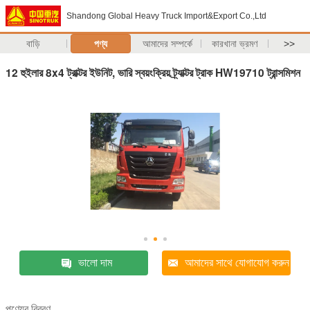
Shandong Global Heavy Truck Import&Export Co.,Ltd
বাড়ি
পণ্য
আমাদের সম্পর্কে
কারখানা ভ্রমণ
>>
12 হুইলার 8x4 ট্রাক্টর ইউনিট, ভারি স্বয়ংক্রিয় ট্র্যাক্টর ট্রাক HW19710 ট্রান্সমিশন
ভালো দাম
আমাদের সাথে যোগাযোগ করুন
পণ্যের বিবরণ