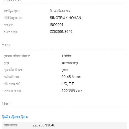
উৎপত্তি স্থল:
চীন এর জিনান শহর
পরিচিতিমুলক নাম:
SINOTRUK HOHAN
সাক্ষ্যদান:
ISO9001
মডেল নম্বার:
ZZ6255N3646
প্রদান
ন্যূনতম চাহিদার পরিমাণ:
1 ইউনিট
মূল্য:
আলোচনাযোগ্য
প্যাকেজিং বিবরণ:
ন্যুডও
ডেলিভারি সময়:
30-45 দিন কাজ
পরিশোধের শর্ত:
L/C, T T
যোগানের ক্ষমতা:
500 ইউনিট / মাস
বিবরণ
ট্রাক্টর ট্রেলার ট্রাক
চ্যাসি মডেল:
ZZ6255N3646