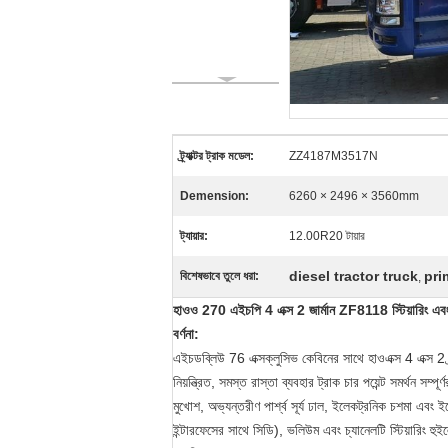
ট্র্যাক্টর ট্রাক মডেল:
ZZ4187M3517N
Demension:
6260 × 2496 × 3560mm
ট্যায়ার:
12.00R20 টায়ার
diesel tractor truck
pri
বিশেষভাবে তুলে ধরা:
,
হাওও 270 এইচপি 4 এক্স 2 জার্মান ZF8118 স্টিয়ারিং এবং ZF 
বর্ণনা:
এইচডব্লিউ 76 এক্সক্লুসিভ কেবিনের সাথে হাওএক্স 4 এক্স 2 ট্র্
নিয়ন্ত্রিত, সমস্ত রাস্তা ব্যবহার ট্রাক চার পয়েন্ট সমর্থন 
মুখোশ, অভ্যন্তরীণ পার্শ্ব সূর্য ঢাল, ইলেকট্রনিক চশমা এবং 
ইন্টারফেসের সাথে সিডি), ভলিউম এবং চ্যানেলটি স্টিয়ারিং হুই