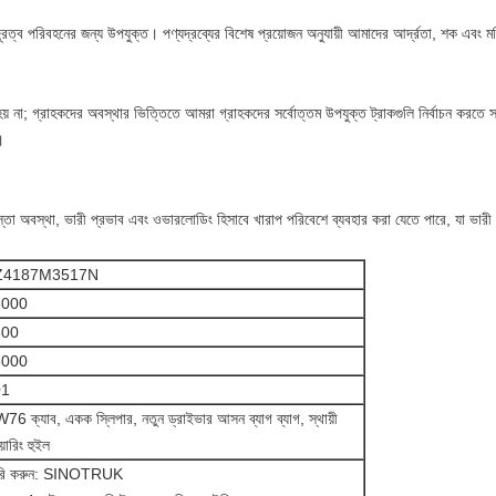
 দূরত্ব পরিবহনের জন্য উপযুক্ত। পণ্যদ্রব্যের বিশেষ প্রয়োজন অনুযায়ী আমাদের আর্দ্রতা, শক এবং ম
য় না; গ্রাহকদের অবস্থার ভিত্তিতে আমরা গ্রাহকদের সর্বোত্তম উপযুক্ত ট্রাকগুলি নির্বাচন করতে 
।
তা অবস্থা, ভারী প্রভাব এবং ওভারলোডিং হিসাবে খারাপ পরিবেশে ব্যবহার করা যেতে পারে, যা ভারী নির
Z4187M3517N
8000
800
5000
01
76 ক্যাব, একক স্লিপার, নতুন ড্রাইভার আসন ব্যাগ ব্যাগ, স্থায়ী
িয়ারিং হুইল
রি করুন: SINOTRUK