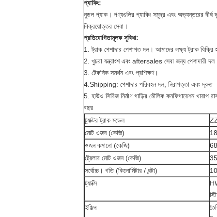
প্যাকিং:
নুডল প্যাক। পণ্যগুলির প্যাকিং সমুদ্র এবং অভ্যন্তরের দীর্ঘ
বিক্রয়োত্তর সেবা।
প্রতিযোগিতামূলক সুবিধা:
1. ট্রাক পেশাদার পেশাগত দল। আমাদের লক্ষ্য ট্রাক বিক্রি হ
2. খুচরা যন্ত্রাংশ এবং aftersales সেবা জন্য পেশাদারী দল
3. টেকনিক সমর্থন এবং প্রশিক্ষণ।
4.Shipping: পেশাদার পরিবহন দল, নিরাপত্তা এবং দ্রুত
5.
হাউও সিরিজ নির্মাণ গাড়ির মৌলিক কনফিগারেশন খারাপ রাস্
বছর
ট্র্যাক্টর ট্রাক মডেল
Z
মোট ওজন (কেজি)
1
ওজন কমানো (কেজি)
6
ট্রেলার মোট ওজন (কেজি)
3
সর্বোচ্চ। গতি (কিলোমিটার / ঘন্টা)
1
ট্যাক্সি
HW
স্ট
ইঞ্জিন
তৈ