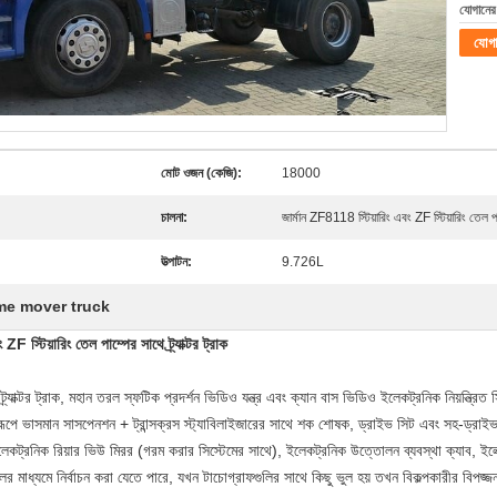
যোগানের 
যোগ
মোট ওজন (কেজি):
18000
চালনা:
জার্মান ZF8118 স্টিয়ারিং এবং ZF স্টিয়ারিং তেল প
উত্পাটন:
9.726L
me mover truck
স্টিয়ারিং তেল পাম্পের সাথে ট্র্যাক্টর ট্রাক
যাক্টর ট্রাক, মহান তরল স্ফটিক প্রদর্শন ভিডিও যন্ত্র এবং ক্যান বাস ভিডিও ইলেকট্রনিক নিয়ন্ত্রিত সিস
সম্পূর্ণরূপে ভাসমান সাসপেনশন + ট্রান্সক্রস স্ট্যাবিলাইজারের সাথে শক শোষক, ড্রাইভ সিট এবং সহ-ড্রাইভ
ইলেকট্রনিক রিয়ার ভিউ মিরর (গরম করার সিস্টেমের সাথে), ইলেকট্রনিক উত্তোলন ব্যবস্থা ক্যাব, ইলেক্
লের মাধ্যমে নির্বাচন করা যেতে পারে, যখন টাচোগ্রাফগুলির সাথে কিছু ভুল হয় তখন বিকল্পকারীর বিপজ্