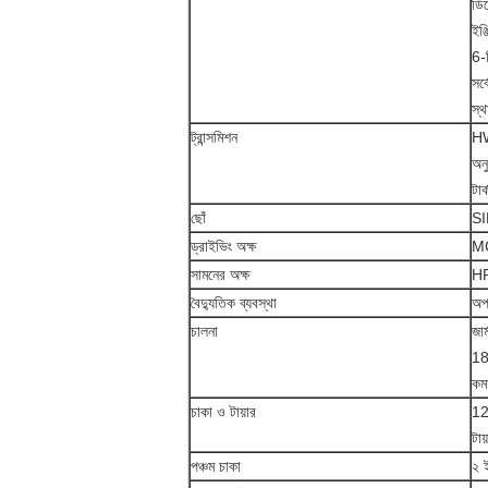
ডি
ইঞ
6-স
সর
স্
ট্রান্সমিশন
HW
অন
টা
ছোঁ
SI
ড্রাইভিং অক্ষ
MC
সামনের অক্ষ
H
বৈদ্যুতিক ব্যবস্থা
অপ
চালনা
জার
18
কম
চাকা ও টায়ার
12
টায
পঞ্চম চাকা
২ ই