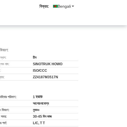
বিক্রয়:
Bengali
 বিবরণ:
 স্থল:
চীন
ুলক নাম:
SINOTRUK HOWO
:
ISO/CCC
বার:
ZZ4187M3517N
চাহিদার পরিমাণ:
1 ইউনিট
আলোচনাযোগ্য
ং বিবরণ:
ন্যুডও
 সময়:
30-45 দিন কাজ
 শর্ত:
L/C, T T