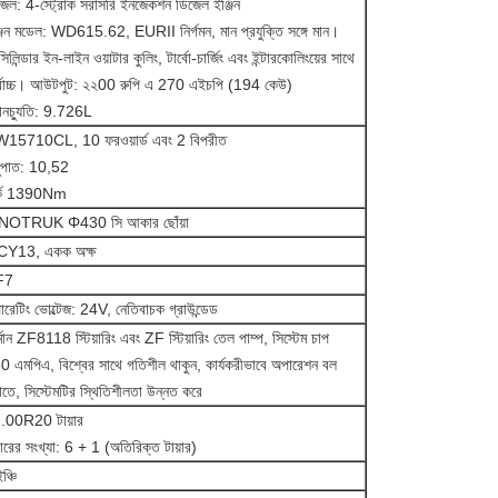
জেল: 4-স্ট্রোক সরাসরি ইনজেকশন ডিজেল ইঞ্জিন
্জিন মডেল: WD615.62, EURII নির্গমন, মান প্রযুক্তি সঙ্গে মান।
িলিন্ডার ইন-লাইন ওয়াটার কুলিং, টার্বো-চার্জিং এবং ইন্টারকোলিংয়ের সাথে
্বোচ্চ। আউটপুট: ২২00 রুপি এ 270 এইচপি (194 কেউ)
থানচ্যুতি: 9.726L
15710CL, 10 ফরওয়ার্ড এবং 2 বিপরীত
ুপাত: 10,52
র্ক 1390Nm
NOTRUK Φ430 সি আকার ছোঁয়া
Y13, একক অক্ষ
F7
ারেটিং ভোল্টেজ: 24V, নেতিবাচক গ্রাউন্ডেড
্মান ZF8118 স্টিয়ারিং এবং ZF স্টিয়ারিং তেল পাম্প, সিস্টেম চাপ
0 এমপিএ, বিশ্বের সাথে গতিশীল থাকুন, কার্যকরীভাবে অপারেশন বল
াতে, সিস্টেমটির স্থিতিশীলতা উন্নত করে
.00R20 টায়ার
়ারের সংখ্যা: 6 + 1 (অতিরিক্ত টায়ার)
ঞ্চি