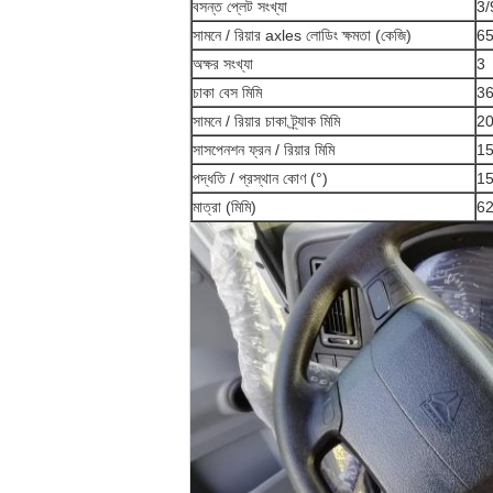
বসন্ত প্লেট সংখ্যা
3/
সামনে / রিয়ার axles লোডিং ক্ষমতা (কেজি)
65
অক্ষর সংখ্যা
3
চাকা বেস মিমি
3
সামনে / রিয়ার চাকা ট্র্যাক মিমি
2
সাসপেনশন ফ্রন / রিয়ার মিমি
15
পদ্ধতি / প্রস্থান কোণ (°)
15
মাত্রা (মিমি)
62