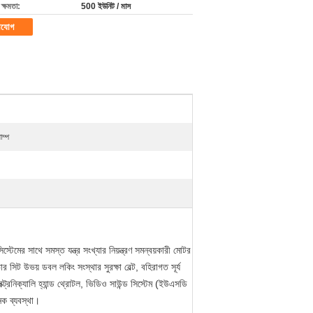
ক্ষমতা:
500 ইউনিট / মাস
াযোগ
াম্প
্টেমের সাথে সমস্ত যন্ত্র সংখ্যার নিয়ন্ত্রণ সমন্বয়কারী মোটর
ার সিট উভয় ডবল লকিং সংস্থার সুরক্ষা বেল্ট, বহিরাগত সূর্য
ট্রনিক্যালি হ্যান্ড থ্রোটল, ভিডিও সাউন্ড সিস্টেম (ইউএসডি
জনক ব্যবস্থা।