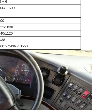
9 + 6
00/11500
600
022/1830
40/1120
/38
60 × 2496 × 3560