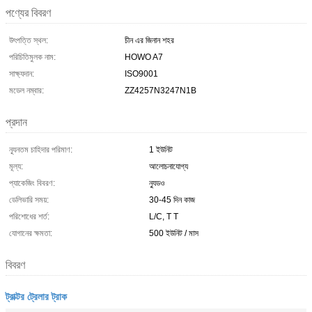
পণ্যের বিবরণ
উৎপত্তি স্থল:
চীন এর জিনান শহর
পরিচিতিমুলক নাম:
HOWO A7
সাক্ষ্যদান:
ISO9001
মডেল নম্বার:
ZZ4257N3247N1B
প্রদান
ন্যূনতম চাহিদার পরিমাণ:
1 ইউনিট
মূল্য:
আলোচনাযোগ্য
প্যাকেজিং বিবরণ:
ন্যুডও
ডেলিভারি সময়:
30-45 দিন কাজ
পরিশোধের শর্ত:
L/C, T T
যোগানের ক্ষমতা:
500 ইউনিট / মাস
বিবরণ
ট্রাক্টর ট্রেলার ট্রাক