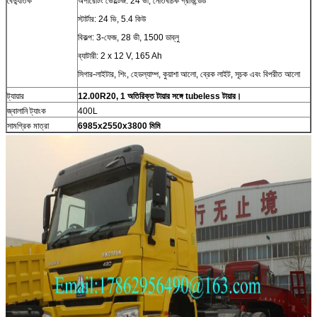
বৈদ্যুতিক
অপারেটিং ভোল্টেজ: 24 ভী, নেতিবাচক গ্রাউন্ডেড
স্টার্টার: 24 ভি, 5.4 কিউ
বিকল্প: 3-ফেজ, 28 ভী, 1500 ডাব্লু
ব্যাটারী: 2 x 12 V, 165 Ah
সিগার-লাইটার, শিং, হেডল্যাম্প, কুয়াশা আলো, ব্রেক লাইট, সূচক এবং বিপরীত আলো
ট্যায়ার
12.00R20, 1 অতিরিক্ত টায়ার সঙ্গে tubeless টায়ার।
জ্বালানি ট্যাংক
400L
সামগ্রিক মাত্রা
6985x2550x3800 মিমি