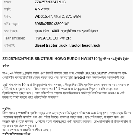
মডেল:
ZZ4257N3247N1B
ট্যাক্সি:
A7-P ক্যাব
ইঞ্জিন:
WD615.47, ইউরো 2, 371 এইচপি
সার্বিক মাত্রা:
6985x2550x3800 মিমি
তেল ট্যাঙ্ক:
স্কয়ার টাইপ - 400L অ্যালুমিনিয়াম খাদ জ্বালানি ট্যাংক
Transmision:
HW19710, 10F এবং 2R
diesel tractor truck
tractor head truck
হাইলাইট:
,
ZZ4257N3247N1B SINOTRUK HOWO EURO II HW19710 ট্রান্সমিশন সহ ট্র্যাক্টর ট্রাক
বর্ণনা:
হাও 6x4 ইউরো 2 ট্র্যাক্টর ট্রাক এখন বিদেশী বাজারে সেরা পণ্য, ফ্রেমটি 300x80x8mm সেকশন সহ ইউ-
প্রোফাইল সমান্তরাল সিঁড়ি ফ্রেম গ্রহণ করে এবং সমস্ত ঠান্ডা riveted ক্রস সদস্যগুলিকে শক্তিশালী করে
ফ্রন্ট সাসপেনশন 10 আধা-উপবৃত্তাকার পাতা বসন্ত, হাইড্রোলিক টেলিস্কোপিক ডাবল-অ্যাকশন শক শোষক এবং
স্টেবিলাইজার গ্রহণ করে। রিয়ার সাসপেনশন 12 টি পাতা আধা-উপবৃত্তাকার স্প্রিংস, বোগি বসন্ত এবং
স্ট্যাবিলাইজার গ্রহণ করে। লোড পরিবর্তনের মাধ্যমে স্বয়ংক্রিয়ভাবে আউটপুট টর্কে সংশোধন করুন এবং এটি
ক্রমাগত অর্জন করতে পারে পরিবর্তনশীল সংক্রমণ।
প্যাকিং:
নিউড প্যাক। পণ্যগুলির প্যাকিং সমুদ্র এবং অভ্যন্তরের দীর্ঘ দূরত্ব পরিবহনের জন্য উপযুক্ত। পণ্যদ্রব্যের বিশেষ
প্রয়োজন অনুযায়ী আর্দ্রতা, শক এবং মরিচা বিরুদ্ধে ব্যবস্থা গ্রহণ করা। মূল মেশিন নগ্ন, সংযুক্ত অংশ এবং
সরঞ্জাম মান রপ্তানি বাক্সসহ ২0 দিনের মধ্যে প্রধান বন্দরে পণ্য সরবরাহ করবেন। রো-রো জাহাজ বা বাল্ক জাহাজ বা
গ্রাহকের প্রয়োজন অনুসারে।
আমরা পেশাদার ফরওয়ার্ডিং অংশীদার আছে।
প্রতিযোগিতামূলক সুবিধা: