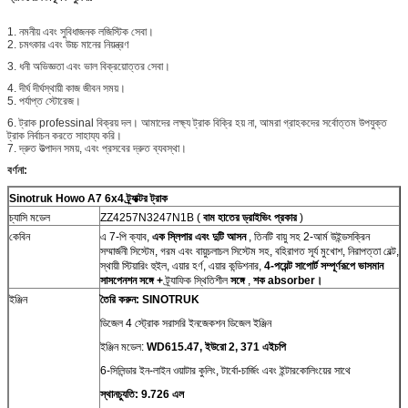
1.
নমনীয় এবং সুবিধাজনক লজিস্টিক সেবা।
2. চমৎকার এবং উচ্চ মানের নিয়ন্ত্রণ
3. ধনী অভিজ্ঞতা এবং ভাল বিক্রয়োত্তর সেবা।
4. দীর্ঘ দীর্ঘস্থায়ী কাজ জীবন সময়।
5. পর্যাপ্ত স্টোরেজ।
6. ট্রাক professinal বিক্রয় দল।
আমাদের লক্ষ্য ট্রাক বিক্রি হয় না, আমরা গ্রাহকদের সর্বোত্তম উপযুক্ত
ট্রাক নির্বাচন করতে সাহায্য করি।
7. দ্রুত উত্পাদন সময়, এবং প্রসবের দ্রুত ব্যবস্থা।
বর্ণনা:
Sinotruk Howo A7 6x4 ট্র্যাক্টর ট্রাক
চ্যাসি মডেল
ZZ4257N3247N1B (
বাম হাতের ড্রাইভিং প্রকার
)
কেবিন
এ 7-পি ক্যাব,
এক
স্লিপার এবং দুটি আসন
, তিনটি বায়ু সহ 2-আর্ম উইন্ডসক্রিন
সম্মার্জনী সিস্টেম, গরম এবং বায়ুচলাচল সিস্টেম সহ, বহিরাগত সূর্য মুখোশ, নিরাপত্তা বেল্ট,
স্থায়ী স্টিয়ারিং হুইল, এয়ার হর্ণ, এয়ার কন্ডিশনার,
4-পয়েন্ট সাপোর্ট সম্পূর্ণরূপে ভাসমান
সাসপেনশন সঙ্গে +
ট্র্যাফিক স্থিতিশীল
সঙ্গে
,
শক absorber।
ইঞ্জিন
তৈরি করুন: SINOTRUK
ডিজেল 4 স্ট্রোক সরাসরি ইনজেকশন ডিজেল ইঞ্জিন
ইঞ্জিন মডেল:
WD615.47, ইউরো 2, 371 এইচপি
6-সিলিন্ডার ইন-লাইন ওয়াটার কুলিং, টার্বো-চার্জিং এবং ইন্টারকোলিংয়ের সাথে
স্থানচ্যুতি: 9.726 এল