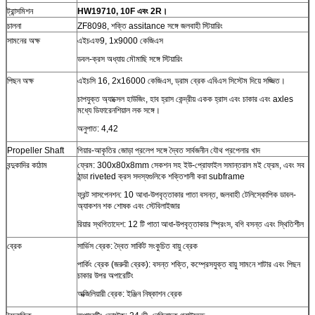
ট্রান্সমিশন
HW19710, 10F এবং 2R।
চালনা
ZF8098, শক্তি assitance সঙ্গে জলবাহী স্টিয়ারিং
সামনের অক্ষ
এইচএফ9, 1x9000 কেজিএস
ডবল-ক্রস অধ্যায় মৌমাছি সঙ্গে স্টিয়ারিং
পিছন অক্ষ
এইচসি 16, 2x16000 কেজিএস, ড্রাম ব্রেক এবিএস সিস্টেম দিয়ে সজ্জিত।
চাপযুক্ত অ্যাক্সেল হাউজিং, হাব হ্রাস কেন্দ্রীয় একক হ্রাস এবং চাকার এবং axles
মধ্যে ডিফারেনশিয়াল লক সঙ্গে।
অনুপাত: 4,42
Propeller Shaft
গিয়ার-আকৃতির জোড়া প্রলেপ সঙ্গে দ্বৈত সার্বজনীন যৌথ প্রপেলার খাদ
বন্দুকাদির কাঠাম
ফ্রেম: 300x80x8mm সেকশন সহ ইউ-প্রোফাইল সমান্তরাল মই ফ্রেম, এবং সব
ঠান্ডা riveted ক্রস সদস্যগুলিকে শক্তিশালী করা subframe
ফ্রন্ট সাসপেনশন: 10 আধা-উপবৃত্তাকার পাতা বসন্ত, জলবাহী টেলিস্কোপিক ডাবল-
অ্যাকশন শক শোষক এবং স্টেবিলাইজার
রিয়ার স্থগিতাদেশ: 12 টি পাতা আধা-উপবৃত্তাকার স্প্রিংস, বগি বসন্ত এবং স্থিতিশীল
ব্রেক
সার্ভিস ব্রেক: দ্বৈত সার্কিট সংকুচিত বায়ু ব্রেক
পার্কিং ব্রেক (জরুরী ব্রেক): বসন্ত শক্তি, কম্প্রেসযুক্ত বায়ু সামনে শাটার এবং পিছন
চাকার উপর অপারেটিং
অক্জিলিয়ারী ব্রেক: ইঞ্জিন নিষ্কাশন ব্রেক