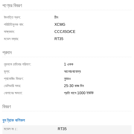
পণ্যের বিবরণ
উৎপত্তি স্থল:
চীন
পরিচিতিমুলক নাম:
XCMG
সাক্ষ্যদান:
CCC/ISO/CE
মডেল নম্বার:
RT35
প্রদান
ন্যূনতম চাহিদার পরিমাণ:
1 একক
মূল্য:
আলোচনাযোগ্য
প্যাকেজিং বিবরণ:
ন্যুডও
ডেলিভারি সময়:
25-30 কাজ দিন
যোগানের ক্ষমতা:
প্রতি মাসে 1000 ইউনিট
বিবরণ
বুম ট্রাক কপিকল
মডেল নং।:
RT35