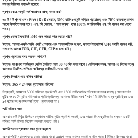
সমগ্র সিরিজের পণ্যগুলি রয়েছে।
প্রশ্নঃ কোন পেমেন্ট শর্ত আমাদের কাছে পাওয়া যায়?
এ: টি / টি শব্দ বা এল / সি শব্দ।
টি / টি মেয়াদে, 30% ডাউন পেমেন্ট অগ্রিম প্রয়োজন, এবং 70% ভারসাম্য চালান
আগে নিষ্পত্তি করা হবে।
এল / সি মেয়াদে, "নরম ক্লজ" ছাড়া 100% অপরিবর্তনীয় এল / সি গ্রহণ করা যেতে
পারে।
প্রশ্নঃ কোন ইনকোটার্ম ২010 পদে আমরা কাজ করতে পারি?
উত্তর: আমরা এক্সসিএমজি একটি পেশাদার এবং আন্তর্জাতিক সংস্থা, সমস্ত ইনকোটার্ম ২010 শর্তাদি গ্রহণ করি,
সাধারণত আমরা FOB, CIF, CFR, CIP এ কাজ করি।
প্রশ্নঃ প্রসবের সময় কতক্ষণ লাগবে?
উত্তরঃ সাধারণত অর্ডারকৃত মেশিন তৈরিতে প্রায় 30-40 দিন সময় লাগে।
বেশিরভাগ সময়, আমরা ২0 দিনের মধ্যে
আমাদের নিয়মিত মেশিনের অবিলম্বে ডেলিভারি পেতে পারি।
প্রশ্নঃ কিভাবে পরে সালিস সার্ভিস?
উত্তর: 365 × 24 বছর-বৃত্তাকার পরিষেবা
বিশ্বব্যাপী, আমাদের 5000 পরিষেবা প্রকৌশলী এবং 1500 ডেডিকেটেড পরিষেবা যানবাহন রয়েছে।
আমরা সর্বদা
ছুটির সময়ও 24 ঘন্টার পরিষেবাতে প্রতিশ্রুতিবদ্ধ, আমাদের নীতির সাথে "সর্বদা 15 মিনিটের মধ্যে প্রতিক্রিয়া এবং
24 ঘন্টাের মধ্যে কাজ সমাপ্তির" প্রদান করা হয়।
স্মার্ট বাটলার সেবা
আমরা একটি নিখুঁত জিপিএস গ্লোবাল সার্ভিস সেন্টার প্রতিষ্ঠা করেছি, এবং আমরা থিংস প্ল্যাটফর্মের মাধ্যমে একটি
সক্রিয় স্মার্ট বাটলার সিস্টেম সরবরাহ করতে পারি।
আপনি তাদের প্রয়োজন যখন খুচরা যন্ত্রাংশ
আমরা পাঁচটি মহাদেশ জুড়ে হাজার হাজার খুচরা যন্ত্রাংশ কেন্দ্র স্থাপন করেছি যা স্টক প্রায় 1 বিলিয়ন বিশেষজ্ঞ খুচরা