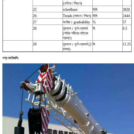
(এগিয়ে / পিছনে)
25
wheelbase
মিমি
3820
26
Treads (সামনে / পিছন)
মিমি
2444
27
সর্বোচ্চ।
gradeability
%
57
28
ন্যূনতম।
ঘূর্ণন ব্যাসার্ধ
মি
6.5
(গাড়ির শরীরের বাইরের
প্রান্ত)
29
ন্যূনতম।
ঘূর্ণন ব্যাসার্ধ (2
মি
11.25
চাকার)
পণ্য ফটোগুলি: