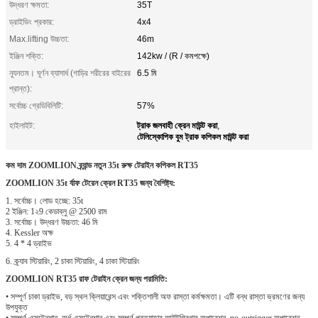
উদ্ধরণ ক্ষমতা:
35T
ড্রাইভিং প্রকার:
4x4
Max.lifting উচ্চতা:
46m
ইঞ্জিন শক্তি:
142kw / (R / কমপক্ষে)
ন্যূনতম। ঘূর্ণন ব্যাসার্ধ (গাড়ির শরীরের বাইরের
6.5 মি
প্রান্ত):
সর্বোচ্চ গ্রেডিবিলিটি:
57%
ট্রাক জলবাহী ক্রেন মাউন্ট করা
হাইলাইট:
,
টেলিস্কোপিক বুম ট্রাক কপিকল মাউন্ট করা
কম দাম ZOOMLION ব্র্যান্ড নতুন 35t রুক্ষ টেরাইন কপিকল RT35
ZOOMLION 35t র্যাফ টেরেন ক্রেন RT35 জন্য বৈশিষ্ট্য:
1. সর্বোচ্চ। লোড হচ্ছে: 35t
2 ইঞ্জিন: 1২9 কেডাব্লু @ 2500 রাম
3. সর্বোচ্চ। উদ্ধরণ উচ্চতা: 46 মি
4. Kessler অক্ষ
5. 4 * 4 ড্রাইভ
6. ক্র্যাব স্টিয়ারিং, 2 চাকা স্টিয়ারিং, 4 চাকা স্টিয়ারিং
ZOOMLION RT35 রাফ টেরাইন ক্রেন জন্য পরামিতি:
• সম্পূর্ণ চাকা ড্রাইভ, বড় স্থল ক্লিয়ারেন্স এবং শক্তিশালী অফ রাস্তা কর্মক্ষমতা।
এটি বন্ধ রাস্তা ভ্রমণের জন্য
উপযুক্ত
• সম্পূর্ণ এক্সটেনশান, অর্ধ এক্সটেনশান এবং সম্পূর্ণ প্রত্যাহার আউটগ্রিগার অপারেশন, no-outrigger অপারেশন