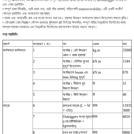
এবং লোড ড্রাইভিং
• সম্পূর্ণ চাকা স্টিয়ারিং, ছোট চাকা বেস, ছোট বাঁক ব্যাসার্ধ, শক্তিশালী maneuverability;
এটি একটি সংকীর্ণ
ক্ষেত্রে ড্রাইভিং এবং অপারেশন প্রযোজ্য
• ক্যাব এবং অপারেটিং রুম এক মধ্যে সংহত করা হয়।
ব্যাপক উদ্ধরণ অপারেশন সামনে উত্তোলন ক্ষমতা বৃদ্ধি।
• নেটওয়ার্ক নোড নিয়ন্ত্রণ কৌশল ব্যবহার বুদ্ধিমান ফল্ট নির্ণয়ের উপলব্ধি, সম্পূর্ণ গাড়ির বৈদ্যুতিক সিস্টেমের জন্য
সমস্যা সমাধান সহজতর এবং বৈদ্যুতিক সিস্টেমের রক্ষণাবেক্ষণ উন্নত করতে পারেন।
পণ্য পরামিতি:
আদর্শ
সংস্করণ।
না।
পদ
একক
মান
কর্মক্ষমতা কর্মক্ষমতা
1
সর্বোচ্চ।
রেট উদ্ধরণ
kg.m
35000 ×
ওজন × কাজ ব্যাসার্ধ
2
সর্বোচ্চ।
মৌলিক বুমের
kN.m
1344
মুহূর্ত উত্তোলন
3
সর্বোচ্চতম boom এর
kN.m
870
max.lifting মুহূর্ত
4
সর্বোচ্চ।
দীর্ঘতম বুম
মি
31
উচ্চতা উদ্ধরণ
5
সর্বোচ্চ।
জিবি উদ্ধরণ
মি
46
উচ্চতা
মাত্রা
6
রূপরেখা মাত্রা (L × W
মিমি
11935 
× এইচ)
3600
7
Outriggers মধ্যে দূরত্ব
মিমি
6810 ×
(লোগোটিউডিনাল ×
ট্রান্সভার্সাল)
8
মুখ্য বুম দৈর্ঘ্য (সম্পূর্ণ
মিমি
9800 ~