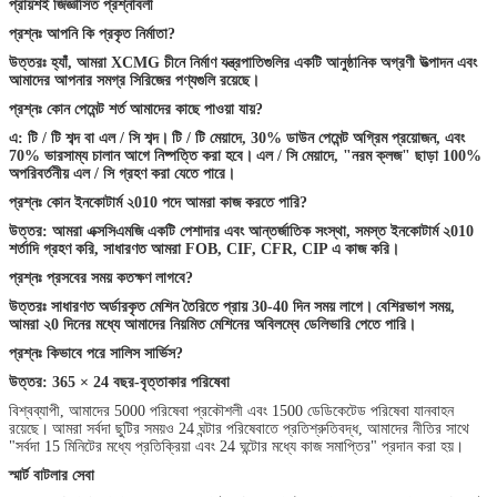
প্রায়শই জিজ্ঞাসিত প্রশ্নাবলী
প্রশ্নঃ আপনি কি প্রকৃত নির্মাতা?
উত্তরঃ হ্যাঁ, আমরা XCMG চীনে নির্মাণ যন্ত্রপাতিগুলির একটি আনুষ্ঠানিক অগ্রণী উত্পাদন এবং
আমাদের আপনার সমগ্র সিরিজের পণ্যগুলি রয়েছে।
প্রশ্নঃ কোন পেমেন্ট শর্ত আমাদের কাছে পাওয়া যায়?
এ: টি / টি শব্দ বা এল / সি শব্দ।
টি / টি মেয়াদে, 30% ডাউন পেমেন্ট অগ্রিম প্রয়োজন, এবং
70% ভারসাম্য চালান আগে নিষ্পত্তি করা হবে।
এল / সি মেয়াদে, "নরম ক্লজ" ছাড়া 100%
অপরিবর্তনীয় এল / সি গ্রহণ করা যেতে পারে।
প্রশ্নঃ কোন ইনকোটার্ম ২010 পদে আমরা কাজ করতে পারি?
উত্তর: আমরা এক্সসিএমজি একটি পেশাদার এবং আন্তর্জাতিক সংস্থা, সমস্ত ইনকোটার্ম ২010
শর্তাদি গ্রহণ করি, সাধারণত আমরা FOB, CIF, CFR, CIP এ কাজ করি।
প্রশ্নঃ প্রসবের সময় কতক্ষণ লাগবে?
উত্তরঃ সাধারণত অর্ডারকৃত মেশিন তৈরিতে প্রায় 30-40 দিন সময় লাগে।
বেশিরভাগ সময়,
আমরা ২0 দিনের মধ্যে আমাদের নিয়মিত মেশিনের অবিলম্বে ডেলিভারি পেতে পারি।
প্রশ্নঃ কিভাবে পরে সালিস সার্ভিস?
উত্তর: 365 × 24 বছর-বৃত্তাকার পরিষেবা
বিশ্বব্যাপী, আমাদের 5000 পরিষেবা প্রকৌশলী এবং 1500 ডেডিকেটেড পরিষেবা যানবাহন
রয়েছে।
আমরা সর্বদা ছুটির সময়ও 24 ঘন্টার পরিষেবাতে প্রতিশ্রুতিবদ্ধ, আমাদের নীতির সাথে
"সর্বদা 15 মিনিটের মধ্যে প্রতিক্রিয়া এবং 24 ঘন্টাের মধ্যে কাজ সমাপ্তির" প্রদান করা হয়।
স্মার্ট বাটলার সেবা