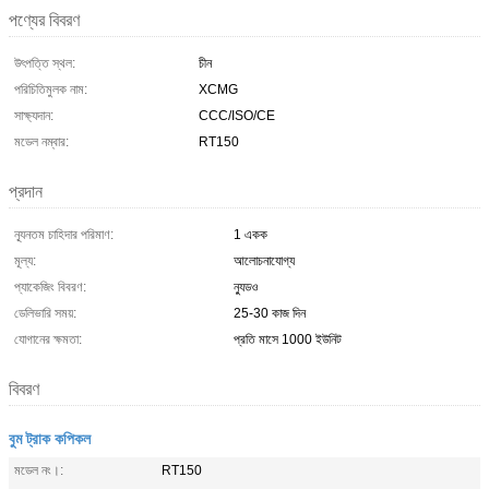
পণ্যের বিবরণ
উৎপত্তি স্থল:
চীন
পরিচিতিমুলক নাম:
XCMG
সাক্ষ্যদান:
CCC/ISO/CE
মডেল নম্বার:
RT150
প্রদান
ন্যূনতম চাহিদার পরিমাণ:
1 একক
মূল্য:
আলোচনাযোগ্য
প্যাকেজিং বিবরণ:
ন্যুডও
ডেলিভারি সময়:
25-30 কাজ দিন
যোগানের ক্ষমতা:
প্রতি মাসে 1000 ইউনিট
বিবরণ
বুম ট্রাক কপিকল
মডেল নং।:
RT150