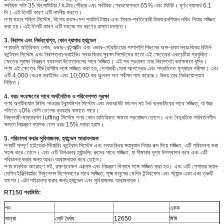
সর্বাধিক গতি 35 কিলোমিটার / ঘণ্টায় পৌঁছায় এবং সর্বাধিক গ্রেডযোগ্যতা 65% এবং মিনিট। ঘূর্ণন ব্যাসার্ধ 6.1
মি। এই তিনটি কারণ এটি নমনীয় করতে।
পণ্য মহান শক্তি সিস্টেম, বিশেষ ক্রস-দেশ প্যাটার্ন টায়ার এবং স্কিড-প্রতিরোধী ডিফারেনশিয়াল লকিং গিয়ার সজ্জিত
করা হয়। এই তিনটি কারণ এটি সহজে সব ধরণের রাস্তা চালাতে।
3. নিরাপদ এবং নির্ভরযোগ্য, কোন ব্যাপার হ্যান্ডেল
পণ্যগুলি অতিরিক্ত লোড, ওভার-রেট্র্যাক্টিং এবং ওভার-স্ট্রেচিংয়ের পাশাপাশি পিছনের অক্ষ-চাকা স্বয়ংক্রিয় রিটার্ন-
কন্ট্রোল সিস্টেম এবং নিরাপত্তা-ড্রাইভিং স্বয়ংক্রিয় সুরক্ষা সিস্টেমের মতো এই ক্ষেত্রের একচেটিয়া প্রযুক্তি
ক্ষেত্রে সুরক্ষা নিয়ন্ত্রণ ব্যবস্থা উত্তোলনের সাথে সজ্জিত। এই সব প্রধানত তার নিরাপত্তা কর্মক্ষমতা বৃদ্ধি।
পণ্য এই ক্ষেত্রে শীর্ষ বৈশিষ্ট্য সঙ্গে সজ্জিত করা হয়, পেশাদারী মেলা আপগ্রেড এবং পদ্ধতিগত মূল্যায়ন পরীক্ষা। এবং
এটি 4,000 কেএম ড্রাইভিং এবং 10,000 বার ঝুলন্ত মত পরীক্ষা পাস করেছে। উভয় তার নির্ভরযোগ্যতা
নিশ্চিত।
4. খরচ সংরক্ষণের সাথে অর্থনৈতিক ও পরিবেশগত সুরক্ষা
পণ্য অপটিক্যাল মিলিং পাওয়ার ট্রান্সমিশন সিস্টেম এবং লকআউট ফাংশন সহ টর্ক কনভার্টারের সাথে সজ্জিত, যা উচ্চ
গতিতে ২0% বেশি তেলের ব্যবহার কমাতে পারে।
নিম্নগামী-মাধ্যাকর্ষণ luffing সিস্টেম পণ্য কোন অতিরিক্ত ক্ষমতা প্রয়োজন তোলে। এবং বৈদ্যুতিক পরিবর্তনশীল
ক্ষমতা নিয়ন্ত্রণ ব্যাপক তেল খরচ 15% দ্বারা হ্রাস।
5. পরিচালনা করার সুবিধাজনক, হ্যান্ডেল আরামদায়ক
পণ্যটি সম্পূর্ণ হাইড্রো-স্টিয়ারিং কন্ট্রোল সিস্টেম এবং স্বয়ংক্রিয় ম্যানুয়াল গিয়ার বক্স দিয়ে সজ্জিত, এটি পরিচালনা করা
সহজ করে তোলে। এবং এটি টার্নওভার হ্যান্ডলিং রুমের সাথে সজ্জিত, যা সীমানার দৃশ্য উপস্থাপন করে এবং এটি
পরিচালনা করার জন্য আরও আরামদায়ক করে তোলে।
পণ্য মানবিক আরোহণ মই, রক্ষণাবেক্ষণ এক্সেস এবং নিয়ন্ত্রণ বিন্যাস সঙ্গে সজ্জিত করা হয়। এবং এটি পেশাদার ম্যান-
মেশিন ইঞ্জিনিয়ারিং সিমুলেশন বিশ্লেষণের সাথে সজ্জিত; সূক্ষ্ম মানুষের মেশিন ইন্টারফেস এবং স্ট্যান্ড একা একা ত্রুটি
ফাংশন। এটা পরিচালনা করার জন্য হ্যান্ডেল এবং সুবিধাজনক আরামদায়ক।
RT150 পরামিতি:
পদ
একক
মাত্রা
মোট দৈর্ঘ্য
12650
মিমি