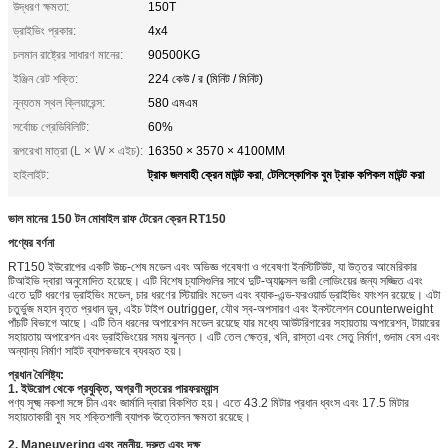
উদ্ধরণ ক্ষমতা:
150T
ড্রাইভিং প্রকার:
4x4
চলমান রাষ্ট্রের সাধারণ মানের:
90500KG
ইঞ্জিন রেট শক্তি:
224 কেউ / র (মিনিট / মিনিট)
নূন্যতম স্থল ক্লিয়ারেন্স:
580 এমএম
সর্বোচ্চ গ্রেডিবিলিটি:
60%
রূপরেখা মাত্রা (L × W × এইচ):
16350 × 3570 × 4100MM
ট্রাক জলবাহী ক্রেন মাউন্ট করা
টেলিস্কোপিক বুম ট্রাক কপিকল মাউন্ট করা
হাইলাইট:
,
ভাল মানের 150 টন মোবাইল রাফ টেরেন ক্রেন RT150
পণ্যের বর্ণনা
RT150 ইউরোপের একটি উচ্চ-শেষ মডেল এবং অভিজ্ঞ গবেষণা ও গবেষণা ইনস্টিটিউট, যা উত্তর আমেরিকার
টিআইভি দ্বারা অনুমোদিত হয়েছে। এটি বিশেষ চ্যাসিগুলির সাথে দুটি-অ্যাক্সেল ভারী লোডিংয়ের জন্য সজ্জিত এবং
এতে দুটি ধরণের ড্রাইভিং মডেল, চার ধরণের স্টিয়ারিং মডেল এবং ব্যাক-এন্ড-ফরওয়ার্ড ড্রাইভিং ফাংশন রয়েছে। এটা
চতুর্ভুজ মহান বৃত্ত প্রধান ডুব, এইচ টাইপ outrigger, যৌথ স্ব-অপসারণ এবং ইনস্টলেশন counterweight
পাঁচটি বিভাগে আছে। এটি তিন ধরনের অপারেশন মডেল রয়েছে যার মধ্যে আউটরিগারের সহায়তায় অপারেশন, টায়ারের
সহায়তায় অপারেশন এবং ড্রাইভিংয়ের সময় ঝুলন্ত। এটি তেল ক্ষেত্র, খনি, রাস্তা এবং সেতু নির্মাণ, গুদাম বেস এবং
অন্যান্য নির্মাণ সাইট ব্যাপকভাবে ব্যবহৃত হয়।
প্রধান বৈশিষ্ট্য:
1. ইউরোপ থেকে প্রযুক্তি, অগ্রণী স্তরের পারফরম্যান্স
পণ্য সূক্ষ্ম নকশা সঙ্গে চীন এবং জার্মানি দ্বারা বিকশিত হয়। এতে 43.2 মিটার প্রধান ধ্বংস এবং 17.5 মিটার
সহায়তাকারী বুম সহ শক্তিশালী ব্যাপক উত্তোলন ক্ষমতা রয়েছে।
2. Maneuvering এবং নমনীয়, দ্রুত এবং দক্ষ