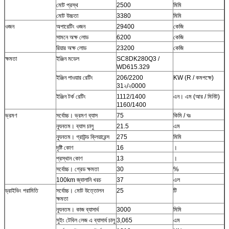
মোট প্রস্থ
2500
মিমি
মোট উচ্চতা
3380
মিমি
ওজন
অপারেটিং ওজন
29400
কেজি
সামনে অক্ষ লোড
6200
কেজি
রিয়ার অক্ষ লোড
23200
কেজি
ক্ষমতা
ইঞ্জিন মডেল
SC8DK280Q3 /
WD615.329
ইঞ্জিন পাওয়ার রেটিং
206/2200
KW (R / কমপক্ষে)
31২/২0000
ইঞ্জিন টর্ক রেটিং
1112/1400
এন। এম (আর / মিনিট)
1160/1400
ভ্রমণ
সর্বোচ্চ। ভ্রমণ ব্যাস
75
কিমি / ঘঃ
ন্যূনতম। ব্যাস চালু
21.5
এম
ন্যূনতম। গ্রাউন্ড ক্লিয়ারেন্স
275
মিমি
দৃষ্টি কোণ
16
।
প্রস্থান কোণ
13
।
সর্বোচ্চ। গ্রেড ক্ষমতা
30
%
100km জ্বালানি খরচ
37
এল
ড্রাইভিং পরামিতি
সর্বোচ্চ। মোট উত্তোলন
25
টি
ক্ষমতা
ন্যূনতম। কাজ ব্যাসার্ধ
3000
মিমি
সুইং টেবিল লেজ এ ব্যাসার্ধ চালু
3,065
এম