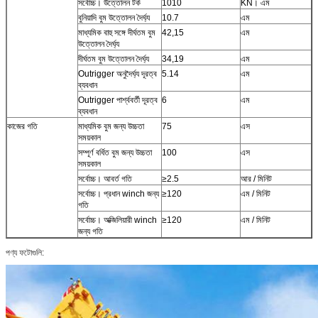
সর্বোচ্চ। উত্তোলন টর্ক
1010
KN। এম
বুনিয়াদি বুম উত্তোলন দৈর্ঘ্য
10.7
এম
মাধ্যমিক বাহু সঙ্গে দীর্ঘতম বুম
42,15
এম
উত্তোলন দৈর্ঘ্য
দীর্ঘতম বুম উত্তোলন দৈর্ঘ্য
34,19
এম
Outrigger অনুদৈর্ঘ্য দূরত্ব
5.14
এম
ব্যবধান
Outrigger পার্শ্ববর্তী দূরত্ব
6
এম
ব্যবধান
কাজের গতি
মাধ্যমিক বুম জন্য উচ্চতা
75
এস
সময়কাল
সম্পূর্ণ বর্ধিত বুম জন্য উচ্চতা
100
এস
সময়কাল
সর্বোচ্চ। আবর্ত গতি
≥2.5
আর / মিনিট
সর্বোচ্চ। প্রধান winch জন্য
≥120
এম / মিনিট
গতি
সর্বোচ্চ। অক্জিলিয়ারী winch
≥120
এম / মিনিট
জন্য গতি
পণ্য ফটোগুলি: