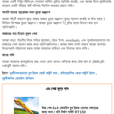
আমরা একটি নিখুঁত জিপিএস গ্লোবাল সার্ভিস সেন্টার প্রতিষ্ঠা করেছি, এবং আমরা থিংস প্ল্যাটফর্মের
মাধ্যমে একটি সক্রিয় স্মার্ট বাটলার সিস্টেম সরবরাহ করতে পারি।
আপনি তাদের প্রয়োজন যখন খুচরা যন্ত্রাংশ
আমরা পাঁচটি মহাদেশ জুড়ে হাজার হাজার খুচরা যন্ত্রাংশ কেন্দ্র স্থাপন করেছি যা স্টক প্রায় 1
বিলিয়ন বিশেষজ্ঞ খুচরা যন্ত্রাংশ।
আমরা খুচরা যন্ত্রাংশ 72 ঘন্টার মধ্যে বিতরণ করা হবে
প্রতিশ্রুতি।
বাজারের পরে চিন্তা-মুক্ত সেবা
আমরা ভাড়া, দ্বিতীয় দিকে গাড়ির মূল্যায়ন, ট্রেড ইনস, overhauls, এবং পুনর্ব্যবহারযোগ্য সহ
বাজারের সেবা প্রদান করার জন্য প্রতিশ্রুতিবদ্ধ।
আমরা সর্বদা যতটা সম্ভব আমরা আপনার
উদ্বেগগুলি পরিচালনা করার লক্ষ্যে আমাদের দায়িত্ব এবং মিশনের সাথে থাকি।
মানের পাটা
আমরা আমাদের ক্লায়েন্টদের কাছ থেকে কেনা কোনও মেশিনের জন্য চৌদ্দ মাস বা 2000-ঘন্টা
ওয়ারেন্টি প্রদান করি।
দূরবীনসংক্রান্ত বুম ট্রাক ক্রেট মাউন্ট করা
হাইড্রোলিক ক্রেন মাউন্ট ট্রাক
ট্যাগ:
,
,
দূরবীক্ষণিক মোবাইল কপিকল
এর সেরা মূল্য পান
উচ্চ শেষ 4x4 মোবাইল বুম ট্রাক তেলের ক্ষেত্রের
জন্য খনন / খনি নির্মাণ সাইট RT150