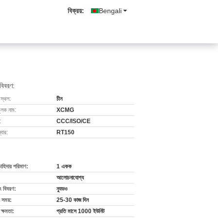
বিক্রয়:
Bengali
 বিবরণ:
 স্থল:
চীন
ুলক নাম:
XCMG
:
CCC/ISO/CE
বার:
RT150
চাহিদার পরিমাণ:
1 একক
আলোচনাযোগ্য
ং বিবরণ:
ন্যুডও
 সময়:
25-30 কাজ দিন
ক্ষমতা:
প্রতি মাসে 1000 ইউনিট