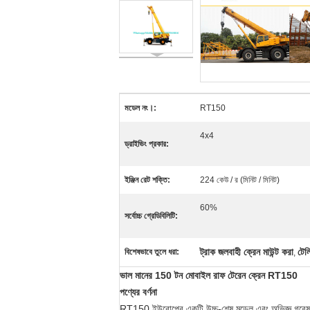
মডেল নং।:
RT150
4x4
ড্রাইভিং প্রকার:
ইঞ্জিন রেট শক্তি:
224 কেউ / র (মিনিট / মিনিট)
60%
সর্বোচ্চ গ্রেডিবিলিটি:
ট্রাক জলবাহী ক্রেন মাউন্ট করা
টেল
বিশেষভাবে তুলে ধরা:
,
ভাল মানের 150 টন মোবাইল রাফ টেরেন ক্রেন RT150
পণ্যের বর্ণনা
RT150 ইউরোপের একটি উচ্চ-শেষ মডেল এবং অভিজ্ঞ গবেষণা ও 