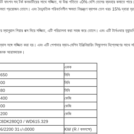
আউট ফাংশন সহ টর্ক কনভার্টারের সাথে সজ্জিত, যা উচ্চ গতিতে ২0% বেশি তেলের ব্যবহার কমাতে পারে
্ষমতা প্রয়োজন তোলে। এবং বৈদ্যুতিক পরিবর্তনশীল ক্ষমতা নিয়ন্ত্রণ ব্যাপক তেল খরচ 15% দ্বারা হ্
়ংক্রিয় ম্যানুয়াল গিয়ার বক্স দিয়ে সজ্জিত, এটি পরিচালনা করা সহজ করে তোলে। এবং এটি টার্নওভার হ্যা
্যাস সঙ্গে সজ্জিত করা হয়। এবং এটি পেশাদার ম্যান-মেশিন ইঞ্জিনিয়ারিং সিমুলেশন বিশ্লেষণের সাথে সজ্জি
িধাজনক আরামদায়ক।
একক
2650
মিমি
500
মিমি
380
মিমি
9400
কেজি
200
কেজি
3200
কেজি
C8DK280Q3 / WD615.329
6/2200 31২/২0000
KW (R / কমপক্ষে)