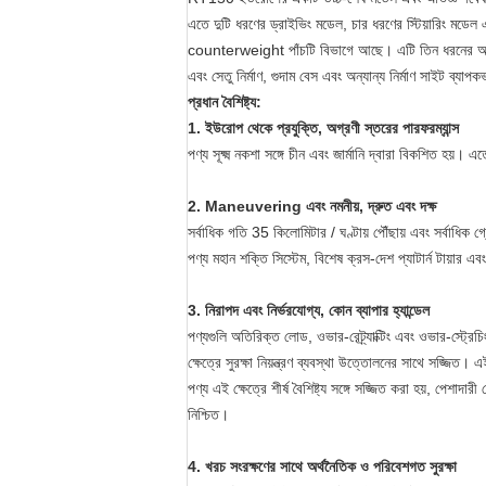
এতে দুটি ধরণের ড্রাইভিং মডেল, চার ধরণের স্টিয়ারিং মডেল
counterweight পাঁচটি বিভাগে আছে। এটি তিন ধরনের অপারেশ
এবং সেতু নির্মাণ, গুদাম বেস এবং অন্যান্য নির্মাণ সাইট ব্যাপক
প্রধান বৈশিষ্ট্য:
1. ইউরোপ থেকে প্রযুক্তি, অগ্রণী স্তরের পারফরম্যান্স
পণ্য সূক্ষ্ম নকশা সঙ্গে চীন এবং জার্মানি দ্বারা বিকশিত হয
2. Maneuvering এবং নমনীয়, দ্রুত এবং দক্ষ
সর্বাধিক গতি 35 কিলোমিটার / ঘণ্টায় পৌঁছায় এবং সর্বাধিক
পণ্য মহান শক্তি সিস্টেম, বিশেষ ক্রস-দেশ প্যাটার্ন টায়ার
3. নিরাপদ এবং নির্ভরযোগ্য, কোন ব্যাপার হ্যান্ডেল
পণ্যগুলি অতিরিক্ত লোড, ওভার-রেট্র্যাক্টিং এবং ওভার-স্ট্রেচিংয
ক্ষেত্রে সুরক্ষা নিয়ন্ত্রণ ব্যবস্থা উত্তোলনের সাথে সজ্জিত। 
পণ্য এই ক্ষেত্রে শীর্ষ বৈশিষ্ট্য সঙ্গে সজ্জিত করা হয়, প
নিশ্চিত।
4. খরচ সংরক্ষণের সাথে অর্থনৈতিক ও পরিবেশগত সুরক্ষা