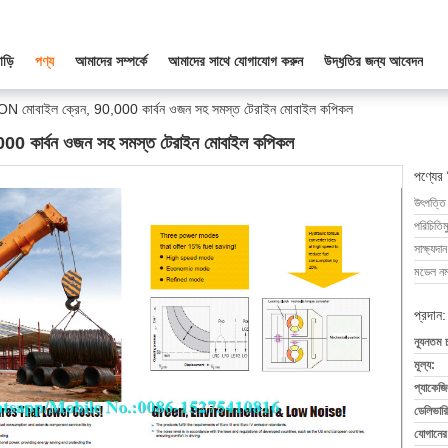
াড়ি
পণ্য
আমাদের সম্পর্কে
আমাদের সাথে যোগাযোগ করুন
উদ্ধৃতির জন্য আবেদন
োবাইল ক্রেন, 90,000 কার্বন ওজন সহ সমস্ত টেরাইন মোবাইল কপিকল
 কার্বন ওজন সহ সমস্ত টেরাইন মোবাইল কপিকল
পণ্যের
উৎপত্তি
পরিচিতিম
সাক্ষ্যদান
মডেল নম্
প্রদান:
ন্যূনতম 
মূল্য:
প্যাকেজি
ডেলিভারি
যোগানের 