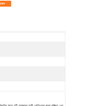
াযোগ
ির সাথে দুটি-অ্যাক্সেল ভারী লোডিংয়ের জন্য সজ্জিত এবং