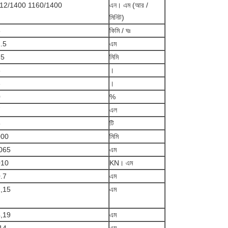
12/1400 1160/1400
এন। এম (আর /
মিনিট)
5
কিমি / ঘঃ
.5
এম
75
মিমি
6
।
3
।
0
%
7
এল
5
টি
000
মিমি
065
এম
010
KN। এম
.7
এম
,15
এম
,19
এম