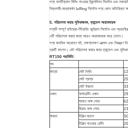
পণ্য অপটিক্যাল মিলিং পাওয়ার ট্রান্সমিশন সিস্টেম এবং লক
নিম্নগামী-মাধ্যাকর্ষণ luffing সিস্টেম পণ্য কোন অতিরিক্ত ক
5. পরিচালনা করার সুবিধাজনক, হ্যান্ডেল আরামদায়ক
পণ্যটি সম্পূর্ণ হাইড্রো-স্টিয়ারিং কন্ট্রোল সিস্টেম এবং স্বয
এটি পরিচালনা করার জন্য আরও আরামদায়ক করে তোলে।
পণ্য মানবিক আরোহণ মই, রক্ষণাবেক্ষণ এক্সেস এবং নিয়ন্ত্রণ বিন
ত্রুটি ফাংশন। এটা পরিচালনা করার জন্য হ্যান্ডেল এবং সুব
RT150 পরামিতি:
পদ
মাত্রা
মোট দৈর্ঘ্য
1
মোট প্রস্থ
2
মোট উচ্চতা
3
ওজন
অপারেটিং ওজন
2
সামনে অক্ষ লোড
6
রিয়ার অক্ষ লোড
2
ক্ষমতা
ইঞ্জিন মডেল
S
ইঞ্জিন পাওয়ার রেটিং
20