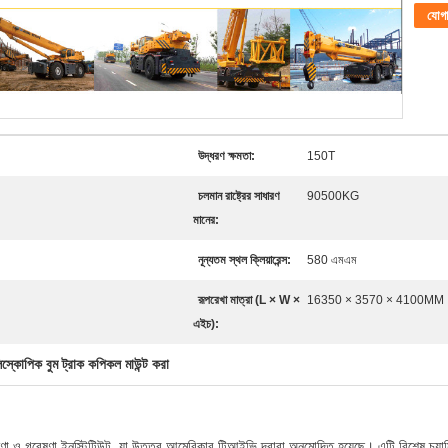
যোগ
উদ্ধরণ ক্ষমতা:
150T
চলমান রাষ্ট্রের সাধারণ
90500KG
মানের:
নূন্যতম স্থল ক্লিয়ারেন্স:
580 এমএম
রূপরেখা মাত্রা (L × W ×
16350 × 3570 × 4100MM
এইচ):
িস্কোপিক বুম ট্রাক কপিকল মাউন্ট করা
গবেষণা ইনস্টিটিউট, যা উত্তর আমেরিকার টিআইভি দ্বারা অনুমোদিত হয়েছে। এটি বিশেষ চ্যাসিগুল