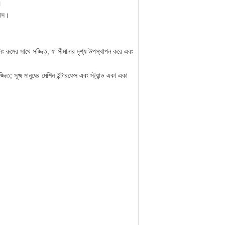
।
রাস।
ন্ডলিং রুমের সাথে সজ্জিত, যা সীমানার দৃশ্য উপস্থাপন করে এবং
ত; সূক্ষ্ম মানুষের মেশিন ইন্টারফেস এবং স্ট্যান্ড একা একা