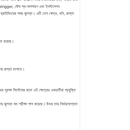
ইপ outrigger, যৌথ স্ব-অপসারণ এবং ইনস্টলেশন
াইভিংয়ের সময় ঝুলন্ত। এটি তেল ক্ষেত্র, খনি, রাস্তা
মতা রয়েছে।
ণের রাস্তা চালাতে।
রিয় সুরক্ষা সিস্টেমের মতো এই ক্ষেত্রের একচেটিয়া প্রযুক্তি
বার ঝুলন্ত মত পরীক্ষা পাস করেছে। উভয় তার নির্ভরযোগ্যতা