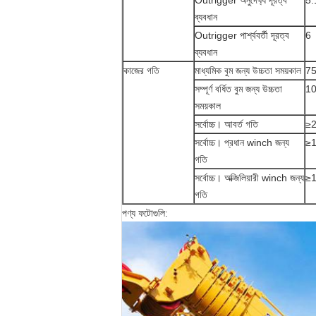
Outrigger অনুদৈর্ঘ্য দূরত্ব
5.
ব্যবধান
Outrigger পার্শ্ববর্তী দূরত্ব
6
ব্যবধান
কাজের গতি
মাধ্যমিক বুম জন্য উচ্চতা সময়কাল
7
সম্পূর্ণ বর্ধিত বুম জন্য উচ্চতা
1
সময়কাল
সর্বোচ্চ। আবর্ত গতি
≥2
সর্বোচ্চ। প্রধান winch জন্য
≥
গতি
সর্বোচ্চ। অক্জিলিয়ারী winch জন্য
≥
গতি
পণ্য ফটোগুলি: