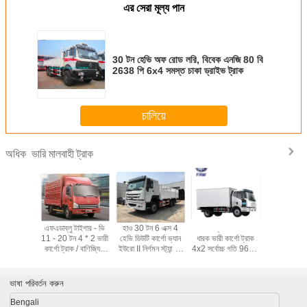
এর সেরা মূল্য পান
30 টন হেভি অফ রোড লরি, বিবেক এনজি 80 বি
2638 পি 6x4 সমস্ত চাকা ড্রাইভ ট্রাক
চালিয়ে
ভারি মালবাহী ট্রাক
অধিক
ে হালকা ট্রাক
এফএডাব্লু টাইগার - ভি
হাও 30 টন 6 এক্স 4
ডিজেল জ্বালানীর ধরণের
সিনোট্রুক হাও
যাপাসিটি লাল
11 - 20 টন 4 * 2 ভারী
হেভি ডিউটি ​​কার্গো ভ্যান
ধারক ভারী কার্গো ট্রাক
ভারী কার্গো ট্
উচ্চ সুরক্ষা
কার্গো ট্রাক / বাণিজ্যিক
ইউরো II নির্গমন স্ট্যান্ডার্ড
4x2 সর্বোচ্চ গতি 96km
নির্গমন স্ট্যান্
ডেলিভারি যানবাহন
371hp
/ এইচ
টন
ভাষা পরিবর্তন করুন
Bengali