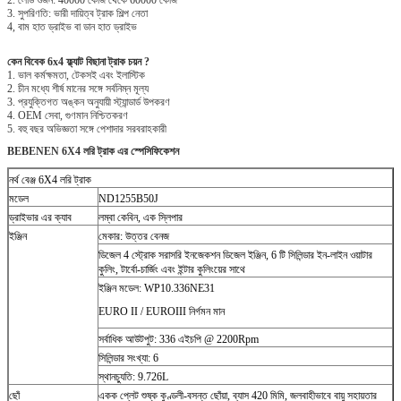
3. সুপরিণতি: ভারী দায়িত্ব ট্রাক শিল্প নেতা
4, বাম হাত ড্রাইভ বা ডান হাত ড্রাইভ
কেন বিবেক 6x4 ফ্ল্যাট বিছানা ট্রাক চয়ন
?
1. ভাল কর্মক্ষমতা, টেকসই এবং ইলাস্টিক
2. চীন মধ্যে শীর্ষ মানের সঙ্গে সর্বনিম্ন মূল্য
3. প্রযুক্তিগত অঙ্কন অনুযায়ী স্ট্যান্ডার্ড উপকরণ
4. OEM সেবা, গুণমান নিশ্চিতকরণ
5. বহু বছর অভিজ্ঞতা সঙ্গে পেশাদার সরবরাহকারী
BEBENEN 6X4 লরি ট্রাক এর স্পেসিফিকেশন
নর্থ বেঞ্জ 6X4 লরি ট্রাক
মডেল
ND1255B50J
ড্রাইভার এর ক্যাব
লম্বা কেবিন, এক স্লিপার
ইঞ্জিন
মেকার: উত্তর বেনজ
ডিজেল 4 স্ট্রোক সরাসরি ইনজেকশন ডিজেল ইঞ্জিন, 6 টি সিলিন্ডার ইন-লাইন ওয়াটার
কুলিং, টার্বো-চার্জিং এবং ইন্টার কুলিংয়ের সাথে
ইঞ্জিন মডেল: WP10.336NE31
EURO II / EUROIII নির্গমন মান
সর্বাধিক আউটপুট: 336 এইচপি @ 2200Rpm
সিলিন্ডার সংখ্যা: 6
স্থানচ্যুতি: 9.726L
ছোঁ
একক প্লেট শুষ্ক কুণ্ডলী-বসন্ত ছোঁয়া, ব্যাস 420 মিমি, জলবাহীভাবে বায়ু সহায়তার