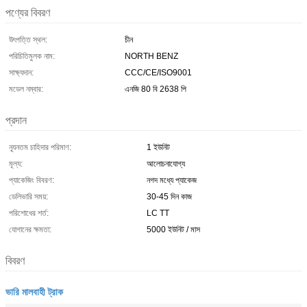
পণ্যের বিবরণ
উৎপত্তি স্থল:
চীন
পরিচিতিমুলক নাম:
NORTH BENZ
সাক্ষ্যদান:
CCC/CE/ISO9001
মডেল নম্বার:
এনজি 80 বি 2638 পি
প্রদান
ন্যূনতম চাহিদার পরিমাণ:
1 ইউনিট
মূল্য:
আলোচনাযোগ্য
প্যাকেজিং বিবরণ:
নগদ মধ্যে প্যাকেজ
ডেলিভারি সময়:
30-45 দিন কাজ
পরিশোধের শর্ত:
LC TT
যোগানের ক্ষমতা:
5000 ইউনিট / মাস
বিবরণ
ভারি মালবাহী ট্রাক