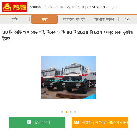
Shandong Global Heavy Truck Import&Export Co.,Ltd
বাড়ি
পণ্য
আমাদের সম্পর্কে
কারখানা ভ্রমণ
>>
30 টন হেভি অফ রোড লরি, বিবেক এনজি 80 বি 2638 পি 6x4 সমস্ত চাকা ড্রাইভ
ট্রাক
ভালো দাম
আমাদের সাথে যোগাযোগ করুন