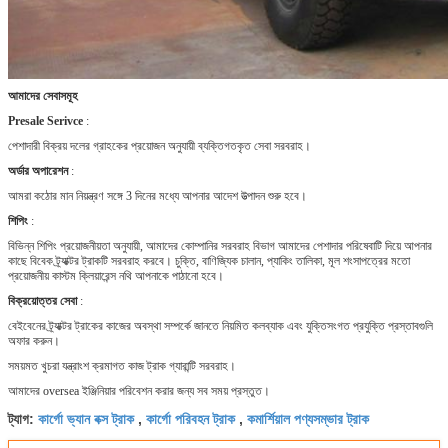
আমাদের সেবাসমূহ
Presale Serivce
:
পেশাদারী বিক্রয় দলের গ্রাহকের প্রয়োজন অনুযায়ী ব্যক্তিগতকৃত সেবা সরবরাহ।
অর্ডার অপারেশন
:
আমরা কঠোর মান নিয়ন্ত্রণ সঙ্গে 3 দিনের মধ্যে আপনার আদেশ উত্পাদন শুরু হবে।
শিপিং
:
বিভিন্ন শিপিং প্রয়োজনীয়তা অনুযায়ী, আমাদের কোম্পানির সরবরাহ বিভাগ আমাদের পেশাদার পরিষেবাটি দিয়ে আপনার
কাছে বিবেক ট্র্যাক্টর ট্রাকটি সরবরাহ করবে।
চুক্তি, বাণিজ্যিক চালান, প্যাকিং তালিকা, মূল শংসাপত্রের মতো
প্রয়োজনীয় কাস্টম ক্লিয়ারেন্স নথি আপনাকে পাঠানো হবে।
বিক্রয়োত্তর সেবা
:
বেইবেনের ট্র্যাক্টর ট্রাকের কাজের অবস্থা সম্পর্কে জানতে নিয়মিত কলব্যাক এবং যুক্তিসংগত প্রযুক্তি প্রস্তাবগুলি
অফার করুন।
সময়মত খুচরা যন্ত্রাংশ ক্রমাগত কাজ ট্রাক গ্যারান্টি সরবরাহ।
আমাদের oversea ইঞ্জিনিয়ার পরিবেশন করার জন্য সব সময় প্রস্তুত।
কার্গো ভ্যান বক্স ট্রাক
কার্গো পরিবহন ট্রাক
কমার্শিয়াল পণ্যসম্ভার ট্রাক
ট্যাগ:
,
,