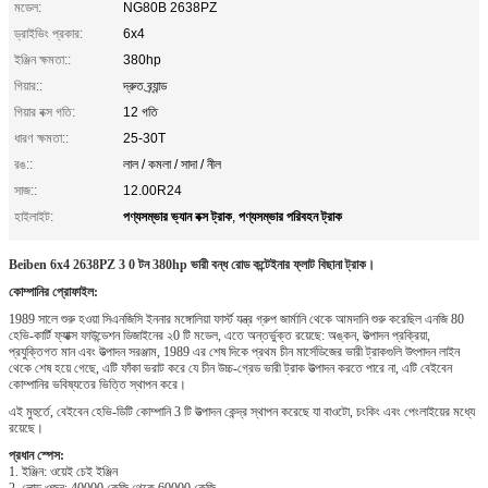
মডেল:
NG80B 2638PZ
ড্রাইভিং প্রকার:
6x4
ইঞ্জিন ক্ষমতা::
380hp
গিয়ার::
দ্রুত ব্র্যান্ড
গিয়ার বক্স গতি:
12 গতি
ধারণ ক্ষমতা::
25-30T
রঙ::
লাল / কমলা / সাদা / নীল
সাজ::
12.00R24
পণ্যসম্ভার ভ্যান বক্স ট্রাক
পণ্যসম্ভার পরিবহন ট্রাক
হাইলাইট:
,
Beiben 6x4 2638PZ
3 0
টন
380hp
ভারী বন্ধ
রোড
কন্টেইনার ফ্লাট বিছানা ট্রাক।
কোম্পানির প্রোফাইল:
1989 সালে শুরু হওয়া সিএনজিসি ইননার মঙ্গোলিয়া ফার্স্ট যন্ত্র গ্রুপ জার্মানি থেকে আমদানি শুরু করেছিল এনজি 80
হেভি-কার্টি ফ্যাক্স ফাউন্ডেশন ডিজাইনের ২0 টি মডেল, এতে অন্তর্ভুক্ত রয়েছে: অঙ্কন, উত্পাদন প্রক্রিয়া,
প্রযুক্তিগত মান এবং উত্পাদন সরঞ্জাম, 1989 এর শেষ দিকে প্রথম চীন মার্সেডিজের ভারী ট্রাকগুলি উৎপাদন লাইন
থেকে শেষ হয়ে গেছে, এটি ফাঁকা ভরাট করে যে চীন উচ্চ-গ্রেড ভারী ট্রাক উত্পাদন করতে পারে না, এটি বেইবেন
কোম্পানির ভবিষ্যতের ভিত্তি স্থাপন করে।
এই মুহুর্তে, বেইবেন হেভি-ডিটি কোম্পানি 3 টি উত্পাদন কেন্দ্র স্থাপন করেছে যা বাওটো, চংকিং এবং পেংলাইয়ের মধ্যে
রয়েছে।
প্রধান স্পেস:
1. ইঞ্জিন: ওয়েই চেই ইঞ্জিন
2. লোড ওজন: 40000 কেজি থেকে 60000 কেজি