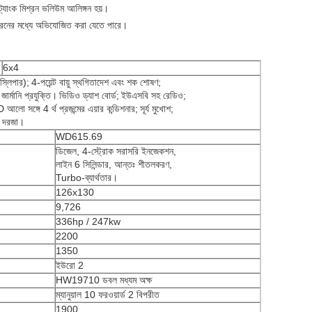
ট্যাংক মিশ্রন ভলিউম আলিঙ্গন হয়।
 সব ধরনের মধ্যে অভিযোজিত করা যেতে পারে।
6x4
স্লিপার);
4-পয়েন্ট বায়ু স্থগিতাদেশ এবং শক শোষণ;
জার্মানি প্রযুক্তি।
ভিডিও ড্যাশ বোর্ড;
ইউএসবি সহ রেডিও;
আলো সঙ্গে 4 র্থ প্রজন্মের এয়ার কন্ডিশনার;
সূর্য মুখোশ;
 / দরজা।
WD615.69
ডিজেল, 4-স্ট্রোক সরাসরি ইনজেকশন,
লাইন 6 সিলিন্ডার, আন্তঃ শীতলকরণ,
Turbo-ব্যার্থতার।
126x130
9,726
336hp / 247kw
2200
1350
ইউরো 2
HW19710 ডবল মধ্যম অক্ষ
ম্যানুয়াল 10 ফরওয়ার্ড 2 বিপরীত
1900