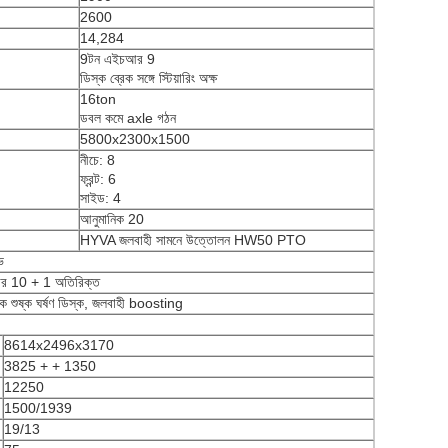
2600
14,284
9টন এইচআর 9
ডিস্ক ব্রেক সঙ্গে স্টিয়ারিং অক্ষ
16ton
ডবল কমে axle গঠন
5800x2300x1500
নীচে: 8
ফ্রন্ট: 6
সাইড: 4
আনুমানিক 20
HYVA জলবাহী সামনে উত্তোলন HW50 PTO
ভ
ার 10 + 1 অতিরিক্ত
কক শুষ্ক ঘর্ষণ ডিস্ক, জলবাহী boosting
8614x2496x3170
3825 + + 1350
12250
1500/1939
19/13