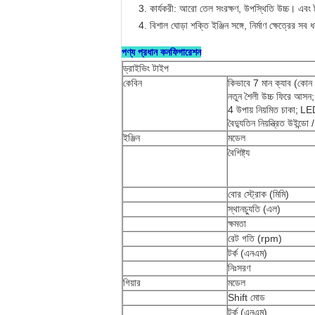
কার্যকরী: আরো তেল সংরক্ষণ, উপস্থিতি উচ্চ।
এবং 
বিশাল ঘোড়া শক্তি ইঞ্জিন সঙ্গে, নির্মাণ ক্ষেত্রের
পণ্য প্রধান কনফিগারেশন
ড্রাইভিং টাইপ
কেবিন
কিভাবে 7 মান ক্যাব (কোন 
নতুন শৈলী উচ্চ ফিরে আসন;
4 উপায় নিয়মিত চাকা;
LED 
বৈদ্যুতিন নিয়ন্ত্রিত উইন্ডো
ইঞ্জিন
মডেল
বৈশিষ্ট্য
বোর স্ট্রোক (মিমি)
স্থানচ্যুতি (এল)
ক্ষমতা
রেট গতি (rpm)
টর্ক (এনএম)
নিঃসরণ
গিয়ার
মডেল
Shift মোড
টর্ক (এনএম)