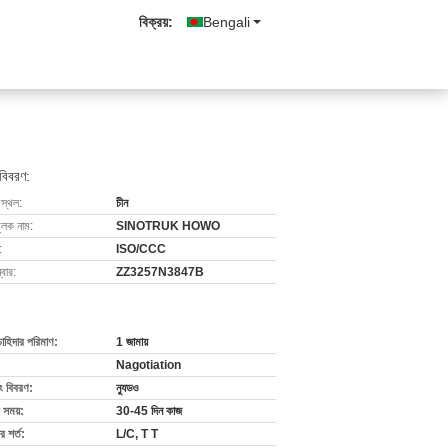
বিক্রয়:
Bengali
 বিবরণ:
 স্থল:
চীন
ুলক নাম:
SINOTRUK HOWO
:
ISO/CCC
বার:
ZZ3257N3847B
চাহিদার পরিমাণ:
1 জামায়
Nagotiation
ং বিবরণ:
ন্যুডও
 সময়:
30-45 দিন কাজ
 শর্ত:
L/C, T T