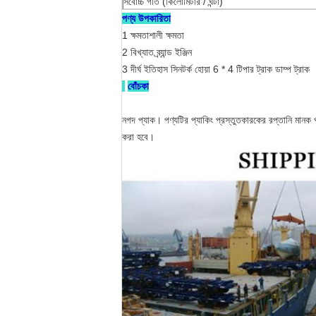
সর্বোচ্চ গতি (কিলোমিটার / ঘন্টা)
পণ্য উপকারিতা
1 ক্ষমতাশালী ক্ষমতা
2 বিখ্যাত ব্র্যান্ড ইঞ্জিন
3 দীর্ঘ ইতিহাস সিনটর্ক হোয়া 6 * 4 টিপার ট্রাক ডাম্প ট্রাক
বোঁচকা
নগদ প্যাক। পণ্যটির প্যাকিং প্রস্তুতকারকের রপ্তানি মানক প
করা হবে।