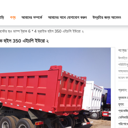
াড়ি
পণ্য
আমাদের সম্পর্কে
আমাদের সাথে যোগাযোগ করুন
উদ্ধৃতির জন্য আবেদন
 সিনেটর হুও ডাম্প ট্রাক 6 * 4 ড্রাইভ হুইল 350 এইচপি ইউরো ২
ড্রাইভ হুইল 350 এইচপি ইউরো ২
পণ্যের
উৎপত্তি
পরিচিতিম
সাক্ষ্যদান
মডেল নম্
প্রদান:
ন্যূনতম 
মূল্য:
প্যাকেজি
ডেলিভারি
পরিশোধের