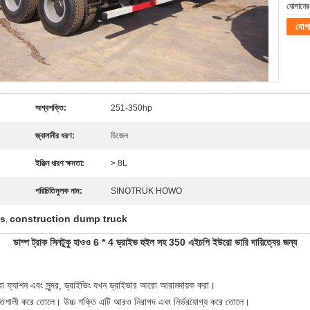
যোগানের 
যোগ
অশ্বশক্তি:
251-350hp
জ্বালানীর ধরণ:
ডিজেল
ইঞ্জিন ধারণ ক্ষমতা:
> 8L
পরিচিতিমুলক নাম:
SINOTRUK HOWO
ks
construction dump truck
,
ডাম্প ট্রাক সিনটুকু হাওও 6 * 4 ড্রাইভ হুইল সহ 350 এইচপি ইউরো ভারি দায়িত্বের জন্য
 ফ্যাশন এবং সুন্দর, ড্রাইভিং যখন ড্রাইভার আরো আরামদায়ক করা।
্তিশালী করে তোলে।
উচ্চ শক্তি এটি আরও নিরাপদ এবং নির্ভরযোগ্য করে তোলে।