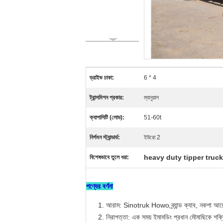
ড্রাইভ চাকা:
6 * 4
ট্রান্সমিশন প্রকার:
ম্যানুয়াল
ক্যাপাসিটি (লোড):
51-60t
নির্গমন স্ট্যান্ডার্ড:
ইউরো 2
heavy duty tipper truc
বিশেষভাবে তুলে ধরা:
পণ্যের বর্ণনা
আরাম: Sinotruk Howo ব্র্যান্ড ক্যাব, নকশা আরো
নিরাপত্তা: এক সময় ইমামডিং প্রধান মৌমাছিকে শক