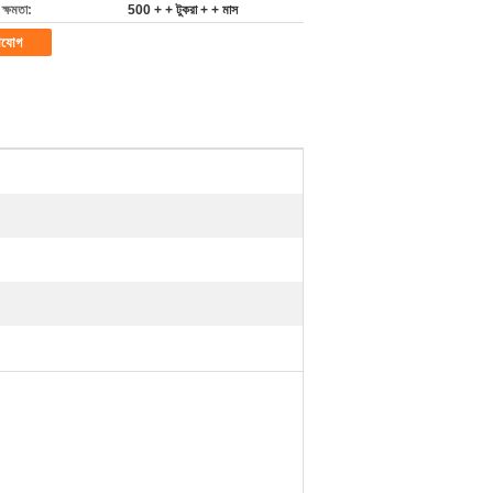
ক্ষমতা:
500 + + টুকরা + + মাস
াযোগ