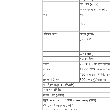
রেট গতি (rpm)
প্রথম স্থানান্তর অনুপাত
অক্ষ
সদর
পিছন
শরীরের ডাম্প
মাত্রা (মিমি)
বেধ (মিমি)
ঘনত্ব (m³)
উদ্ধরণ সিস্টেম
চালনা
ZF 8118 বাম হাত ড্রাই
পাগড়ি
12.00R20 রেডিয়াল টায়
ছোঁ
430 ডায়াফ্র্যাগ টাইপ, এ
জ্বালানি ট্যাংক
300L অ্যালুমিনিয়াম খাদ
সামগ্রিক মাত্রা (LxWxH)
চাকা বেস (মিমি)
কার্বন ওজন (কেজি)
ফ্রন্ট overhang / রিয়ার overhang (মিমি)
দৃষ্টি কোণ / প্রস্থান কোণ (°)