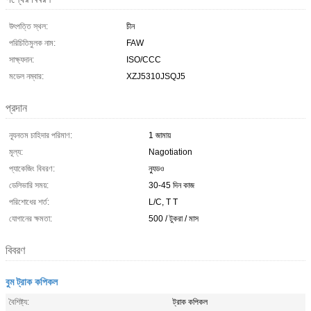
উৎপত্তি স্থল:
চীন
পরিচিতিমুলক নাম:
FAW
সাক্ষ্যদান:
ISO/CCC
মডেল নম্বার:
XZJ5310JSQJ5
প্রদান
ন্যূনতম চাহিদার পরিমাণ:
1 জামায়
মূল্য:
Nagotiation
প্যাকেজিং বিবরণ:
ন্যুডও
ডেলিভারি সময়:
30-45 দিন কাজ
পরিশোধের শর্ত:
L/C, T T
যোগানের ক্ষমতা:
500 / টুকরা / মাস
বিবরণ
বুম ট্রাক কপিকল
বৈশিষ্ট্য:
ট্রাক কপিকল