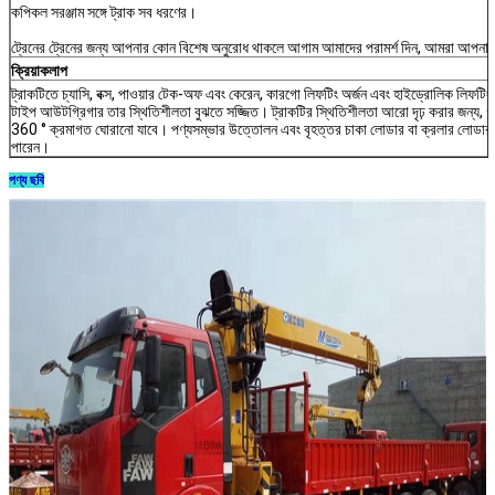
কপিকল সরঞ্জাম সঙ্গে ট্রাক সব ধরণের।
ট্রেনের ট্রেনের জন্য আপনার কোন বিশেষ অনুরোধ থাকলে আগাম আমাদের পরামর্শ দিন, আমরা আপনার জ
ক্রিয়াকলাপ
ট্রাকটিতে চ্যাসি, বক্স, পাওয়ার টেক-অফ এবং কেরেন, কারগো লিফটিং অর্জন এবং হাইড্রোলিক লিফটিং
টাইপ আউটগ্রিগার তার স্থিতিশীলতা বুঝতে সজ্জিত। ট্রাকটির স্থিতিশীলতা আরো দৃঢ় করার জন্য, গ
360 ° ক্রমাগত ঘোরানো যাবে। পণ্যসম্ভার উত্তোলন এবং বৃহত্তর চাকা লোডার বা ক্রলার লোডার পরি
পারেন।
পণ্য ছবি