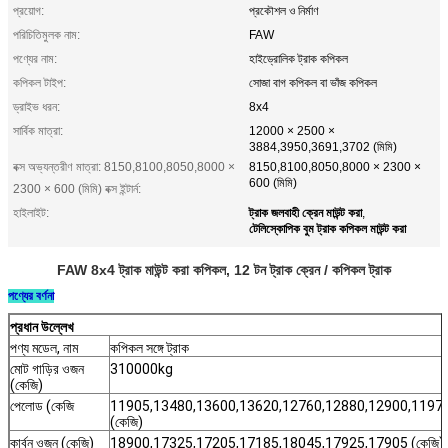
প্রয়োগ:
প্রকৌশল ও নির্মাণ
পরিচিতিমুলক নাম:
FAW
পণ্যের নাম:
হাইড্রোলিক ট্রাক কপিকল
কপিকল টাইপ:
সোজা বাগ কপিকল বা ভাঁজ কপিকল
ড্রাইভ ধরন:
8x4
সার্বিক মাত্রা:
12000 × 2500 ×
3884,3950,3691,3702 (মিমি)
বক্স অভ্যন্তরীণ মাত্রা: 8150,8100,8050,8000 ×
8150,8100,8050,8000 × 2300 ×
600 (মিমি)
2300 × 600 (মিমি) বক্স ইন্টার্ন:
ট্রাক জলবাহী ক্রেন মাউন্ট করা
হাইলাইট:
,
টেলিস্কোপিক বুম ট্রাক কপিকল মাউন্ট করা
FAW 8x4 ট্রাক মাউন্ট করা কপিকল, 12 টন ট্রাক ক্রেন / কপিকল ট্রাক
পণ্যের বর্ণনা
প্রধান উল্লেখ
পণ্য মডেল, নাম
কপিকল সঙ্গে ট্রাক
মোট গাড়ির ওজন
310000kg
(কেজি)
পেলোড (কেজি
11905,13480,13600,13620,12760,12880,12900,1197
(কেজি)
কার্বন ওজন (কেজি)
18900,17325,17205,17185,18045,17925,17905 (কেজি)