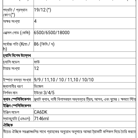
পদ্ধতি / প্রস্থান
19/12 (°)
কোণ (°)
অক্ষর সংখ্যা
4
এক্সেল লোড (কেজি)
6500/6500/18000
সর্বোচ্চ গতি (Km /
86 (কিমি / ঘ)
h)
চ্যাসি বিশেষ উল্লেখ
চ্যাসি মডেল
ফাউ
টায়ার সংখ্যা
12
ইস্পাত বসন্ত সংখ্যা
9/9 / 11,10 / 10 / 11,10 / 10/10
জ্বালানীর ধরণ
ডিজেল
নির্গমন মান
ইউরো 3/4/5
ক্যাব স্পেসিফিকেশন
ফ্ল্যাট ক্যাব, দামী বিলাসবহুল অভ্যন্তর ট্রিম, আসন, এবং ঘুমের। ক্ষমতা স্টিয়
ইঞ্জিন স্পেসিফিকেশন
ইঞ্জিন মডেল
CA6DK
স্থানচ্যুতি (এমএল)
7146ml
ঐচ্ছিক
নীচের ঐচ্ছিক সরঞ্জামগুলির সাথে গ্রাহকের অনুরোধ অনুসারে আমরা ট্রাকটি কপিকল দিয়ে তৈরি করতে প