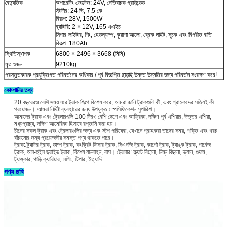
বৈদ্যুতিক
অপারেটিং ভোল্টেজ: 24V, নেতিবাচক গ্রাউন্ডেড
স্টার্টার: 24 ভি, 7.5 কে
বিকল্প: 28V, 1500W
ব্যাটারি: 2 × 12V, 165 এএইচ
সিগার-লাইটার, শিং, হেডল্যাম্প, কুয়াশা আলো, ব্রেক লাইট, সূচক এবং বিপরীত বাতি
বিকল্প: 180Ah
স্থিতিস্থাপক
6800 × 2496 × 3668 (মিমি)
মৃত ওজন:
9210kg
প্রস্তুতকারক প্রযুক্তিগত পরিবর্তনের অধিকার / পূর্ব বিজ্ঞপ্তি ছাড়াই উন্নত উন্নতির জন্য পরিবর্তন সংরক্ষণ করে!
কোম্পানির তথ্য
20 বছরেরও বেশি সময় ধরে ট্রাক শিল্পে বিশেষ করে, আমরা জানি ট্রাকগুলি কী, এবং গ্রাহকদের সত্যিই কী
প্রয়োজন। আমরা নির্দিষ্ট ব্যবহারের জন্য উপযুক্ত স্পেসিফিকেশন সুপারিশ।
আমাদের ট্রাক এবং ট্রেলারগুলি 100 টিরও বেশি দেশে এবং আফ্রিকা, দক্ষিণ পূর্ব এশিয়ার, উত্তর এশিয়া,
মধ্যপ্রাচ্য, দক্ষিণ আমেরিকা হিসাবে রপ্তানি করা হয়।
চীনের সকল ট্রাক এবং ট্রেলারগুলির জন্য এক-স্টপ পরিষেবা, যেখানে গ্রাহকরা তাদের সময়, শক্তি এবং খরচ
বাঁচানোর জন্য প্রয়োজনীয় সমস্ত পণ্য থাকতে পারে।
ট্রাক: ট্র্যাক্টর ট্রাক, ডাম্প ট্রাক, কংক্রিট মিক্সার ট্রাক, সিএনজি ট্রাক, কার্গো ট্রাক, ট্যাঙ্ক ট্রাক, গার্বেজ
ট্রাক, অল-হুইল ড্রাইভ ট্রাক, বিশেষ যানবাহন, বাস। ট্রেলার: ফ্ল্যাট বিছানা, নিম্ন বিছানা, ভ্যান, গুদাম,
ট্যাঙ্কার, গাড়ি ক্যারিয়ার, লগিং, টিপার, ইত্যাদি
পণ্য ছবি