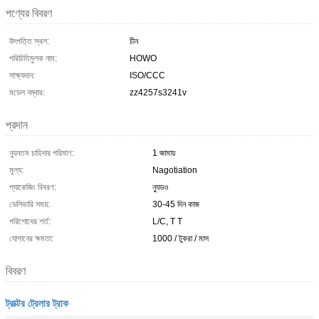
পণ্যের বিবরণ
উৎপত্তি স্থল:
চীন
পরিচিতিমুলক নাম:
HOWO
সাক্ষ্যদান:
ISO/CCC
মডেল নম্বার:
zz4257s3241v
প্রদান
ন্যূনতম চাহিদার পরিমাণ:
1 জামায়
মূল্য:
Nagotiation
প্যাকেজিং বিবরণ:
ন্যুডও
ডেলিভারি সময়:
30-45 দিন কাজ
পরিশোধের শর্ত:
L/C, T T
যোগানের ক্ষমতা:
1000 / টুকরা / মাস
বিবরণ
ট্রাক্টর ট্রেলার ট্রাক