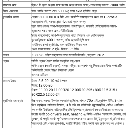
সামনের অক্ষ
দ্বিগুণ টি ক্রস অধ্যায় সঙ্গে কঠোর অশ্বপালনের অক্ষ; লোড হচ্ছে ক্ষমতা: 7000 কেজি
রিয়ার এক্সেলস
অক্ষ লোডিং ক্ষমতা 2x16000kg সঙ্গে axle হাউজিং চাপুন
বন্দুকাদির কাঠাম
ফ্রেম: 300 × 80 × 8 মিমি এবং আবর্তিত সাবফ্রেমের অংশ সহ U-profile
সমান্তরাল মই, সমস্ত ঠান্ডা riveted ক্রস সদস্য
ফ্রন্ট সাসপেনশন: আধা-উপবৃত্তাকার পাতা স্প্রিংস, জলবাহী টেলিস্কোপিক ডাবল-
অ্যাকশন শক শোষক এবং স্টেবিলাইজার
রিয়ার সাসপেনশন: আধা-উপবৃত্তাকার পাতা স্প্রিংস এবং বোগি বসন্ত
ফুয়েল ট্যাংক: 400 L ক্ষমতা, লকিং জ্বালানী টুপি সঙ্গে
অতিরিক্ত চাকা ক্যারিয়ার: এক অতিরিক্ত টায়ার সঙ্গে
পঞ্চম চাকা আকার: 2 ইঞ্চি, বিকল্প: 3.5 ইঞ্চি
চালনা
ZF8098, শক্তি সহায়তার সাথে জলবাহী স্টিয়ারিং, অনুপাত: 26.2
ব্রেক
সার্ভিস ব্রেক: দ্বৈত সার্কিট সংকুচিত বায়ু ব্রেক
পার্কিং ব্রেক (জরুরী ব্রেক): বসন্ত শক্তি, কম্প্রেশন বায়ু পিছন চাকার উপর অপারেটিং
অক্জিলিয়ারী ব্রেক: ইঞ্জিন নিষ্কাশন ব্রেক
অপশন: এবিএস
চাকা ও টায়ার
রিমস: 8.5-20, 10 গর্ত-ইস্পাত
টায়ার: 12.00-20
বিকল্প: 11.00-20 11.00R20 12.00R20 295 / 80R22.5 315 /
80R22.5 12.00-24
ড্রাইভার এর ক্যাব
উচ্চ ক্যাব, সমস্ত ইস্পাত ফরওয়ার্ড কন্ট্রোল, সামনে 70o হাইড্রোলিক টিল্টিং, 3-হাত
দিয়ে বায়ুস্ক্রিন ওয়াইপার সিস্টেম, 3 টি গতি সহ লাইনিনেট উইন্ডারস্ক্রীন, রেডিও এয়ারিয়াল
সহ কাস্টম ইনডিয়াল, হাইড্রোলিক্যালি ডি্যাম্পড অ্যাডজাস্টেবল ড্রাইভারের আসন এবং
কঠোর স্থায়ী co-driver's seat, heating & স্টিরিও রেডিও / ক্যাসেট রেকর্ডার, সূর্য
মুখোশ, 4-পয়েন্ট সমর্থন পূর্ণ ভাসমান সাসপেনশন সহ একক বীর্য, ট্রান্সক্রস স্ট্যাবিলাইজার,
নিরাপত্তা বেল্ট, এয়ার কন্ডিশনার, স্থায়ী স্টিয়ারিং হুইল, স্থায়ী ছাদ ফ্ল্যাপ সহ শক শোষক।