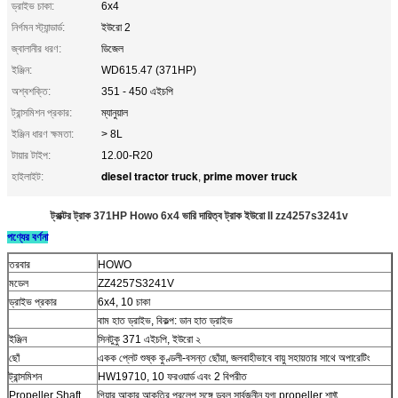
ড্রাইভ চাকা:
6x4
নির্গমন স্ট্যান্ডার্ড:
ইউরো 2
জ্বালানীর ধরণ:
ডিজেল
ইঞ্জিন:
WD615.47 (371HP)
অশ্বশক্তি:
351 - 450 এইচপি
ট্রান্সমিশন প্রকার:
ম্যানুয়াল
ইঞ্জিন ধারণ ক্ষমতা:
> 8L
টায়ার টাইপ:
12.00-R20
diesel tractor truck
prime mover truck
হাইলাইট:
,
ট্রাক্টর ট্রাক 371HP Howo 6x4 ভারি দায়িত্ব ট্রাক ইউরো II zz4257s3241v
পণ্যের বর্ণনা
তরবার
HOWO
মডেল
ZZ4257S3241V
ড্রাইভ প্রকার
6x4, 10 চাকা
বাম হাত ড্রাইভ, বিকল্প: ডান হাত ড্রাইভ
ইঞ্জিন
সিনটুকু 371 এইচপি, ইউরো ২
ছোঁ
একক প্লেট শুষ্ক কুণ্ডলী-বসন্ত ছোঁয়া, জলবাহীভাবে বায়ু সহায়তার সাথে অপারেটিং
ট্রান্সমিশন
HW19710, 10 ফরওয়ার্ড এবং 2 বিপরীত
Propeller Shaft
গিয়ার আকার আকৃতির প্রলেপ সঙ্গে ডবল সার্বজনীন যুগ্ম propeller শাফ্ট