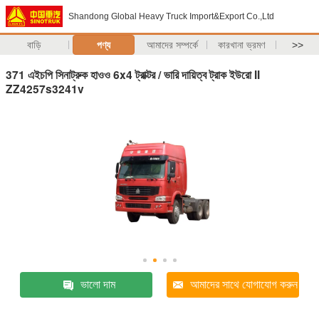
Shandong Global Heavy Truck Import&Export Co.,Ltd
বাড়ি
পণ্য
আমাদের সম্পর্কে
কারখানা ভ্রমণ
>>
371 এইচপি সিনাট্রুক হাওও 6x4 ট্রাক্টর / ভারি দায়িত্ব ট্রাক ইউরো II
ZZ4257s3241v
ভালো দাম
আমাদের সাথে যোগাযোগ করুন