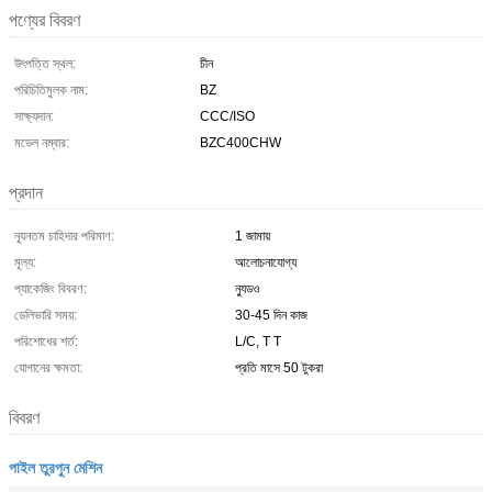
পণ্যের বিবরণ
উৎপত্তি স্থল:
চীন
পরিচিতিমুলক নাম:
BZ
সাক্ষ্যদান:
CCC/ISO
মডেল নম্বার:
BZC400CHW
প্রদান
ন্যূনতম চাহিদার পরিমাণ:
1 জামায়
মূল্য:
আলোচনাযোগ্য
প্যাকেজিং বিবরণ:
ন্যুডও
ডেলিভারি সময়:
30-45 দিন কাজ
পরিশোধের শর্ত:
L/C, T T
যোগানের ক্ষমতা:
প্রতি মাসে 50 টুকরা
বিবরণ
পাইল তুরপুন মেশিন