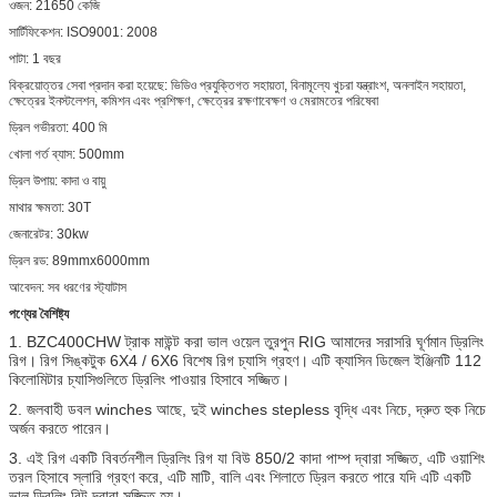
ওজন:
21650 কেজি
সার্টিফিকেশন:
ISO9001: 2008
পাটা:
1 বছর
বিক্রয়োত্তর সেবা প্রদান করা হয়েছে:
ভিডিও প্রযুক্তিগত সহায়তা, বিনামূল্যে খুচরা যন্ত্রাংশ, অনলাইন সহায়তা,
ক্ষেত্রের ইনস্টলেশন, কমিশন এবং প্রশিক্ষণ, ক্ষেত্রের রক্ষণাবেক্ষণ ও মেরামতের পরিষেবা
ড্রিল গভীরতা:
400 মি
খোলা গর্ত ব্যাস:
500mm
ড্রিল উপায়:
কাদা ও বায়ু
মাথার ক্ষমতা:
30T
জেনারেটর:
30kw
ড্রিল রড:
89mmx6000mm
আবেদন:
সব ধরণের স্ট্যাটাস
পণ্যের বৈশিষ্ট্য
1. BZC400CHW ট্রাক মাউন্ট করা ভাল ওয়েল তুরপুন RIG আমাদের সরাসরি ঘূর্ণমান ড্রিলিং
রিগ।
রিগ সিঙ্কটুক 6X4 / 6X6 বিশেষ রিগ চ্যাসি গ্রহণ।
এটি ক্যাসিন ডিজেল ইঞ্জিনটি 112
কিলোমিটার চ্যাসিগুলিতে ড্রিলিং পাওয়ার হিসাবে সজ্জিত।
2. জলবাহী ডবল winches আছে, দুই winches stepless বৃদ্ধি এবং নিচে, দ্রুত হুক নিচে
অর্জন করতে পারেন।
3. এই রিগ একটি বিবর্তনশীল ড্রিলিং রিগ যা বিউ 850/2 কাদা পাম্প দ্বারা সজ্জিত, এটি ওয়াশিং
তরল হিসাবে স্লারি গ্রহণ করে, এটি মাটি, বালি এবং শিলাতে ড্রিল করতে পারে যদি এটি একটি
ভাল ড্রিলিং বিট দ্বারা সজ্জিত হয়।