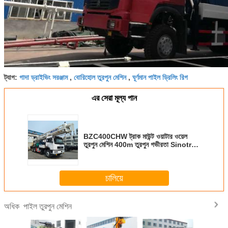
গাদা ড্রাইভিং সরঞ্জাম
বোরিহোল তুরপুন মেশিন
ঘূর্ণমান পাইল ড্রিলিং রিগ
ট্যাগ:
,
,
এর সেরা মূল্য পান
BZC400CHW ট্রাক মাউন্ট ওয়াটার ওয়েল
তুরপুন মেশিন 400m তুরপুন গভীরতা Sinotruk
Chassis
চালিয়ে
পাইল তুরপুন মেশিন
অধিক