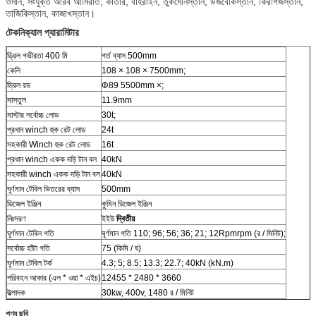
ওমান, সংযুক্ত আরব আমিরাত, কাতার, বাহরাইন, তুর্কমেনিস্তান, উজবেকিস্তান, কিরগিজস্তান,
তাজিকিস্তান, কাজাখস্তান।
টেকনিক্যাল প্যারামিটার
ড্রিল গভীরতা 400 মি
গর্ত ব্যাস 500mm
কেলি
108 × 108 × 7500mm;
ড্রিল রড
Φ89 5500mm ×;
মাস্তুল
11.9mm
মাস্টার সর্বোচ্চ লোড
30t;
প্রধান winch হুক রেট লোড
24t
সহকারী Winch হুক রেট লোড
16t
প্রধান winch একক দড়ি টান বল
40kN
সহকারী winch একক দড়ি টান বল
40kN
ঘূর্ণমান টেবিল ভিতরের ব্যাস
500mm
ডিজেল ইঞ্জিন
কুমিন ডিজেল ইঞ্জিন
নিঃসরণ
ইইউ
দ্বিতীয়
ঘূর্ণমান টেবিল গতি
ঘূর্ণমান গতি 110; 96; 56; 36; 21; 12Rpmrpm (র / মিনিট);
সর্বোচ্চ হাঁটা গতি
75 (কিমি / ঘ)
ঘূর্ণমান টেবিল টর্ক
4.3; 5; 8.5; 13.3; 22.7; 40kN (kN.m)
পরিবহন আকার (এল * ওয়া * এইচ)
12455 * 2480 * 3660
উত্পাদক
30kw, 400v, 1480 র / মিনিট
পণ্য ছবি