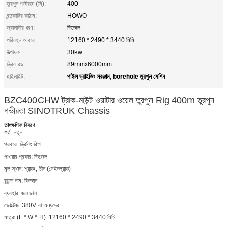
তুরপুন গভীরতা (মি):
400
বন্দুকাদির কাঠাম:
HOWO
জ্বালানীর ধরণ:
ডিজেল
পরিবহন আকার:
12160 * 2490 * 3440 মিমি
উত্পাদক:
30kw
ড্রিল রড:
89mmx6000mm
পাইল ড্রাইভিং সরঞ্জাম
borehole তুরপুন মেশিন
হাইলাইট:
,
BZC400CHW ট্রাক-মাউন্ট ওয়াটার ওয়েল তুরপুন Rig 400m তুরপুন
গভীরতা SINOTRUK Chassis
তাৎক্ষণিক বিবরণ
শর্ত:
নতুন
প্রকার:
ড্রিলিং রিগ
পাওয়ার প্রকার:
ডিজেল
মূল স্থান:
শ্যান্ডং, চীন (মেইনল্যান্ড)
ব্র্যান্ড নাম:
বিনজান
ব্যবহার:
জল ভাল
ভোল্টেজ:
380V বা অন্যদের
মাত্রা (L * W * H):
12160 * 2490 * 3440 মিমি