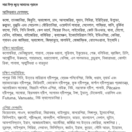
সারা বিশ্ব জুড়ে আমাদের গ্রাহক
আফ্রিকান দেশসমূহ:
কঙ্গো, তানজানিয়া, জিবুতি, অ্যাঙ্গোলা, চাদ, আলজেরিয়া, সুদান, লিবিয়া, ইরিত্রিয়া, উগান্ডা,
রুয়ান্ডা, বুরুন্ডি এবং সেচেলস।
মৌরিতানিয়া, ওয়েস্টার্ন সাহারা, সেনেগাল, গাম্বিয়া, মালি, বুর্কিনা
ফাসো, গিনি, গিনি বিসাউ, কেপ ভার্দে, সিয়েরা লিওন, লাইবেরিয়া, কোট ডিওভার, ঘানা, টোগো,
বেনিন, নাইজার, নাইজেরিয়া,
নামিবিয়া
,
ক্যামেরুন, ইকোটোরিয়াল গিনি, ইথিওপিয়া, কেনিয়া,
গ্যাবন এবং জাম্বিয়া, অ্যাঙ্গোলা, জিম্বাবুয়ে, মালাউই, মোজাম্বিক, বোতসওয়ানা, ইত্যাদি।
দক্ষিণ আমেরিকা:
কলোমবিয়া, ভেনিজুয়েলা, গায়ানা, ফ্রেঞ্চ গুয়ানা, সুরিনাম, ইকুয়েডর, পেরু, বলিভিয়া, ব্রাজিল, চিলি,
আর্জেন্টিনা, উরুগুয়ে, প্যারাগুয়ে, গুয়াতেমালা, বেলিজ, এল সালভাডর, হন্ডুরাস, নিকারাগুয়া, কোস্টা
রিকা, পানামা, অ্যান্টিগুয়া ও বারবুডা
দক্ষিণ প্যাসিফিক:
পাপুয়া নিউ গিনি, উত্তর মারিয়ানা দ্বীপপুঞ্জ, ফ্রেঞ্চ পলিনেশিয়া, ফিজি, গুয়াম, হ্যার্ড এবং
ম্যাকডোনাল্ড দ্বীপপুঞ্জ, কিরিবাটি, কোকোস দ্বীপপুঞ্জ, কুক দ্বীপপুঞ্জ, মার্শাল দ্বীপপুঞ্জের প্রজাতন্ত্র,
আমেরিকান সামোয়া, মিররনি পশ্চিম এশিয়া, নাউরু, নিউ, নরফোক দ্বীপ, পালাউ, Pitcairn
দ্বীপপুঞ্জ, সামোয়া, ক্রিসমাস দ্বীপ, সলোমন দ্বীপপুঞ্জ, টঙ্গা, টুভালু, টোকেলাউ, ওয়ালিস এবং
Futuna, Vanuatu, নিউ ক্যালেডোনিয়া।
এশিয়া দেশগুলি:
ভিয়েতনাম, লাওস, কম্বোডিয়া, মিয়ানমার, থাইল্যান্ড, মালয়েশিয়া, সিঙ্গাপুর, ইন্দোনেশিয়া,
ফিলিপাইন, ব্রুনেই, শ্রীলঙ্কা, মালদ্বীপ, পাকিস্তান, ভারত, বাংলাদেশ, নেপাল, ভুটান,
আফগানিস্তান, ইরান, আজারবাইজান, আর্মেনিয়া, জর্জিয়া সহ উত্তর কোরিয়া, মঙ্গোলিয়া। ,
তুরস্ক, সাইপ্রাস, সিরিয়া, লেবানন, ফিলিস্তিন, জর্ডান, ইরাক, কুয়েত, সৌদি আরব, ইয়েমেন,