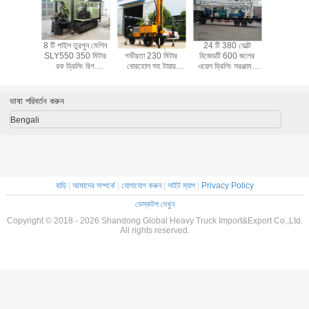
 বোরহোল
8 টি পাইল তুরপুন মেশিন
ডিজেল ইঞ্জিন ড্রিলিং
24 টি 380 ভোল্ট
ডিজেল ইঞ্জিন ওয
িন / ডিজেল
SLY550 350 মিটার
গভীরতা 230 মিটার
বিজেডটি 600 জলের
ড্রিলিং রিগ গ
 গাদা ড্রিলিং
রক ড্রিলিং রিগ
বোরহোল সহ টায়ার
ওয়েল ড্রিলিং সরঞ্জাম /
মি সহ 380 
্জাম
হাইড্রোলিক ক্রোলার
ভিত্তিক 380 ভি ওয়াটার
রোটারি ড্রিলিং রিগ
ড্রিলিং 
ওয়েল ড্রিলিং রিগ
ভাষা পরিবর্তন করুন
Bengali
বাড়ি
|
আমাদের সম্পর্কে
|
যোগাযোগ করুন
|
সাইট ম্যাপ
|
Privacy Policy
ডেস্কটপ দেখুন
Copyright © 2018 - 2026 Shandong Global Heavy Truck Import&Export Co.,Ltd.
All rights reserved.