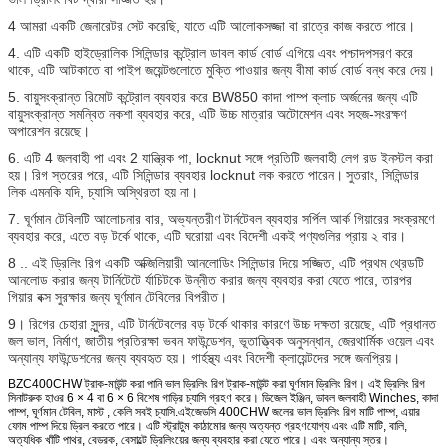
4 আমরা একটি জেনারেটর সেট করেছি, যাতে এটি আলোকসজ্জা বা রাত্রে কাজ করতে পারে।
4. এটি একটি হাইড্রোলিক সিলিন্ডার কন্ট্রোল ডাবল কার্ড বোর্ড এগিয়ে এবং পশ্চাদপসরণ করে
থাকে, এটি আটকাতে বা পাইপ জয়েন্টগুলোতে মুক্তি পাওয়ার জন্য বীমা কার্ড বোর্ড বন্ধ করে দেয়।
5. বায়ুসংক্রান্ত রিমোট কন্ট্রোল ব্যবহার করে BW850 কাদা পাম্প ক্লাচ অর্জনের জন্য এটি
বায়ুসংক্রান্ত সমন্বিত নকশা ব্যবহার করে, এটি উচ্চ মাত্রার অটোমেশন এবং সহজ-সংরক্ষণ
অপারেশন রয়েছে।
6. এটি 4 জলবাহী পা এবং 2 যান্ত্রিক পা, locknut সঙ্গে প্রতিটি জলবাহী লেগ রড ইনস্টল করা
হয়।
রিগ স্তরের পরে, এটি সিলিন্ডার ব্যবহার locknut লক করতে পারেন।
সুতরাং, সিলিন্ডার
লিক এমনকি যদি, চ্যাসি অস্থিরতা হয় না।
7. ঘূর্ণমান টেবিলটি আলোচনার বার, অভ্যন্তরীণ টার্নটেবল ব্যবহার সর্পিল আর্ক গিয়ারের সংক্রমণে
ব্যবহার করে, এতে বড় টর্কে থাকে, এটি ঘরোয়া এবং বিদেশী একই পণ্যগুলির প্রায় ২ বার।
8 .. এই ড্রিলিং রিগ একটি অক্জিলিয়ারী আনলোডিং সিলিন্ডার দিয়ে সজ্জিত, এটি প্রথম থ্রেডটি
আনলোড করার জন্য টার্নিটেটে র্যাচিটকে উন্নীত করার জন্য ব্যবহার করা যেতে পারে, তারপর
গিয়ার বক্স সুরক্ষার জন্য ঘূর্ণমান টেবিলের বিপরীত।
9। রিগের চেহারা সুন্দর, এটি টার্নটেবলের বড় টর্কে থাকার কারণে উচ্চ দক্ষতা রয়েছে, এটি প্রধানত
জল ভাল, নির্মাণ, জাতীয় প্রতিরক্ষা ভবন ফাউন্ডেশন, ভূতাত্ত্বিক অনুসন্ধান, জেরথার্মিক ওয়েল এবং
অন্যান্য ফাউন্ডেশনের জন্য ব্যবহৃত হয়। গার্হস্থ্য এবং বিদেশী ক্লায়েন্টদের সঙ্গে জনপ্রিয়।
BZC400CHW ট্রাক-মাউন্ট করা পানি ভাল ড্রিলিং রিগ ট্রাক-মাউন্ট করা ঘূর্ণমান ড্রিলিং রিগ। এই ড্রিলিং রিগ
সিনাটরুক হাওর 6 × 4 বা 6 × 6 বিশেষ গাড়ির চ্যাসি গ্রহণ করে। ডিজেল ইঞ্জিন, ডাবল জলবাহী Winches, কাদা
পাম্প, ঘূর্ণমান টেবিল, মাস্ট , কেলি সবই চ্যাসি.এইজেডসি 400CHW জলের ভাল ড্রিলিং রিগ মাটি পাম্প, এয়ার
ফোম পাম্প দিয়ে ড্রিল করতে পারে। এটি স্ট্রাটুম কাঠামোর জন্য অত্যন্ত গ্রহণযোগ্য এবং এটি মাটি, বালি,
অত্যধিক খাঁটি পাথর, বেডরক, বেসাল্টে ড্রিলিংয়ের জন্য ব্যবহার করা যেতে পারে। এবং অন্যান্য স্তর।