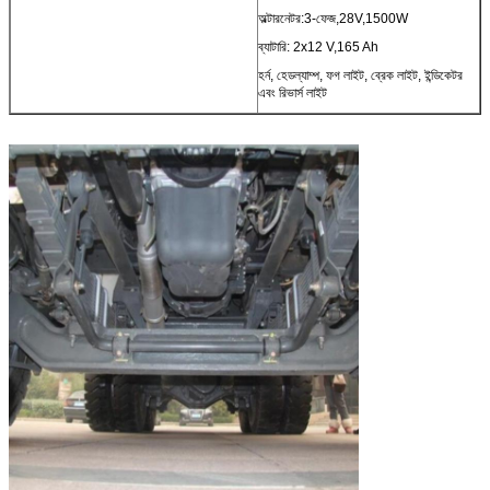
অল্টারনেটর:3-ফেজ,28V,1500W
ব্যাটারি: 2x12 V,165 Ah
হর্ন, হেডল্যাম্প, ফগ লাইট, ব্রেক লাইট, ইন্ডিকেটর
এবং রিভার্স লাইট