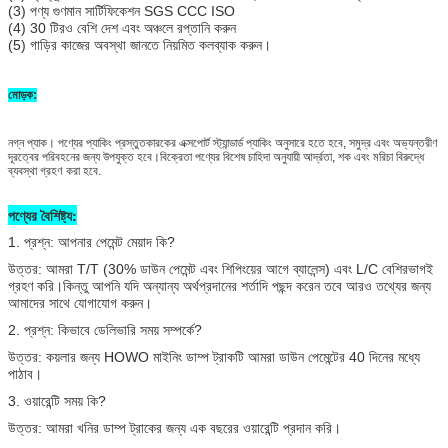
(3) পণ্য গুণমান সার্টিফিকেশন SGS CCC ISO
(4) 30 টিরও বেশি দেশ এবং অঞ্চলে রপ্তানি করুন
(5) গাড়ির কাজের অবস্থা জানতে নিয়মিত কলব্যাক করুন।
মোড়ক:
নগ্ন প্যাক। পণ্যের প্যাকিং প্রস্তুতকারকের এক্সপোর্ট স্ট্যান্ডার্ড প্যাকিং অনুসারে হতে হবে, সমুদ্র এবং অভ্যন্তরীণ
দূরত্বের পরিবহনের জন্য উপযুক্ত হবে।বিক্রেতা পণ্যের বিশেষ চাহিদা অনুযায়ী আর্দ্রতা, শক এবং মরিচা বিরুদ্ধে
ব্যবস্থা গ্রহণ করা হবে.
পণ্যের বৈশিষ্ট্য:
1. প্রশ্ন: আপনার পেমেন্ট মেয়াদ কি?
উত্তর: আমরা T/T (30% ডাউন পেমেন্ট এবং শিপিংয়ের আগে ব্যালেন্স) এবং L/C বেশিরভাগই
গ্রহণ করি।কিন্তু আপনি যদি অন্যান্য অর্থপ্রদানের শর্তাদি পছন্দ করেন তবে আরও তথ্যের জন্য
আমাদের সাথে যোগাযোগ করুন।
2. প্রশ্ন: কিভাবে ডেলিভারি সময় সম্পর্কে?
উত্তর: কয়লার জন্য HOWO মাইনিং ডাম্প ট্রাকটি আমরা ডাউন পেমেন্টের 40 দিনের মধ্যে
পাঠাব।
3. ওয়ারেন্টি সময় কি?
উত্তর: আমরা খনির ডাম্প ট্রাকের জন্য এক বছরের ওয়ারেন্টি প্রদান করি।