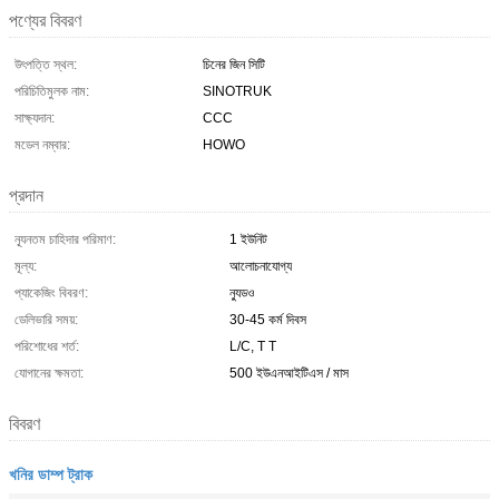
পণ্যের বিবরণ
উৎপত্তি স্থল:
চিনের জিন সিটি
পরিচিতিমুলক নাম:
SINOTRUK
সাক্ষ্যদান:
CCC
মডেল নম্বার:
HOWO
প্রদান
ন্যূনতম চাহিদার পরিমাণ:
1 ইউনিট
মূল্য:
আলোচনাযোগ্য
প্যাকেজিং বিবরণ:
ন্যুডও
ডেলিভারি সময়:
30-45 কর্ম দিবস
পরিশোধের শর্ত:
L/C, T T
যোগানের ক্ষমতা:
500 ইউএনআইটিএস / মাস
বিবরণ
খনির ডাম্প ট্রাক