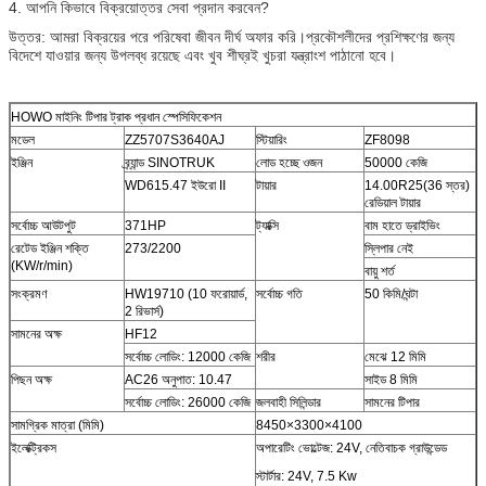
4. আপনি কিভাবে বিক্রয়োত্তর সেবা প্রদান করবেন?
উত্তর: আমরা বিক্রয়ের পরে পরিষেবা জীবন দীর্ঘ অফার করি।প্রকৌশলীদের প্রশিক্ষণের জন্য
বিদেশে যাওয়ার জন্য উপলব্ধ রয়েছে এবং খুব শীঘ্রই খুচরা যন্ত্রাংশ পাঠানো হবে।
HOWO মাইনিং টিপার ট্রাক প্রধান স্পেসিফিকেশন
মডেল
ZZ5707S3640AJ
স্টিয়ারিং
ZF8098
ইঞ্জিন
ব্র্যান্ড SINOTRUK
লোড হচ্ছে ওজন
50000 কেজি
WD615.47 ইউরো II
টায়ার
14.00R25(36 স্তর)
রেডিয়াল টায়ার
সর্বোচ্চ আউটপুট
371HP
ট্যাক্সি
বাম হাতে ড্রাইভিং
রেটেড ইঞ্জিন শক্তি
273/2200
স্লিপার নেই
(KW/r/min)
বায়ু শর্ত
সংক্রমণ
HW19710 (10 ফরোয়ার্ড,
সর্বোচ্চ গতি
50 কিমি/ঘন্টা
2 রিভার্স)
সামনের অক্ষ
HF12
সর্বোচ্চ লোডিং: 12000 কেজি
শরীর
মেঝে 12 মিমি
পিছন অক্ষ
AC26 অনুপাত: 10.47
সাইড 8 মিমি
সর্বোচ্চ লোডিং: 26000 কেজি
জলবাহী সিলিন্ডার
সামনের টিপার
সামগ্রিক মাত্রা (মিমি)
8450×3300×4100
ইলেক্ট্রিকস
অপারেটিং ভোল্টেজ: 24V, নেতিবাচক গ্রাউন্ডেড
স্টার্টার: 24V, 7.5 Kw