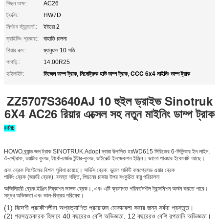
পিছন অক্ষ::
AC26
ট্যাক্সি::
HW7D
নির্গমন স্ট্যান্ডার্ড::
ইউরো 2
ড্রাইভিং প্রকার::
বাহাতি চালনা
গিয়ার বক্স::
ম্যানুয়াল 10 গতি
পাগড়ি::
14.00R25
ডিজেল ডাম্প ট্রাক
সিনোট্রুক হাউ ডাম্প ট্রাক
CCC 6x4 মাইনিং ডাম্প ট্রাক
হাইলাইট:
,
,
ZZ5707S3640AJ 10 হুইল ড্রাইভ Sinotruk
6X4 AC26 রিয়ার এক্সেল সহ নতুন মাইনিং ডাম্প ট্রাক
বর্ণনা:
HOWO ব্র্যান্ড জল ট্রাক SINOTRUK.Adopt দ্বারা উত্পাদিত হয়
WD615 সিরিজের 6-সিলিন্ডার ইন লাইন,
4-স্ট্রোক, ওয়াটার কুলড, টার্বো-চার্জড ইন্টার-কুলড, ডাইরেক্ট ইনজেকশন ইঞ্জিন। ভালো পাওয়ার ইকোনমি আছে।
এবং ব্রেক সিস্টেমের বিশাল সুবিধা রয়েছে। সার্ভিস ব্রেক: ডুয়াল সার্কিট কমপ্রেসড এয়ার ব্রেক
পার্কিং ব্রেক (জরুরি ব্রেক): বসন্ত শক্তি, পিছনের চাকার উপর সংকুচিত বায়ু পরিচালনা
অক্জিলিয়ারী ব্রেক:ইঞ্জিন নিষ্কাশন ভালভ ব্রেক।, এবং এটি ক্রমাগত পরিবর্তনশীল ট্রান্সমিশন অর্জন করতে পারে।
সমৃদ্ধ অভিজ্ঞতা এবং ভাল-বিক্রয় পরিষেবা।
(1) বিদেশী প্রকৌশলীরা অপ্রত্যাশিত প্রয়োজন মোকাবেলা করার জন্য সর্বদা প্রস্তুত।
(2) প্রস্তুতকারক হিসাবে 40 বছরেরও বেশি অভিজ্ঞতা, 12 বছরেরও বেশি রপ্তানি অভিজ্ঞতা।