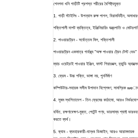
শেনগদা খনি গাড়ীটি প্রশস্ত শরীরের বৈশিষ্ট্যযুক্ত
1. গাড়ী স্টাইলিং - উপন্যাস রুক্ষ পাগল, বিরামবিহীন, অসাধা
শক্তিশালী দাপট ব্যক্তিত্ব, ইঞ্জিনিয়ারিং যন্ত্রপাতি ও মোটর
2. পাওয়ারট্রেন - সর্বোত্তম মিল, শক্তিশালী
পাওয়ারট্রেন একমাত্র গার্হস্থ্য "অক্ষ পাওয়ার ট্রেন টেস্ট ব
ম্যাচ ওয়েইচাই পাওয়ার ইঞ্জিন, ফাস্ট গিয়ারবক্স, হ্যান্ডি অ্
3. ফ্রেম - উচ্চ শক্তি, ভাঙ্গা নয়, পুনর্নির্মাণ
কম্পিউটার-সহায়ক সসীম উপাদান বিশ্লেষণ, সামগ্রিক weালাই আ
4. সুষম স্থগিতাদেশ - তিন ফ্রেমের কাঠামো, আরও নির্ভরযোগ
বর্ধিত, রক্ষণাবেক্ষণ-মুক্ত, পেটেন্ট পণ্য, ভারসাম্য শ্যাফ্ট ভারব
করতে ব্যর্থ।
5. ক্যাব - ব্যবহারকারী-বান্ধব ডিজাইন, আরও আরামদায়ক