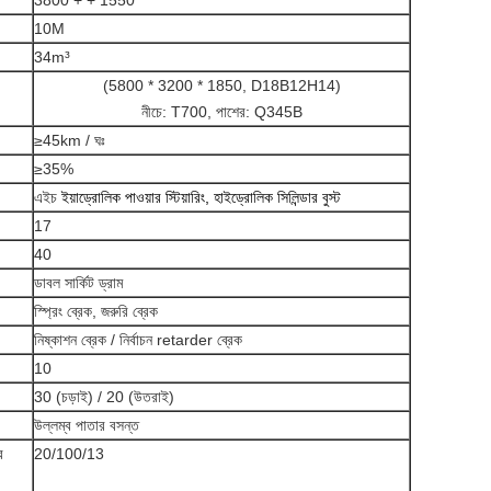
3800 + + 1550
10M
34m³
(5800 * 3200 * 1850, D18B12H14)
নীচে: T700, পাশের: Q345B
≥45km / ঘঃ
≥35%
এইচ
ইয়াড্রোলিক পাওয়ার স্টিয়ারিং, হাইড্রোলিক সিলিন্ডার বুস্ট
17
40
ডাবল সার্কিট ড্রাম
স্প্রিং ব্রেক, জরুরি ব্রেক
নিষ্কাশন ব্রেক / নির্বাচন retarder ব্রেক
10
30 (চড়াই) / 20 (উতরাই)
উল্লম্ব পাতার বসন্ত
র
20/100/13