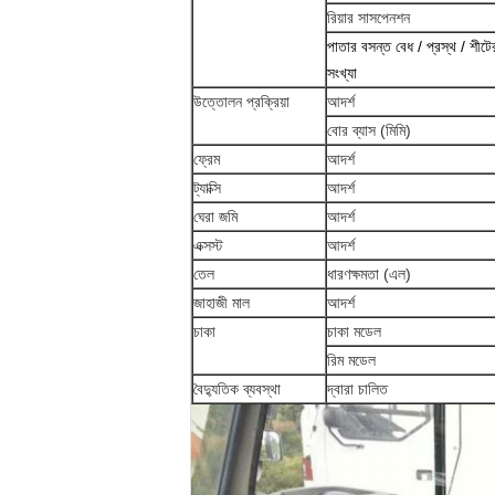
রিয়ার সাসপেনশন
পাতার বসন্ত বেধ / প্রস্থ / শীটে
সংখ্যা
উত্তোলন প্রক্রিয়া
আদর্শ
বোর ব্যাস (মিমি)
ফ্রেম
আদর্শ
ট্যাক্সি
আদর্শ
ঘেরা জমি
আদর্শ
এক্সস্ট
আদর্শ
তেল
ধারণক্ষমতা (এল)
জাহাজী মাল
আদর্শ
চাকা
চাকা মডেল
রিম মডেল
বৈদ্যুতিক ব্যবস্থা
দ্বারা চালিত