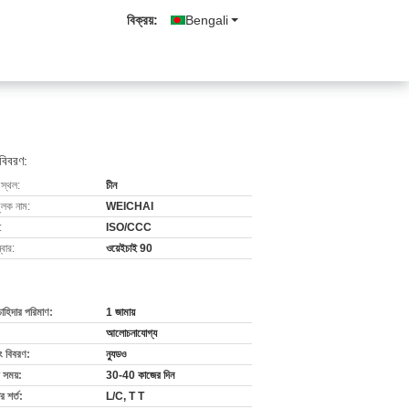
বিক্রয়:
Bengali
 বিবরণ:
 স্থল:
চীন
ুলক নাম:
WEICHAI
:
ISO/CCC
বার:
ওয়েইচাই 90
চাহিদার পরিমাণ:
1 জামায়
আলোচনাযোগ্য
ং বিবরণ:
ন্যুডও
 সময়:
30-40 কাজের দিন
 শর্ত:
L/C, T T