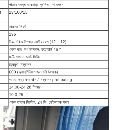
পাতার বসন্ত ভারসাম্য স্থগিতাদেশ সমর্থন
র
29/100/15
সামনের লিফট
196
উচ্চ-শক্তি ইস্পাত নমনীয় ফেম (12 + 12)
একক বাম, অর্ধ ভাসমান, ফরোয়ার্ড 46 °
মাল্টি-লেভেল ডাস্ট ফিল্টার
ত্রিমুখী নিষ্কাশন
600 (অ্যালুমিনিয়াম জ্বালানী ট্যাঙ্ক)
আয়তক্ষেত্রাকার বাক্স / নিষ্কাশন preheating
14.00-24 28 পিআর
10.0-25
একক তারের সিস্টেম, 24 ভি, নেতিবাচক স্থল