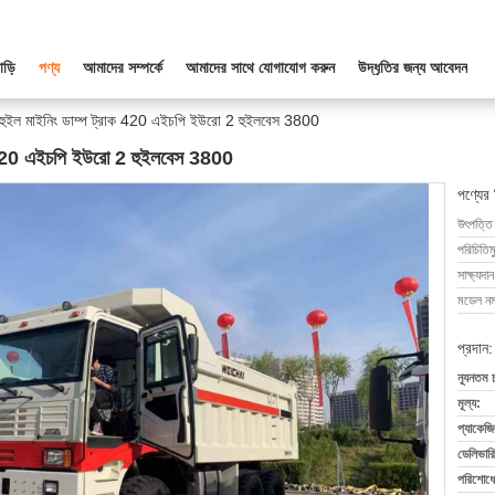
াড়ি
পণ্য
আমাদের সম্পর্কে
আমাদের সাথে যোগাযোগ করুন
উদ্ধৃতির জন্য আবেদন
হুইল মাইনিং ডাম্প ট্রাক 420 এইচপি ইউরো 2 হুইলবেস 3800
ক 420 এইচপি ইউরো 2 হুইলবেস 3800
পণ্যের
উৎপত্তি
পরিচিতিম
সাক্ষ্যদান
মডেল নম্
প্রদান:
ন্যূনতম 
মূল্য:
প্যাকেজি
ডেলিভারি
পরিশোধের