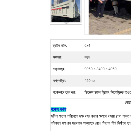
ড্রাইভ হুইল:
6x4
অবস্থা:
নতুন
মাত্রাসমূহ:
9050 × 3400 × 4050
অশ্বশক্তি:
420hp
ডিজেল ডাম্প ট্রাক
সিনোট্রুক হাওয়
বিশেষভাবে তুলে ধরা:
,
হোয
পণ্যের বর্ণনা
জটিল মানের পরিবেশে দক্ষ বহন করার ক্ষমতা বজায় রাখা শক্ত ক
পরিবহন সমাধান সরবরাহ অব্যাহত রেখে শিল্পের শীর্ষ নির্মাতা হ