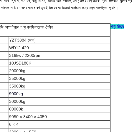
েল, ফাঁকা গ্লাস, কম শব্দ;
বায়ু আসন, আরও আরামদায়ক;
ম্যানুয়াল / বৈদ্যুতিক দ্বৈত জলবাহী ঝুঁকির
দ কাজের পরিবেশ এবং অসাধারণ ড্রাইভিংয়ের অভিজ্ঞতা অর্জনের জন্য সদ্য নকশাকৃত ক্যাব।
পণ্য চিত্র
ডি ডাম্প ট্রাক পণ্য কনফিগারেশন টেবিল
YZT3884 (ডান)
WD12.420
316kw / 2200rpm
10JSD180K
20000kg
35000kg
35000kg
9000kg
30000kg
60000k
9050 × 3400 × 4050
6 × 4