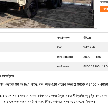
যোগানের 
যোগ
ক্ষমতা (লোড):
90ton
ইঞ্জিন:
WD12.420
wheelbase:
3800 + + 1550
কার্গো আকার:
5800 * 3200 * 185
ে ডাম্প ট্রাক
়াইট ওয়েইচাই 90 টন 6x4 মাইনিং ডাম্প ট্রাক 420 এইচপি ইউরো 2 9050 × 3400 × 4050 
রে তোলে, ধারাবাহিকভাবে পণ্যের গুণমান এবং দক্ষতা উন্নত করতে শীর্ষস্থানীয় প্রযুক্তি ব্যবহার ক
ন।
গ্রাহকদের জন্য আরও মান তৈরি করতে শিপিং, ভবিষ্যতে সূচনা করার ক্ষেত্রে বিশেষজ্ঞ।