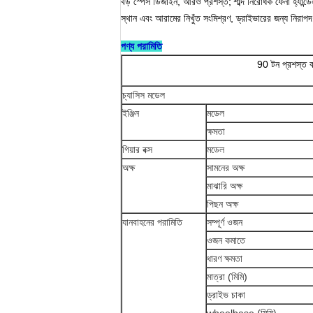
বড় স্পেস ডিজাইন, আরও প্রশস্ত;
শাব্দ নিরোধক ফেনা হ্যান্ড
স্থান এবং আরামের নিখুঁত সংমিশ্রণ, ড্রাইভারের জন্য নিরাপ
পণ্য পরামিতি
90 টন প্রশস্ত ব
চ্যাসিস মডেল
ইঞ্জিন
মডেল
ক্ষমতা
গিয়ার বক্স
মডেল
অক্ষ
সামনের অক্ষ
মাঝারি অক্ষ
পিছন অক্ষ
যানবাহনের পরামিতি
সম্পূর্ণ ওজন
ওজন কমাতে
ধারণ ক্ষমতা
মাত্রা (মিমি)
ড্রাইভ চাকা