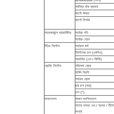
wheelbase (মিমি)
সর্বনিম্ন বাঁক ব্যাসার্ধ
কার্গো ক্ষমতা
কার্গো বিপর্যয়
পারফরম্যান্স প্যারামিটার
সর্বোচ্চ গতি
সর্বোচ্চ গ্রেড
স্ট্রিং সিস্টেম
সহায়তা ফর্ম
সিস্টেমের চাপ (এমপিএ)
প্রবাহিত (এল / মিনিট)
ব্রেকিং সিস্টেম
পরিষেবা ব্রেক
পার্কিং বিরতি
সহায়ক ব্রেক
ছদ্ম চাপ (বার)
ঢাল (°)
সাসপেনশন
সামনে স্থগিতাদেশ
পাতার বসন্ত বেধ / প্রস্থ / শীটে
সংখ্যা