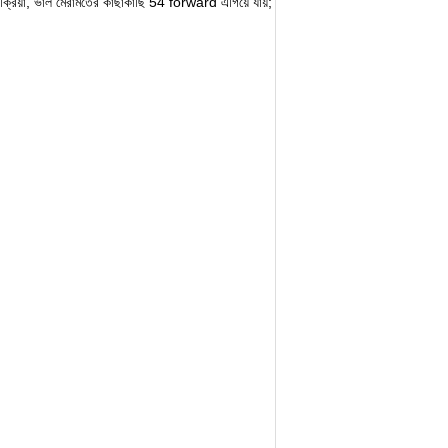
 প্রক্রিয়া, ভাল মেরামতের কাছাকাছি 54 forward এগিয়ে যায়;