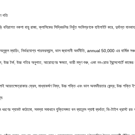
রণ গতি
গাড়ি বহিরাগত নকশা বায়ু রাজা, ক্লাসিকের সিদ্ধিগুলির নিখুঁত সংমিশ্রণকে হাইলাইট করে, দুর্দান্ত যান
েড" অনুকূল ম্যাচিং, নির্ভরযোগ্য পারফরম্যান্স, ভাল জ্বালানী অর্থনীতি, annual 50,000 এর বার্ষিক সঞ্
যাক্সেল, উচ্চ টর্ক, উচ্চ গতির অনুপাত, আরোহণের ক্ষমতা, ভারী মসৃণ শুরু, একা নন-রোড ট্রান্সপোর্টে কাজ
য়তক্ষেত্রাকার ফ্রেম, মাধ্যাকর্ষণ নিম্ন, উচ্চ শক্তি এবং ভাল অনমনীয়তার কেন্দ্র;
উচ্চ শক্তি ই
্য
হন ধরণের শ্যাফট কাঠামো, সমস্যা সমাধানে যুক্তিসঙ্গত বল ব্যালেন্স শ্যাফ্ট ব্যর্থতা;
ভি-টাইপ থ্রাস্ট রড ক