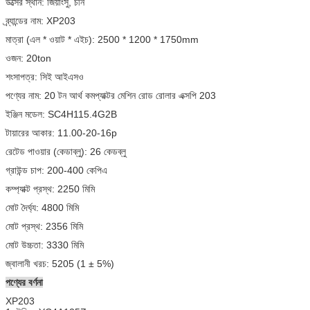
উত্সের স্থান: জিয়াংসু, চীন
ব্র্যান্ডের নাম: XP203
মাত্রা (এল * ওয়াট * এইচ): 2500 * 1200 * 1750mm
ওজন: 20ton
শংসাপত্র: সিই আইএসও
পণ্যের নাম: 20 টন আর্থ কমপ্যাক্টর মেশিন রোড রোলার এক্সপি 203
ইঞ্জিন মডেল: SC4H115.4G2B
টায়ারের আকার: 11.00-20-16p
রেটেড পাওয়ার (কেডাব্লু): 26 কেডব্লু
গ্রাউন্ড চাপ: 200-400 কেপিএ
কম্প্যাক্ট প্রস্থ: 2250 মিমি
মোট দৈর্ঘ্য: 4800 মিমি
মোট প্রস্থ: 2356 মিমি
মোট উচ্চতা: 3330 মিমি
জ্বালানী খরচ: 5205 (1 ± 5%)
পণ্যের বর্ণনা
XP203