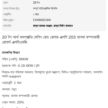
ওজন:
20 টন
অনন্য বিক্রয় বিন্দু:
সম্পূর্ণ হাইড্রোলিক সিস্টেম
ওয়ারান্টীর:
১ বছর
ইঞ্জিন ব্র্যান্ড::
CHANGCHAI
রাস্তা কাজের সরঞ্জাম
রাস্তা নির্মাণ যানবাহন
হাইলাইট:
,
20 টন আর্থ কমপ্যাক্টর মেশিন রোড রোলার এক্সপি 203 হালকা কম্পনকারী
রোলার্স এক্সসিএমজি
তাৎক্ষণিক বিবরণ
শক্তি (ওয়াট): 86KW
ভ্রমণের গতি: 4-18.4KW / ঘন্টা
বিক্রয়-পরে পরিষেবা সরবরাহ: বিনামূল্যে খুচরা যন্ত্রাংশ, ভিডিও প্রযুক্তিগত সহায়তা, অনলাইন
সমর্থন support
ওয়্যারেন্টি: 1 বছর
অবস্থা: নতুন
প্রকার: হালকা কম্পনকারী রোলার
গ্রেড ক্ষমতা: 20%