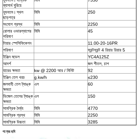
ব্যাসার্ধ ঘুরিয়ে
ন্যূনতম।
স্থল
মিমি
250
ছাড়পত্র
সংযোগ প্রস্থ
মিমি
2250
রোলার ওভারল্যাপের
মিমি
45
পরিমাণ
টায়ার স্পেসিফিকেশন
11.00-20-16PR
পরিমাণ
ফ্রন্টফ্রন্ট 4 রিয়ার রিয়ার 5
ইঞ্জিন মডেল
YC4A125Z
আদর্শ
জল শীতল, চাপ
হারের ক্ষমতা
kw @ 2200 আর / মিনিট
92
ইঞ্জিন তেল খরচ
g.kw/h
≤230
জলবাহী তেল ট্যাঙ্ক
এল
60
ক্ষমতা
ডিজেল তেলের ট্যাঙ্ক
এল
150
ক্ষমতা
সামগ্রিক দৈর্ঘ্য
মিমি
4770
সামগ্রিক প্রস্থ
মিমি
2250
সামগ্রিক উচ্চতা
মিমি
3285
পণ্যের ছবি