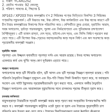
1. ইঞ্জিন: YC4A125Z
2. রোটেড পাওয়ার: 92 কেডব্লু
3. পরিমাণ: সামনের 4, পিছনের 5
XP163 / XP203 টায়ার কমপ্যাক্টর হ'ল 2 সিরিজের পণ্যের ভিত্তিতে বিকশিত 3 সিরিজের
পণ্যগুলির ল্যান্ডমার্ক।
এটি উচ্চতর শুরু, উচ্চ কৌশল, উচ্চ কার্যকারিতা এবং উচ্চ মানের কারণে এটি
চীন টায়ার কমপ্যাক্টরের বিকাশের দিকে পরিচালিত করে।
মেশিনটিতে সুন্দর চেহারা, ড্রাইভিং আরাম,
সহজ অপারেশন, দুর্দান্ত পারফরম্যান্স, সুরক্ষা এবং নির্ভরযোগ্যতা এবং সুবিধাজনক রক্ষণাবেক্ষণ
বৈশিষ্ট্যযুক্ত।
এটি ডামাল রাস্তা, বেস স্তর, হাইপো-বেস স্তর, এবং ফিলিং নির্মাণে প্রয়োগ করা
যেতে পারে।
এটি বিশেষত উচ্চ-গ্রেডের মহাসড়কগুলির জন্য সড়ক নির্মাণ এবং জল সংরক্ষণের জন্য
প্রয়োজনীয় কমপ্যাক্ট সরঞ্জাম।
ড্রাইভিং আরাম
প্রশস্ত এবং উজ্জ্বল ক্যাবটিতে প্রশস্ত দর্শন এবং আরাম রয়েছে।
উভয় পক্ষের অপারেশন
একেবারে কার্ব এবং ঘূর্ণিত অন্ধ কোণ ঘূর্ণায়মান এড়াতে পারে।
সাধারণ অপারেশন
অপারেশনের জন্য দুটি স্টিয়ারিং হুইল, দুটি আসন এবং দুটি স্বতন্ত্র নিয়ন্ত্রণ ব্যবস্থা রয়েছে।
গতি
পরিবর্তন বৈদ্যুতিন নিয়ন্ত্রণ হ্যান্ডেল এবং দ্বি-গতি গিয়ার শিফট ডিজাইন গ্রহণ করে, যা যথাক্রমে
সংযোগ এবং সাইট ট্রান্সফার প্রয়োজনীয়তাগুলি পূরণ করতে পারে, একসাথে নমনীয় বৈদ্যুতিন
নিয়ন্ত্রণ অপারেশন এবং আরামদায়ক হ্যান্ডফিলের সাথে চালকদের শ্রমের তীব্রতা হ্রাস করে।
চমৎকার কর্মক্ষমতা
বায়ুসংক্রান্ত টায়ারটিকে স্তরটি কমপ্যাক্ট করার জন্য গ্রহণ করা সংক্রামিত উপকরণগুলির ক্ষতি
করবে না।
কমপ্যাক্ট পারফরম্যান্স কাউন্টার ওয়েট যুক্ত বা হ্রাস এবং টায়ারের মুদ্রাস্ফীতি চাপ
পরিবর্তন করে উন্নত করা যেতে পারে।
টায়ারের স্থিতিস্থাপকতা দ্বারা উত্পাদিত কুঁচকানো