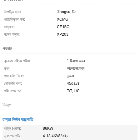
উৎপত্তি স্থল:
Jiangsu, চীন
পরিচিতিমুলক নাম:
XCMG
সাক্ষ্যদান:
CE ISO
মডেল নম্বার:
XP203
প্রদান
ন্যূনতম চাহিদার পরিমাণ:
1 বিন্যাস করুন
মূল্য:
আলোচনাযোগ্য
প্যাকেজিং বিবরণ:
ন্যুডও
ডেলিভারি সময়:
45days
পরিশোধের শর্ত:
T/T, L/C
বিবরণ
রাস্তা নির্মাণ যন্ত্রপাতি
শক্তি (ওয়াট):
86KW
ভ্রমণের গতি:
4-18.4KW / এইচ