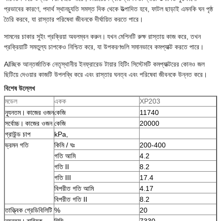
প্রভাবের কারণে, পদার্থ স্থানচ্যুতি সমস্ত দিক থেকে উত্পাদিত হবে, ফাটল ছাড়াই এমনকি ঘন পৃষ্ঠ
তৈরি করবে, যা রাস্তার পরিষেবা জীবনকে দীর্ঘায়িত করতে পারে।
সামনের চাকার সুইং প্রক্রিয়া অবলম্বন করুন।
যখন মেশিনটি রুক্ষ রাস্তায় কাজ করে, তখন
প্রক্রিয়াটি সমতুল্য চাপকেও নিশ্চিত করে, যা উপকরণগুলি সমানভাবে কমপ্যাক্ট করতে পারে।
Alচ্ছিক আন্তর্জাতিক নেতৃস্থানীয় ইনফ্রারেড টায়ার হিটিং সিস্টেমটি কমপ্যাক্টরের কোনও জল
ছিটিয়ে দেওয়ার কাজটি উপলব্ধি করে এবং রাস্তার ঘনত্ব এবং পরিষেবা জীবনকে উন্নত করে।
বিশেষ উল্লেখ
মডেল
একক
XP203
ন্যূনতম।
কাজের ওজন
কেজি
11740
সর্বোচ্চ।
কাজের ওজন
কেজি
20000
গ্রাউন্ড চাপ
kPa,
ভ্রমন গতি
কিমি / ঘঃ
200-400
গতি আমি
4.2
গতি II
8.2
গতি III
17.4
বিপরীত গতি আমি
4.17
বিপরীত গতি II
8.2
তাত্ত্বিক গ্রেডিবিলিটি
%
20
ন্যূনতম।
বাহ্যিক
মিমি
7330