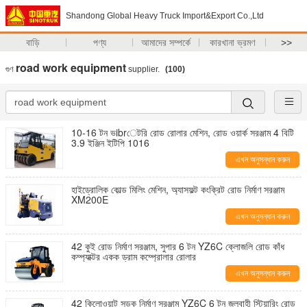
Shandong Global Heavy Truck Import&Export Co.,Ltd
বাড়ি
পণ্য
আমাদের সম্পর্কে
কারখানা ভ্রমণ
>>
road work equipment
গুণ
supplier.
(100)
10-16 টন ভibrেটরি রোড রোলার মেশিন, রোড ওয়ার্ক সরঞ্জাম 4 বিটি
3.9 ইঞ্জিন ইটিপি 1016
এখন অনুসন্ধান করুন
হাইড্রোলিক কোল্ড মিলিং মেশিন, অ্যাসফল্ট কংক্রিট রোড নির্মাণ সরঞ্জাম
XM200E
এখন অনুসন্ধান করুন
42 কুই রোড নির্মাণ সরঞ্জাম, সুপার 6 টন YZ6C ক্লোজলি রোড কাঁধ
কম্প্যাক্টর একক ড্রাম কম্প্রোলার রোলার
এখন অনুসন্ধান করুন
42 কিলোওয়াট সড়ক নির্মাণ সরঞ্জাম YZ6C 6 টন জলবাহী স্টিয়ারিং রোড