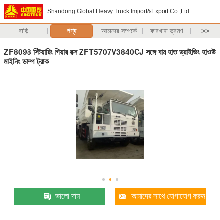
Shandong Global Heavy Truck Import&Export Co.,Ltd
বাড়ি
পণ্য
আমাদের সম্পর্কে
কারখানা ভ্রমণ
>>
ZF8098 স্টিয়ারিং গিয়ার বক্স ZFT5707V3840CJ সঙ্গে বাম হাত ড্রাইভিং হাওউ
মাইনিং ডাম্প ট্রাক
ভালো দাম
আমাদের সাথে যোগাযোগ করুন