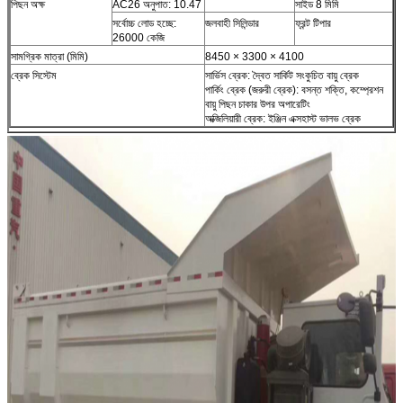
পিছন অক্ষ
AC26 অনুপাত: 10.47
সাইড 8 মিমি
সর্বোচ্চ লোড হচ্ছে:
জলবাহী সিলিন্ডার
ফ্রন্ট টিপার
26000 কেজি
সামগ্রিক মাত্রা (মিমি)
8450 × 3300 × 4100
ব্রেক সিস্টেম
সার্ভিস ব্রেক: দ্বৈত সার্কিট সংকুচিত বায়ু ব্রেক
পার্কিং ব্রেক (জরুরী ব্রেক): বসন্ত শক্তি, কম্প্রেশন
বায়ু পিছন চাকার উপর অপারেটিং
অক্জিলিয়ারী ব্রেক: ইঞ্জিন এক্সহাস্ট ভালভ ব্রেক