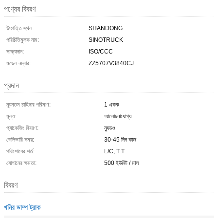
পণ্যের বিবরণ
উৎপত্তি স্থল:
SHANDONG
পরিচিতিমুলক নাম:
SINOTRUCK
সাক্ষ্যদান:
ISO/CCC
মডেল নম্বার:
ZZ5707V3840CJ
প্রদান
ন্যূনতম চাহিদার পরিমাণ:
1 একক
মূল্য:
আলোচনাযোগ্য
প্যাকেজিং বিবরণ:
ন্যুডও
ডেলিভারি সময়:
30-45 দিন কাজ
পরিশোধের শর্ত:
L/C, T T
যোগানের ক্ষমতা:
500 ইউনিট / মাস
বিবরণ
খনির ডাম্প ট্রাক