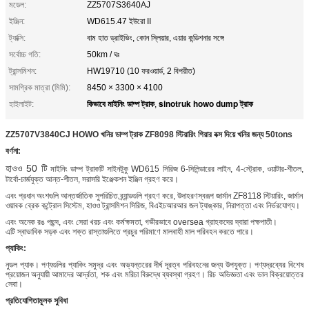
মডেল:
ZZ5707S3640AJ
ইঞ্জিন:
WD615.47 ইউরো II
ট্যাক্সি:
বাম হাত ড্রাইভিং, কোন স্লিয়ার, এয়ার কন্ডিশনার সঙ্গে
সর্বোচ্চ গতি:
50km / ঘঃ
ট্রান্সমিশন:
HW19710 (10 ফরওয়ার্ড, 2 বিপরীত)
সামগ্রিক মাত্রা (মিমি):
8450 × 3300 × 4100
কিভাবে মাইনিং ডাম্প ট্রাক
sinotruk howo dump ট্রাক
হাইলাইট:
,
ZZ5707V3840CJ HOWO খনির ডাম্প ট্রাক ZF8098 স্টিয়ারিং গিয়ার বক্স দিয়ে খনির জন্য 50tons
বর্ণনা:
হাওও 50 টি
মাইনিং ডাম্প ট্রাকটি সাইনটুকু WD615 সিরিজ 6-সিলিন্ডারের লাইন, 4-স্ট্রোক, ওয়াটার-শীতল,
টার্বো-চার্জযুক্ত আন্ত-শীতল, সরাসরি ইঞ্জেকশন ইঞ্জিন গ্রহণ করে।
এবং প্রধান অংশগুলি আন্তর্জাতিক সুপরিচিত ব্র্যান্ডগুলি গ্রহণ করে, উদাহরণস্বরূপ জার্মান ZF8118 স্টিয়ারিং, জার্মান
ওয়াবক ব্রেক কন্ট্রোল সিস্টেম, হাওও ট্রান্সমিশন সিরিজ, বিএইচআরআর জল ট্যাঙ্কার, নিরাপত্তা এবং নির্ভরযোগ্য।
এবং
অনেক রঙ পছন্দ, এবং সেরা খরচ এবং কর্মক্ষমতা, গভীরভাবে oversea গ্রাহকদের দ্বারা পক্ষপাতী।
এটি স্বাভাবিক সড়ক এবং শক্ত রাস্তাগুলিতে প্রচুর পরিমাণে মালবাহী মাল পরিবহন করতে পারে।
প্যাকিং:
নুডল প্যাক। পণ্যগুলির প্যাকিং সমুদ্র এবং অভ্যন্তরের দীর্ঘ দূরত্ব পরিবহনের জন্য উপযুক্ত। পণ্যদ্রব্যের বিশেষ
প্রয়োজন অনুযায়ী আমাদের আর্দ্রতা, শক এবং মরিচা বিরুদ্ধে ব্যবস্থা গ্রহণ। রিচ অভিজ্ঞতা এবং ভাল বিক্রয়োত্তর
সেবা।
প্রতিযোগিতামূলক সুবিধা