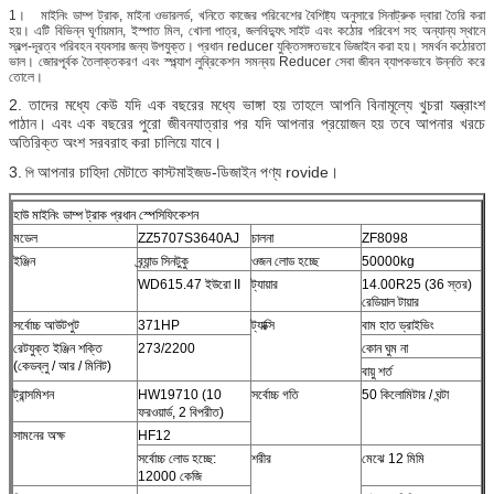
1।
মাইনিং ডাম্প ট্রাক, মাইনা ওভারলর্ড, খনিতে কাজের পরিবেশের বৈশিষ্ট্য অনুসারে সিনাট্রুক দ্বারা তৈরি করা
হয়। এটি বিভিন্ন ঘূর্ণায়মান, ইস্পাত মিল, খোলা পাত্র, জলবিদ্যুৎ সাইট এবং কঠোর পরিবেশ সহ অন্যান্য স্থানে
স্বল্প-দূরত্ব পরিবহন ব্যবসার জন্য উপযুক্ত।
প্রধান reducer যুক্তিসঙ্গতভাবে ডিজাইন করা হয়।
সমর্থন কঠোরতা
ভাল।
জোরপূর্বক তৈলাক্তকরণ এবং স্প্ল্যাশ লুব্রিকেশন সমন্বয় Reducer সেবা জীবন ব্যাপকভাবে উন্নতি করে
তোলে।
2. তাদের মধ্যে কেউ যদি এক বছরের মধ্যে ভাঙ্গা হয় তাহলে আপনি বিনামূল্যে খুচরা যন্ত্রাংশ
পাঠান।
এবং এক বছরের পুরো জীবনযাত্রার পর
যদি আপনার প্রয়োজন হয় তবে আপনার খরচে
অতিরিক্ত অংশ সরবরাহ করা চালিয়ে যাবে।
3.
আপনার চাহিদা মেটাতে কাস্টমাইজড-ডিজাইন পণ্য rovide।
পি
হাউ মাইনিং ডাম্প ট্রাক প্রধান স্পেসিফিকেশন
মডেল
ZZ5707S3640AJ
চালনা
ZF8098
ইঞ্জিন
ব্র্যান্ড সিনটুকু
ওজন লোড হচ্ছে
50000kg
WD615.47 ইউরো II
ট্যায়ার
14.00R25 (36 স্তর)
রেডিয়াল টায়ার
সর্বোচ্চ আউটপুট
371HP
ট্যাক্সি
বাম হাত ড্রাইভিং
রেটযুক্ত ইঞ্জিন শক্তি
273/2200
কোন ঘুম না
(কেডব্লু / আর / মিনিট)
বায়ু শর্ত
ট্রান্সমিশন
HW19710 (10
সর্বোচ্চ গতি
50 কিলোমিটার / ঘন্টা
ফরওয়ার্ড, 2 বিপরীত)
সামনের অক্ষ
HF12
সর্বোচ্চ লোড হচ্ছে:
শরীর
মেঝে 12 মিমি
12000 কেজি