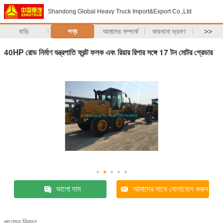
Shandong Global Heavy Truck Import&Export Co.,Ltd
বাড়ি
পণ্য
আমাদের সম্পর্কে
কারখানা ভ্রমণ
>>
40HP রোড নির্মাণ যন্ত্রপাতি ফ্রন্ট ফলক এবং রিয়ার রিপার সঙ্গে 17 টন মোটর গ্রেডার
ভালো দাম
আমাদের সাথে যোগাযোগ করুন
পণ্যের বিবরণ