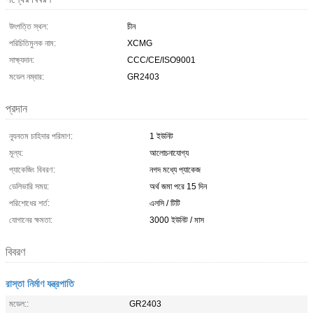
উৎপত্তি স্থল:
চীন
পরিচিতিমুলক নাম:
XCMG
সাক্ষ্যদান:
CCC/CE/ISO9001
মডেল নম্বার:
GR2403
প্রদান
ন্যূনতম চাহিদার পরিমাণ:
1 ইউনিট
মূল্য:
আলোচনাযোগ্য
প্যাকেজিং বিবরণ:
নগদ মধ্যে প্যাকেজ
ডেলিভারি সময়:
অর্থ জমা পরে 15 দিন
পরিশোধের শর্ত:
এলসি / টিটি
যোগানের ক্ষমতা:
3000 ইউনিট / মাস
বিবরণ
রাস্তা নির্মাণ যন্ত্রপাতি
মডেল::
GR2403