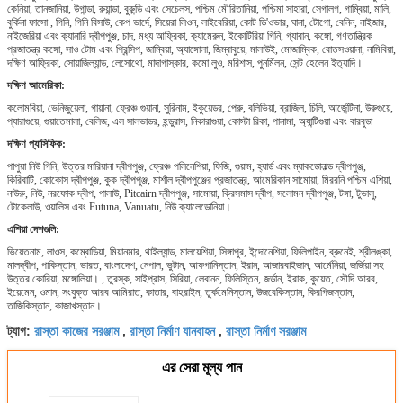
কেনিয়া, তানজানিয়া, উগান্ডা, রুয়ান্ডা, বুরুন্ডি এবং সেচেলস, পশ্চিম মৌরিতানিয়া, পশ্চিমা সাহারা, সেগালগ, গাম্বিয়া, মালি,
বুর্কিনা ফাসো , গিনি, গিনি বিসাউ, কেপ ভার্দে, সিয়েরা লিওন, লাইবেরিয়া, কোট ডি'ওভার, ঘানা, টোগো, বেনিন, নাইজার,
নাইজেরিয়া এবং ক্যানারি দ্বীপপুঞ্জ, চাদ, মধ্য আফ্রিকা, ক্যামেরুন, ইকোটিরিয়া গিনি, গ্যাবান, কঙ্গো, গণতান্ত্রিক
প্রজাতন্ত্র কঙ্গো, সাও টোম এবং প্রিন্সিপ, জাম্বিয়া, অ্যাঙ্গোলা, জিম্বাবুয়ে, মালাউই, মোজাম্বিক, বোতসওয়ানা, নামিবিয়া,
দক্ষিণ আফ্রিকা, সোয়াজিল্যান্ড, লেসোথো, মাদাগাস্কার, কমো লুও, মরিশাস, পুনর্মিলন, সেন্ট হেলেন ইত্যাদি।
দক্ষিণ আমেরিকা:
কলোমবিয়া, ভেনিজুয়েলা, গায়ানা, ফ্রেঞ্চ গুয়ানা, সুরিনাম, ইকুয়েডর, পেরু, বলিভিয়া, ব্রাজিল, চিলি, আর্জেন্টিনা, উরুগুয়ে,
প্যারাগুয়ে, গুয়াতেমালা, বেলিজ, এল সালভাডর, হন্ডুরাস, নিকারাগুয়া, কোস্টা রিকা, পানামা, অ্যান্টিগুয়া এবং বারবুডা
দক্ষিণ প্যাসিফিক:
পাপুয়া নিউ গিনি, উত্তর মারিয়ানা দ্বীপপুঞ্জ, ফ্রেঞ্চ পলিনেশিয়া, ফিজি, গুয়াম, হ্যার্ড এবং ম্যাকডোনাল্ড দ্বীপপুঞ্জ,
কিরিবাটি, কোকোস দ্বীপপুঞ্জ, কুক দ্বীপপুঞ্জ, মার্শাল দ্বীপপুঞ্জের প্রজাতন্ত্র, আমেরিকান সামোয়া, মিররনি পশ্চিম এশিয়া,
নাউরু, নিউ, নরফোক দ্বীপ, পালাউ, Pitcairn দ্বীপপুঞ্জ, সামোয়া, ক্রিসমাস দ্বীপ, সলোমন দ্বীপপুঞ্জ, টঙ্গা, টুভালু,
টোকেলাউ, ওয়ালিস এবং Futuna, Vanuatu, নিউ ক্যালেডোনিয়া।
এশিয়া দেশগুলি:
ভিয়েতনাম, লাওস, কম্বোডিয়া, মিয়ানমার, থাইল্যান্ড, মালয়েশিয়া, সিঙ্গাপুর, ইন্দোনেশিয়া, ফিলিপাইন, ব্রুনেই, শ্রীলঙ্কা,
মালদ্বীপ, পাকিস্তান, ভারত, বাংলাদেশ, নেপাল, ভুটান, আফগানিস্তান, ইরান, আজারবাইজান, আর্মেনিয়া, জর্জিয়া সহ
উত্তর কোরিয়া, মঙ্গোলিয়া। , তুরস্ক, সাইপ্রাস, সিরিয়া, লেবানন, ফিলিস্তিন, জর্ডান, ইরাক, কুয়েত, সৌদি আরব,
ইয়েমেন, ওমান, সংযুক্ত আরব আমিরাত, কাতার, বাহরাইন, তুর্কমেনিস্তান, উজবেকিস্তান, কিরগিজস্তান,
তাজিকিস্তান, কাজাখস্তান।
রাস্তা কাজের সরঞ্জাম
রাস্তা নির্মাণ যানবাহন
রাস্তা নির্মাণ সরঞ্জাম
ট্যাগ:
,
,
এর সেরা মূল্য পান