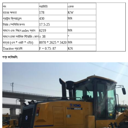
পদ
পরামিতি
একক
হারের ক্ষমতা
178
KW
গ্রাউন্ড ক্লিয়ারেন্স
430
মিমি
টায়ার স্পেসিফিকেশন
17.5-25
সামনে এবং পিছন axles স্থান
6219
মিমি
সামনে চাকা সর্বাধিক স্টিয়ারিং কোণ
± 38
°
মাত্রা (এল * ওয়াট * এইচ)
8970 * 2625 * 3420
মিমি
Tractive প্রচেষ্টা
F = 0.75: 87
KN
পণ্য ফটোগুলি: