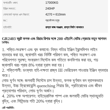
অপারেটিং ওজন:
17000KG
ইঞ্জিন ক্ষমতা::
240HP
মোলবোর্ড প্রস্থ এক্স উচ্চতা:
4270 × 610mm
রঙ::
প্রকৌশল হলুদ
রাস্তা কাজ সরঞ্জাম
রাস্তা নির্মাণ যানবাহন
হাইলাইট:
,
GR2403 ফ্রন্ট ফলক এবং রিয়ার রিপার সঙ্গে 200 এইচপি মোটর গ্রেডার নতুন আগমন
বৈশিষ্ট্য:
1. শক্তি-সংরক্ষণ এবং শব্দ কমানো: নিম্ন গতির ইঞ্জিন ট্রান্সমিশন লাইন
ব্যবহার করা হয়, জ্বালানি খরচ নির্দিষ্ট পরিমাণ কম, শক্তি সংরক্ষণ এবং
পরিবেশগত সুরক্ষা;
সংক্রমণ সিস্টেম কম গতিতে কনফিগার করা হয়, গড়
জ্বালানি খরচ প্রায় 8% দ্বারা হ্রাস করা হয়।
2. শক্তিশালী: ডংক্যাং হাই-দক্ষতা রাজ্য III ভেরিয়েবল পাওয়ার ইঞ্জিন ব্যবহার
করে।
লোড ঘূর্ণন সঙ্গে: জলবাহী সিস্টেম চাপ উন্নত, ফলক ঘূর্ণমান বল ব্যাপকভাবে
উন্নত, উচ্চ ফ্রিকোয়েন্সি quenching গিয়ার রিং, প্রতিরোধের এবং জীবন
প্রত্যাশার পরিধান, লোড ঘূর্ণন অর্জন।
4. 20% দক্ষ অপারেশন: হাইড্রোলিক পাম্প এবং জলবাহী মোটর স্থানচ্যুতি
বৃদ্ধি, এবং সিলিন্ডার গতি 20% দ্বারা বৃদ্ধি।
রেট পরামিতি: