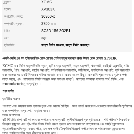
ব্র্যান্ড::
XCMG
মডেল::
XP303K
অপারেটিং ওজন::
30300kg
কম্প্যাক্টিং প্রস্থ::
2750mm
ইঞ্জিন::
SC8D 156.2G2B1
রঙ::
হলুদ
রাস্তা নির্মাণ সরঞ্জাম
রাস্তা নির্মাণ যানবাহন
হাইলাইট:
,
এক্সসিএমজি 30 টন হাইড্রোলিক রোড রোলার মেশিন বায়ুসংক্রান্ত রাবার টায়ার রোড রোলার XP303K
XCMG এর নির্মাণ যন্ত্রপাতিগুলি ক্রেন, ভূমি চলন্ত যন্ত্রপাতি, সড়ক যন্ত্রপাতি, খননকারী, কংক্রিট যন্ত্রপাতি, খনির
যন্ত্রপাতি, পিলিং যন্ত্রপাতি, কাঠের যন্ত্রপাতি, অগ্নিনির্বাপক যন্ত্রপাতি, ভারী ট্রাক, স্যানিটেশন যন্ত্রপাতি, কৃষি যন্ত্রপাতি
এবং সরঞ্জাম সহ একটি বিস্ময়কর পরিসর সরবরাহ করে। আরও অনেক কিছু।
আমরা বিশ্বের সবচেয়ে ব্যাপক পণ্য
লাইন আছে, এবং গ্রাহকদের নির্মাণ সরঞ্জাম জন্য সমাধান সম্পূর্ণ।
আমাদের অন্যান্য ব্যবসার অর্থ, লিজিং, এবং
remanufacturing অন্তর্ভুক্ত।
পণ্য বর্ণনা:
ড্রাইভিং সান্ত্বনা
প্রশস্ত এবং উজ্জ্বল ক্যাব ব্যাপক দৃশ্য এবং আরাম বৈশিষ্ট্য।
উভয় পার্শ্ব অপারেশন একেবারে কারাপরিদর্শক ঘূর্ণায়মান
এবং কম্পাঙ্কিং অন্ধ কোণে এড়ানো যাবে।
সহজ অপারেশন
দুটি স্টিয়ারিং চাকা, দুটি আসন এবং অপারেশনের জন্য দুটি স্বাধীন নিয়ন্ত্রণ ব্যবস্থা রয়েছে।
গতি পরিবর্তন বৈদ্যুতিক
নিয়ন্ত্রণ হ্যান্ডেল এবং দুই-গতির গিয়ার শিফট নকশা গ্রহণ করে যা ক্রমাগত কম্প্যাকশন এবং সাইট ট্রান্সফারের
প্রয়োজনীয়তাগুলি পূরণ করতে পারে, একসঙ্গে নমনীয় বৈদ্যুতিন নিয়ন্ত্রণ অপারেশন এবং আরামদায়ক হ্যান্ডফেলের
সাথে, ড্রাইভারগুলির শ্রম তীব্রতাকে হ্রাস করে।