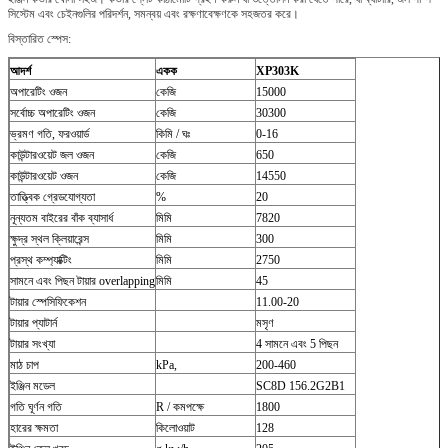
সিস্টেম এবং চেইনগুলির পরিদর্শন, সমন্বয় এবং রক্ষণাবেক্ষণকে সহজতর করে।
বিস্তারিত স্পেস:
আদর্শ
একক
XP303K
অপারেটিং ওজন
কেজি
15000
সর্বোচ্চ অপারেটিং ওজন
কেজি
30300
ভ্রমণ গতি, ফরওয়ার্ড
কিমি / ঘঃ
0-16
কাউন্টারওয়েট জল ওজন
কেজি
650
কাউন্টারওয়েট ওজন
কেজি
14550
তাত্ত্বিক গ্রেডযোগ্যতা
%
20
নূন্যতম বাইরের বাঁক ব্যাসার্ধ
মিমি
7820
ক্ষুদ্র স্থল ক্লিয়ারেন্স
মিমি
300
প্রস্থ কম্প্যাক্টিং
মিমি
2750
সামনে এবং পিছন টায়ার overlapping
মিমি
45
টায়ার স্পেসিফিকেশন
11.00-20
টায়ার প্যাটার্ন
মসৃণ
টায়ার সংখ্যা
4 সামনে এবং 5 পিছন
মাঠ চাপ
kPa,
200-460
ইঞ্জিন মডেল
SC8D 156.2G2B1
গতি ঘূর্ণন গতি
R / কমপক্ষে
1800
হারের ক্ষমতা
কিলোওয়াট
128