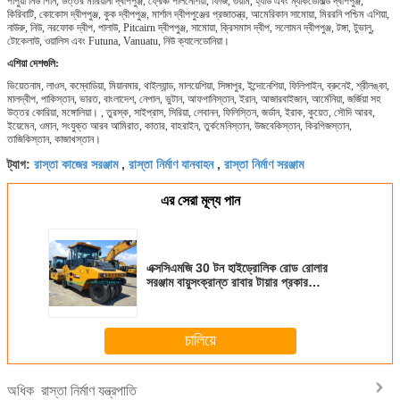
পাপুয়া নিউ গিনি, উত্তর মারিয়ানা দ্বীপপুঞ্জ, ফ্রেঞ্চ পলিনেশিয়া, ফিজি, গুয়াম, হ্যার্ড এবং ম্যাকডোনাল্ড দ্বীপপুঞ্জ,
কিরিবাটি, কোকোস দ্বীপপুঞ্জ, কুক দ্বীপপুঞ্জ, মার্শাল দ্বীপপুঞ্জের প্রজাতন্ত্র, আমেরিকান সামোয়া, মিররনি পশ্চিম এশিয়া,
নাউরু, নিউ, নরফোক দ্বীপ, পালাউ, Pitcairn দ্বীপপুঞ্জ, সামোয়া, ক্রিসমাস দ্বীপ, সলোমন দ্বীপপুঞ্জ, টঙ্গা, টুভালু,
টোকেলাউ, ওয়ালিস এবং Futuna, Vanuatu, নিউ ক্যালেডোনিয়া।
এশিয়া দেশগুলি:
ভিয়েতনাম, লাওস, কম্বোডিয়া, মিয়ানমার, থাইল্যান্ড, মালয়েশিয়া, সিঙ্গাপুর, ইন্দোনেশিয়া, ফিলিপাইন, ব্রুনেই, শ্রীলঙ্কা,
মালদ্বীপ, পাকিস্তান, ভারত, বাংলাদেশ, নেপাল, ভুটান, আফগানিস্তান, ইরান, আজারবাইজান, আর্মেনিয়া, জর্জিয়া সহ
উত্তর কোরিয়া, মঙ্গোলিয়া। , তুরস্ক, সাইপ্রাস, সিরিয়া, লেবানন, ফিলিস্তিন, জর্ডান, ইরাক, কুয়েত, সৌদি আরব,
ইয়েমেন, ওমান, সংযুক্ত আরব আমিরাত, কাতার, বাহরাইন, তুর্কমেনিস্তান, উজবেকিস্তান, কিরগিজস্তান,
তাজিকিস্তান, কাজাখস্তান।
রাস্তা কাজের সরঞ্জাম
রাস্তা নির্মাণ যানবাহন
রাস্তা নির্মাণ সরঞ্জাম
ট্যাগ:
,
,
এর সেরা মূল্য পান
এক্সসিএমজি 30 টন হাইড্রোলিক রোড রোলার
সরঞ্জাম বায়ুসংক্রান্ত রাবার টায়ার প্রকার
XP303K
চালিয়ে
রাস্তা নির্মাণ যন্ত্রপাতি
অধিক