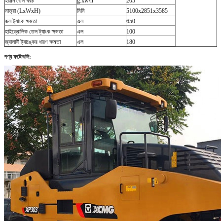
ইঞ্জিন তেল খরচ
g.kw/h
205
মাত্রা (LxWxH)
মিমি
5100x2851x3585
জল ট্যাংক ক্ষমতা
এল
650
হাইড্রোলিক তেল ট্যাংক ক্ষমতা
এল
100
জ্বালানী ট্যাঙ্কের ধারণ ক্ষমতা
এল
180
পণ্য ফটোগুলি: