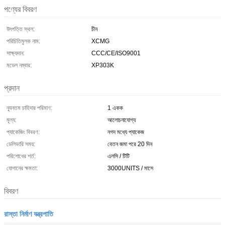
পণ্যের বিবরণ
উৎপত্তি স্থল:
চীন
পরিচিতিমুলক নাম:
XCMG
সাক্ষ্যদান:
CCC/CE/ISO9001
মডেল নম্বার:
XP303K
প্রদান
ন্যূনতম চাহিদার পরিমাণ:
1 একক
মূল্য:
আলোচনাযোগ্য
প্যাকেজিং বিবরণ:
নগদ মধ্যে প্যাকেজ
ডেলিভারি সময়:
বেতন জমা পরে 20 দিন
পরিশোধের শর্ত:
এলসি / টিটি
যোগানের ক্ষমতা:
3000UNITS / মাসে
বিবরণ
রাস্তা নির্মাণ যন্ত্রপাতি