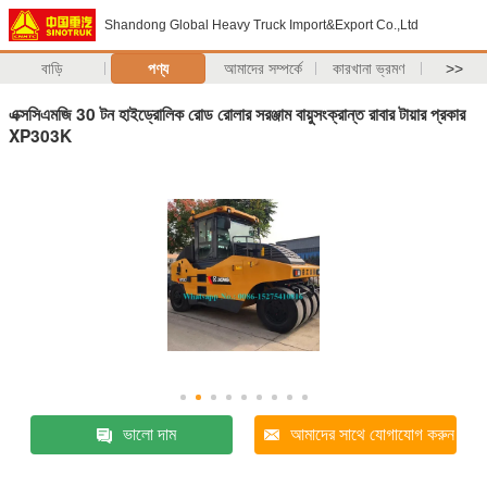
Shandong Global Heavy Truck Import&Export Co.,Ltd
বাড়ি
পণ্য
আমাদের সম্পর্কে
কারখানা ভ্রমণ
>>
এক্সসিএমজি 30 টন হাইড্রোলিক রোড রোলার সরঞ্জাম বায়ুসংক্রান্ত রাবার টায়ার প্রকার
XP303K
ভালো দাম
আমাদের সাথে যোগাযোগ করুন