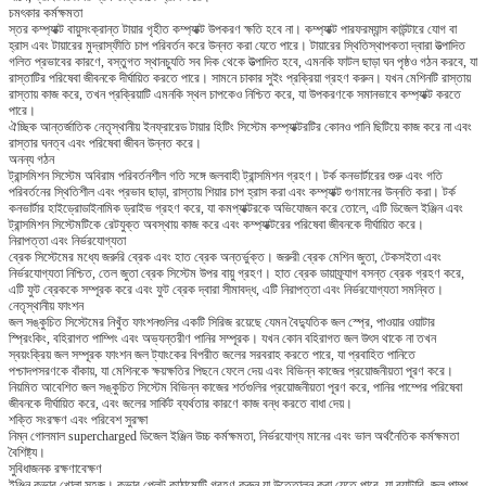
চমৎকার কর্মক্ষমতা
স্তর কম্প্যাক্ট বায়ুসংক্রান্ত টায়ার গৃহীত কম্প্যাক্ট উপকরণ ক্ষতি হবে না।
কম্প্যাক্ট পারফরম্যান্স কাউন্টারে যোগ বা
হ্রাস এবং টায়ারের মুদ্রাস্ফীতি চাপ পরিবর্তন করে উন্নত করা যেতে পারে।
টায়ারের স্থিতিস্থাপকতা দ্বারা উত্পাদিত
গলিত প্রভাবের কারণে, বস্তুগত স্থানচ্যুতি সব দিক থেকে উত্পাদিত হবে, এমনকি ফাটল ছাড়া ঘন পৃষ্ঠও গঠন করবে, যা
রাস্তাটির পরিষেবা জীবনকে দীর্ঘায়িত করতে পারে।
সামনে চাকার সুইং প্রক্রিয়া গ্রহণ করুন।
যখন মেশিনটি রাস্তায়
রাস্তায় কাজ করে, তখন প্রক্রিয়াটি এমনকি স্থল চাপকেও নিশ্চিত করে, যা উপকরণকে সমানভাবে কম্প্যাক্ট করতে
পারে।
ঐচ্ছিক আন্তর্জাতিক নেতৃস্থানীয় ইনফ্রারেড টায়ার হিটিং সিস্টেম কম্প্যাক্টরটির কোনও পানি ছিটিয়ে কাজ করে না এবং
রাস্তার ঘনত্ব এবং পরিষেবা জীবন উন্নত করে।
অনন্য গঠন
ট্রান্সমিশন সিস্টেম অবিরাম পরিবর্তনশীল গতি সঙ্গে জলবাহী ট্রান্সমিশন গ্রহণ।
টর্ক কনভার্টারের শুরু এবং গতি
পরিবর্তনের স্থিতিশীল এবং প্রভাব ছাড়া, রাস্তায় শিয়ার চাপ হ্রাস করা এবং কম্প্যাক্ট গুণমানের উন্নতি করা।
টর্ক
কনভার্টার হাইড্রোডাইনামিক ড্রাইভ গ্রহণ করে, যা কমপ্যাক্টরকে অভিযোজন করে তোলে, এটি ডিজেল ইঞ্জিন এবং
ট্রান্সমিশন সিস্টেমটিকে রেটযুক্ত অবস্থায় কাজ করে এবং কম্প্যাক্টরের পরিষেবা জীবনকে দীর্ঘায়িত করে।
নিরাপত্তা এবং নির্ভরযোগ্যতা
ব্রেক সিস্টেমের মধ্যে জরুরি ব্রেক এবং হাত ব্রেক অন্তর্ভুক্ত।
জরুরী ব্রেক মেশিন জুতা, টেকসইতা এবং
নির্ভরযোগ্যতা নিশ্চিত, তেল জুতা ব্রেক সিস্টেম উপর বায়ু গ্রহণ।
হাত ব্রেক ডায়াফ্র্যাগ বসন্ত ব্রেক গ্রহণ করে,
এটি ফুট ব্রেককে সম্পূরক করে এবং ফুট ব্রেক দ্বারা সীমাবদ্ধ, এটি নিরাপত্তা এবং নির্ভরযোগ্যতা সমন্বিত।
নেতৃস্থানীয় ফাংশন
জল সঙ্কুচিত সিস্টেমের নিখুঁত ফাংশনগুলির একটি সিরিজ রয়েছে যেমন বৈদ্যুতিক জল স্প্রে, পাওয়ার ওয়াটার
স্প্রিংকিং, বহিরাগত পাম্পিং এবং অভ্যন্তরীণ পানির সম্পূরক।
যখন কোন বহিরাগত জল উৎস থাকে না তখন
স্বয়ংক্রিয় জল সম্পূরক ফাংশন জল ট্যাংকের বিপরীত জলের সরবরাহ করতে পারে, যা প্রবাহিত পানিতে
পশ্চাদপসরণকে বাঁকায়, যা মেশিনকে ক্ষয়ক্ষতির পিছনে ফেলে দেয় এবং বিভিন্ন কাজের প্রয়োজনীয়তা পূরণ করে।
নিয়মিত আবেশিত জল সঙ্কুচিত সিস্টেম বিভিন্ন কাজের শর্তগুলির প্রয়োজনীয়তা পূরণ করে, পানির পাম্পের পরিষেবা
জীবনকে দীর্ঘায়িত করে, এবং জলের সার্কিট ব্যর্থতার কারণে কাজ বন্ধ করতে বাধা দেয়।
শক্তি সংরক্ষণ এবং পরিবেশ সুরক্ষা
নিম্ন গোলমাল supercharged ডিজেল ইঞ্জিন উচ্চ কর্মক্ষমতা, নির্ভরযোগ্য মানের এবং ভাল অর্থনৈতিক কর্মক্ষমতা
বৈশিষ্ট্য।
সুবিধাজনক রক্ষণাবেক্ষণ
ইঞ্জিন কভার খোলা সহজ।
কভার প্লেট কাঠামোটি গ্রহণ করুন যা উত্তোলন করা যেতে পারে, যা ব্যাটারি, জল পাম্প