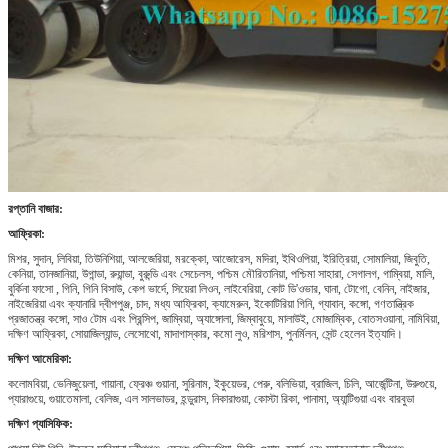
রপ্তানি বাজার:
আফ্রিকা:
মিশর, সুদান, লিবিয়া, তিউনিশিয়া, আলজেরিয়া, মরক্কো, আজোরেস, মদিরা, ইথিওপিয়া, ইরিত্রিয়া, সোমালিয়া, জিবুতি,
কেনিয়া, তানজানিয়া, উগান্ডা, রুয়ান্ডা, বুরুন্ডি এবং সেচেলস, পশ্চিম মৌরিতানিয়া, পশ্চিমা সাহারা, সেগালগ, গাম্বিয়া, মালি,
বুর্কিনা ফাসো , গিনি, গিনি বিসাউ, কেপ ভার্দে, সিয়েরা লিওন, লাইবেরিয়া, কোট ডি'ওভার, ঘানা, টোগো, বেনিন, নাইজার,
নাইজেরিয়া এবং ক্যানারি দ্বীপপুঞ্জ, চাদ, মধ্য আফ্রিকা, ক্যামেরুন, ইকোটিরিয়া গিনি, গ্যাবান, কঙ্গো, গণতান্ত্রিক
প্রজাতন্ত্র কঙ্গো, সাও টোম এবং প্রিন্সিপ, জাম্বিয়া, অ্যাঙ্গোলা, জিম্বাবুয়ে, মালাউই, মোজাম্বিক, বোতসওয়ানা, নামিবিয়া,
দক্ষিণ আফ্রিকা, সোয়াজিল্যান্ড, লেসোথো, মাদাগাস্কার, কমো লুও, মরিশাস, পুনর্মিলন, সেন্ট হেলেন ইত্যাদি।
দক্ষিণ আমেরিকা:
কলোমবিয়া, ভেনিজুয়েলা, গায়ানা, ফ্রেঞ্চ গুয়ানা, সুরিনাম, ইকুয়েডর, পেরু, বলিভিয়া, ব্রাজিল, চিলি, আর্জেন্টিনা, উরুগুয়ে,
প্যারাগুয়ে, গুয়াতেমালা, বেলিজ, এল সালভাডর, হন্ডুরাস, নিকারাগুয়া, কোস্টা রিকা, পানামা, অ্যান্টিগুয়া এবং বারবুডা
দক্ষিণ প্যাসিফিক: