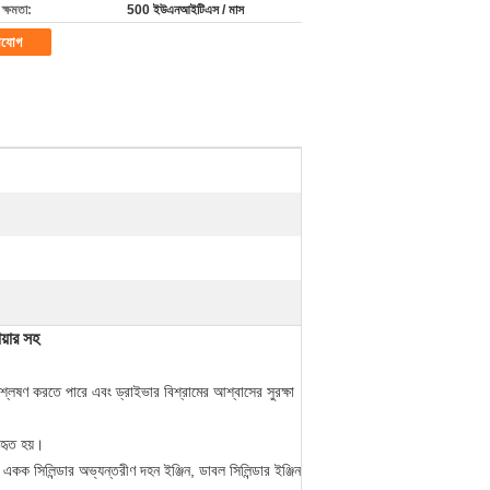
ক্ষমতা:
500 ইউএনআইটিএস / মাস
াযোগ
য়ার সহ
্লেষণ করতে পারে এবং ড্রাইভার বিশ্রামের আশ্বাসের সুরক্ষা
বহৃত হয়।
 একক সিলিন্ডার অভ্যন্তরীণ দহন ইঞ্জিন, ডাবল সিলিন্ডার ইঞ্জিন