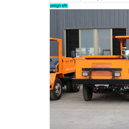
রেফারেন্স ছবি: