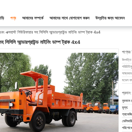
াড়ি
পণ্য
আমাদের সম্পর্কে
আমাদের সাথে যোগাযোগ করুন
উদ্ধৃতির জন্য আবেদন
ং এক্সহাস্ট পিউরিফায়ার সহ সিসিসি আন্ডারগ্রাউন্ড মাইনিং ডাম্প ট্রাক 4x4
হ সিসিসি আন্ডারগ্রাউন্ড মাইনিং ডাম্প ট্রাক 4x4
পণ্যের
উৎপত্তি
পরিচিতিম
সাক্ষ্যদান
মডেল নম্
প্রদান:
ন্যূনতম 
মূল্য:
প্যাকেজি
ডেলিভারি
পরিশোধের