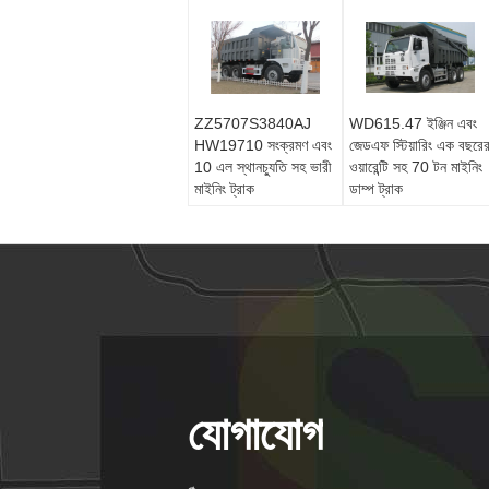
ZZ5707S3840AJ
WD615.47 ইঞ্জিন এবং
HW19710 সংক্রমণ এবং
জেডএফ স্টিয়ারিং এক বছরে
10 এল স্থানচ্যুতি সহ ভারী
ওয়ারেন্টি সহ 70 টন মাইনিং
মাইনিং ট্রাক
ডাম্প ট্রাক
যোগাযোগ