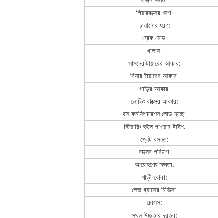
ইঞ্জিন ক্ষমতা:
গিয়ারবক্সের ধরণ:
চালানোর ধরণ:
ব্রেক মোড:
খালাস:
সামনের টায়ারের আকার:
রিয়ার টায়ারের আকার:
গাড়ির আকার:
লোডিং বাক্সের আকার:
বক্স কনফিগারেশন লোড হচ্ছে:
স্টিয়ারিং হুইল পাওয়ার টাইপ:
প্লেট বসন্ত:
বাক্সের পরিমাণ:
আরোহণের ক্ষমতা:
গাড়ী বোঝা:
লেজ গ্যাসের চিকিত্সা:
চেসিস:
স্থল উচ্চতার দূরত্ব: