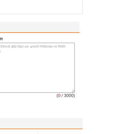
ান
(
0
/ 3000)