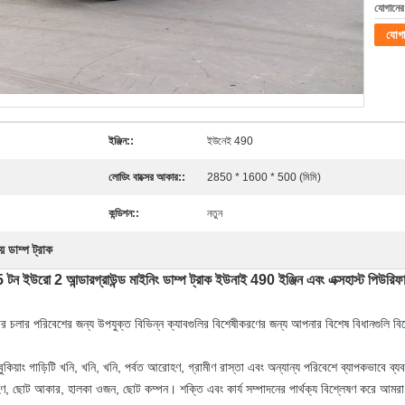
যোগানের 
যোগ
ইঞ্জিন::
ইউনেই 490
লোডিং বাক্সের আকার::
2850 * 1600 * 500 (মিমি)
কন্ডিশন::
নতুন
ে ডাম্প ট্রাক
টন ইউরো 2 আন্ডারগ্রাউন্ড মাইনিং ডাম্প ট্রাক ইউনাই 490 ইঞ্জিন এবং এক্সহাস্ট পিউরিফা
নার চলার পরিবেশের জন্য উপযুক্ত বিভিন্ন ক্যাবগুলির বিশেষীকরণের জন্য আপনার বিশেষ বিধানগুলি বিশ
কিয়াং গাড়িটি খনি, খনি, খনি, পর্বত আরোহণ, গ্রামীণ রাস্তা এবং অন্যান্য পরিবেশে ব্যাপকভাবে ব্য
 গ্রহণ, ছোট আকার, হালকা ওজন, ছোট কম্পন।
শক্তি এবং কার্য সম্পাদনের পার্থক্য বিশ্লেষণ করে আমরা