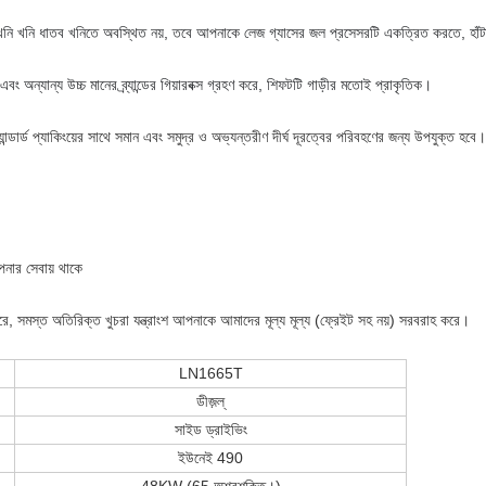
 খনি খনি ধাতব খনিতে অবস্থিত নয়, তবে আপনাকে লেজ গ্যাসের জল প্রসেসরটি একত্রিত করতে, হাঁটার 
 এবং অন্যান্য উচ্চ মানের ব্র্যান্ডের গিয়ারবক্স গ্রহণ করে, শিফটটি গাড়ীর মতোই প্রাকৃতিক।
যান্ডার্ড প্যাকিংয়ের সাথে সমান এবং সমুদ্র ও অভ্যন্তরীণ দীর্ঘ দূরত্বের পরিবহণের জন্য উপযুক্ত হবে
পনার সেবায় থাকে
র বাইরে, সমস্ত অতিরিক্ত খুচরা যন্ত্রাংশ আপনাকে আমাদের মূল্য মূল্য (ফ্রেইট সহ নয়) সরবরাহ করে।
LN1665T
ডীজ়ল্
সাইড ড্রাইভিং
ইউনেই 490