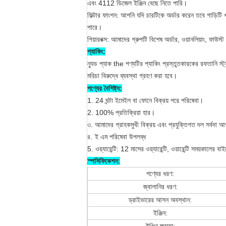
এবং 4112 ডিজেল ইঞ্জিন বেছে নিতে পারি।
ফিল্টার ফাংশন: আপনি যদি চারটিকে অর্ডার করেন তবে গাড়িটি
পারে।
গিয়ারবক্স: আমাদের গ্রুপটি বিশেষ অর্ডার, ওয়ানলিয়াং, ফাউস্ট
প্যাকিং:
ন্যুড প্যাক the পণ্যটির প্যাকিং প্রস্তুতকারকের রফতানি স্ট্
মরিচা বিরুদ্ধে ব্যবস্থা গ্রহণ করা হবে।
পণ্যের বৈশিষ্ট্য:
1. 24 ঘন্টা ইমেইল বা ফোনে বিক্রয় পরে পরিষেবা।
2. 100% প্রতিক্রিয়া হার।
৩. আমাদের গ্রাহকমুখী বিক্রয় এবং প্রযুক্তিগত দল সর্বদা আ
৪. ই এম পরিষেবা উপলব্ধ
5. ওয়্যারেন্টি: 12 মাসের ওয়্যারেন্টি, ওয়ারেন্টি সময়কালে
স্পেসিফিকেশন:
পণ্যের ধরণ:
জ্বালানির ধরণ:
ড্রাইভারের আসন অবস্থান:
ইঞ্জিন: