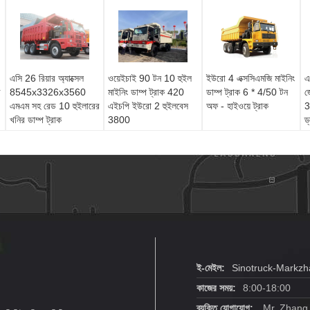
এসি 26 রিয়ার অ্যাক্সেল
ওয়েইচাই 90 টন 10 হুইল
ইউরো 4 এক্সসিএমজি মাইনিং
এ
র
8545x3326x3560
মাইনিং ডাম্প ট্রাক 420
ডাম্প ট্রাক 6 * 4/50 টন
জ
এমএম সহ রেড 10 হুইলারের
এইচপি ইউরো 2 হুইলবেস
অফ - হাইওয়ে ট্রাক
3
খনির ডাম্প ট্রাক
3800
ড
ম
ই-মেইল:
Sinotruck-Markz
কাজের সময়:
8:00-18:00
ব্যক্তি যোগাযোগ:
Mr. Zhang