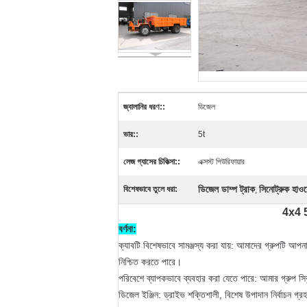
জ্বালানির ধরণ::
ডিজেল
ভার::
5t
লেজ গ্যাসের চিকিত্সা::
এক্সস্ট পিউরিফায়ার
ডিজেল ডাম্প ট্রাক
সিনোট্রুক হাওয়
বিশেষভাবে তুলে ধরা:
,
4x4 5 
বর্ণনা:
ক্যাবটি বিশেষভাবে সামঞ্জস্য করা যায়: আমাদের গ্রুপটি আপ
নিশ্চিত করতে পারে।
পরিবেশে ব্যাপকভাবে ব্যবহার করা যেতে পারে: আমার গ্রুপ সিবু
ডিজেল ইঞ্জিন: ড্রাইভ শক্তিশালী, বিশেষ উপাদান নির্বাচন