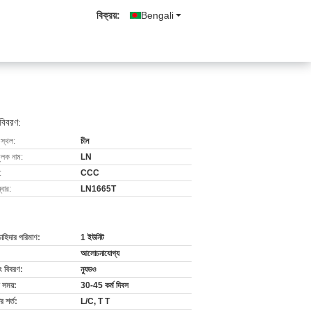
বিক্রয়:
Bengali
 বিবরণ:
 স্থল:
চীন
ুলক নাম:
LN
:
CCC
বার:
LN1665T
চাহিদার পরিমাণ:
1 ইউনিট
আলোচনাযোগ্য
ং বিবরণ:
ন্যুডও
 সময়:
30-45 কর্ম দিবস
 শর্ত:
L/C, T T