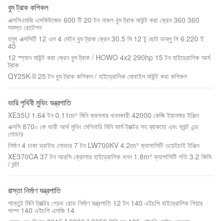
বুম ট্রাক কপিকল
এক্সসিএমজি এসকিউজেড 600 টি 20 টন নাকল বুম ট্রাক মাউন্ট করা ক্রেন 360 360
সমস্ত রোটেশন
হলুদ এক্সসিটি 12 এল 4 মেইন বুম ট্রাক ক্রেন 30.5 মি 12 টু ছোট ডাব্লু পি 6.220 ই
40
12 স্প্যান মাউন্ট করা ক্রেন বুম ট্রাক / HOWO 4x2 290hp 15 টন হাইড্রোলিক আর্ম
ট্রাক
QY25K-II 25 টন বুম ট্রাক কপিকল / হাইড্রোলিক মোবাইল মাউন্ট করা কপিকল
ভারি পৃথিবী মুভিং যন্ত্রপাতি
XE35U 1.64 টন 0.11m³ মিনি ক্রললার খননকারী 42000 কেজি ইয়ানমার ইঞ্জিন
এক্সসি 870০ কে ভারী আর্থ মুভিং মেশিনারি মিনি ফার্ম ট্রাক্টর সহ ব্যাকহো এবং ফ্রন্ট এন্ড
লোডার
নির্মাণ 4 চাকা ড্রাইভ লোডার 7 টন LW700KV 4.2m³ ক্যাপাসিটি ওয়েইচাই ইঞ্জিন
XE370CA 37 টন আরসি ক্রোলার হাইড্রোলিক খনন 1.8m³ ক্যাপাসিটি গতি 3.2 কিমি
/ ঘন্টা
রাস্তা নির্মাণ যন্ত্রপাতি
শান্তুই মিনি ট্রাক্টর গ্রেড রোড নির্মাণ যন্ত্রপাতি 12 টন 140 এইচপি হাইড্রোলিক গিয়ার
পাম্প 140 এইচপি এসজি 14