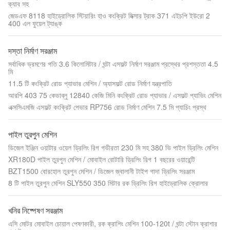
ক্যাব সহ
জেডএফ 8118 হাইড্রোলিক স্টিয়ারিং হাও কংক্রিট মিক্সার ট্রাক 371 এইচপি ইউরো 2
400 এল ফুয়েল ট্যাঙ্ক
দস্তা নির্মাণ সরঞ্জাম
সর্বাধিক ভ্রমণের গতি 3.6 কিলোমিটার / ঘন্টা এসফল্ট নির্মাণ সরঞ্জাম প্রস্থের প্রশস্ততা 4.5
মি
11.5 টি কংক্রিট রোড প্যাভার মেশিন / অ্যাসফল্ট রোড নির্মাণ যন্ত্রপাতি
আরপি 403 75 কেডাব্লু 12840 কেজি মিনি কংক্রিট রোড প্যাভার / এসফল্ট প্যাভিং মেশিন
এক্সসিএমজি এসফল্ট কংক্রিট পেভার RP756 রোড নির্মাণ মেশিন 7.5 মি প্যাচিং প্রস্থ
পাইল তুরপুন মেশিন
ডিজেল ইঞ্জিন ওয়াটার ওয়েল ড্রিলিং রিগ গভীরতা 230 মি সহ 380 ভি পাইল ড্রিলিং মেশিন
XR180D পাইল তুরপুন মেশিন / মোবাইল রোটারি ড্রিলিং রিগ 1 বছরের ওয়ারেন্টি
BZT1500 বোরহোল তুরপুন মেশিন / ডিজেল জ্বালানী টাইপ গাদা ড্রিলিং সরঞ্জাম
8 টি পাইল তুরপুন মেশিন SLY550 350 মিটার রক ড্রিলিং রিগ হাইড্রোলিক ক্রোলার
খনির নিষ্পেষণ সরঞ্জাম
এসি মোটর মোবাইল চোয়াল পেষণকারী, রক ক্রাশিং মেশিন 100-120t / ঘন্টা স্টোন ক্রাশার