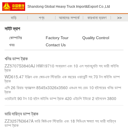
Shandong Global Heavy Truck Import&Export Co.,Ltd
বাড়ি
পণ্য
আমাদের সম্পর্কে
কারখানা ভ্রমণ
>>
সাইট ম্যাপ
কোম্পানির
Factory Tour
Quality Control
খবর
Contact Us
খনির ডাম্প ট্রাক
ZZ5707S3840AJ HW19710 সংক্রমণ এবং 10 এল স্থানচ্যুতি সহ ভারী মাইনিং
ট্রাক
WD615.47 ইঞ্জিন এবং জেডএফ স্টিয়ারিং এক বছরের ওয়ারেন্টি সহ 70 টন মাইনিং ডাম্প
ট্রাক
এসি 26 রিয়ার অ্যাক্সেল 8545x3326x3560 এমএম সহ রেড 10 হুইলারের খনির ডাম্প
ট্রাক
ওয়েইচাই 90 টন 10 হুইল মাইনিং ডাম্প ট্রাক 420 এইচপি ইউরো 2 হুইলবেস 3800
ভারি দায়িত্ব ডাম্প ট্রাক
ZZ3257N3647A ভারি জিউএফ স্টিয়ারিং এবং 18 সিবিএম ক্ষমতা সহ ভারী দায়িত্ব
ডাম্প ট্রাক