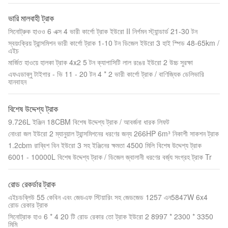
ভারি মালবাহী ট্রাক
সিনোট্রুক হাওও 6 এক্স 4 ভারী কার্গো ট্রাক ইউরো II নির্গমন স্ট্যান্ডার্ড 21-30 টন
স্বয়ংক্রিয় ট্রান্সমিশন ভারী কার্গো ট্রাক 1-10 টন ডিজেল ইউরো 3 হাই স্পিড 48-65km /
এইচ
মার্জিত হাওয়ে হালকা ট্রাক 4x2 5 টন ক্যাপাসিটি লাল রঙের ইউরো 2 উচ্চ সুরক্ষা
এফএডাব্লু টাইগার - ভি 11 - 20 টন 4 * 2 ভারী কার্গো ট্রাক / বাণিজ্যিক ডেলিভারি
যানবাহন
বিশেষ উদ্দেশ্য ট্রাক
9.726L ইঞ্জিন 18CBM বিশেষ উদ্দেশ্য ট্রাক / আবর্জনা ধারক লিফট
নোংরা জল ইউরো 2 ম্যানুয়াল ট্রান্সমিশনের ধরণের জন্য 266HP 6m³ নিকাশী সাকশন ট্রাক
1.2cbm রাব্বিশ বিন ইউরো 3 সহ ইঞ্জিনের ক্ষমতা 4500 মিলি বিশেষ উদ্দেশ্য ট্রাক
6001 - 10000L বিশেষ উদ্দেশ্য ট্রাক / ডিজেল জ্বালানী ধরণের বর্জ্য সংগ্রহ ট্রাক Tr
রোড রেকর্ডার ট্রাক
এইচডব্লিউ 55 কেবিন এবং জেডএফ স্টিয়ারিং সহ জেডজেড 1257 এন5847W 6x4
রোড রেকার ট্রাক
সিনোট্রাক হাও 6 * 4 20 টি রোড রেকার তো ট্রাক ইউরো 2 8997 * 2300 * 3350
মিমি