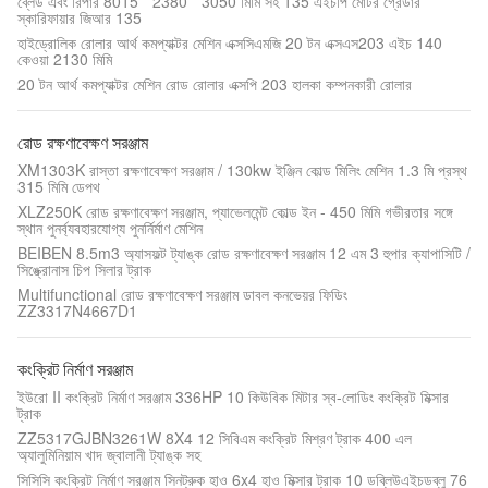
ব্লেড এবং রিপার 8015 * 2380 * 3050 মিমি সহ 135 এইচপি মোটর গ্রেডার
স্কারিফায়ার জিআর 135
হাইড্রোলিক রোলার আর্থ কমপ্যাক্টর মেশিন এক্সসিএমজি 20 টন এক্সএস203 এইচ 140
কেওয়া 2130 মিমি
20 টন আর্থ কমপ্যাক্টর মেশিন রোড রোলার এক্সপি 203 হালকা কম্পনকারী রোলার
রোড রক্ষণাবেক্ষণ সরঞ্জাম
XM1303K রাস্তা রক্ষণাবেক্ষণ সরঞ্জাম / 130kw ইঞ্জিন কোল্ড মিলিং মেশিন 1.3 মি প্রস্থ
315 মিমি ডেপথ
XLZ250K রোড রক্ষণাবেক্ষণ সরঞ্জাম, প্যাভেলমেন্ট কোল্ড ইন - 450 মিমি গভীরতার সঙ্গে
স্থান পুনর্ব্যবহারযোগ্য পুনর্নির্মাণ মেশিন
BEIBEN 8.5m3 অ্যাসফল্ট ট্যাঙ্ক রোড রক্ষণাবেক্ষণ সরঞ্জাম 12 এম 3 হুপার ক্যাপাসিটি /
সিঙ্ক্রোনাস চিপ সিলার ট্রাক
Multifunctional রোড রক্ষণাবেক্ষণ সরঞ্জাম ডাবল কনভেয়র ফিডিং
ZZ3317N4667D1
কংক্রিট নির্মাণ সরঞ্জাম
ইউরো II কংক্রিট নির্মাণ সরঞ্জাম 336HP 10 কিউবিক মিটার স্ব-লোডিং কংক্রিট মিক্সার
ট্রাক
ZZ5317GJBN3261W 8X4 12 সিবিএম কংক্রিট মিশ্রণ ট্রাক 400 এল
অ্যালুমিনিয়াম খাদ জ্বালানী ট্যাঙ্ক সহ
সিসিসি কংক্রিট নির্মাণ সরঞ্জাম সিনট্রুক হাও 6x4 হাও মিক্সার ট্রাক 10 ডব্লিউএইচডব্লু 76