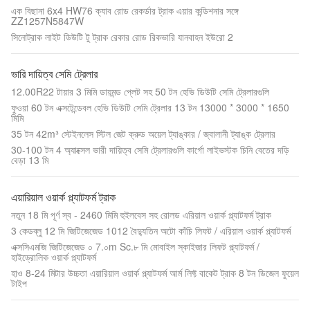
এক বিছানা 6x4 HW76 ক্যাব রোড রেকর্ডার ট্রাক এয়ার কন্ডিশনার সঙ্গে
ZZ1257N5847W
সিনোট্রাক লাইট ডিউটি ​​টু ট্রাক রেকার রোড রিকভারি যানবাহন ইউরো 2
ভারি দায়িত্ব সেমি ট্রেলার
12.00R22 টায়ার 3 মিমি ডায়মন্ড প্লেট সহ 50 টন হেভি ডিউটি ​​সেমি ট্রেলারগুলি
ফুওয়া 60 টন এক্সটেন্ডেবল হেভি ডিউটি ​​সেমি ট্রেলার 13 টন 13000 * 3000 * 1650
মিমি
35 টন 42m³ স্টেইনলেস স্টিল জেট ক্রুড অয়েল ট্যাঙ্কার / জ্বালানী ট্যাঙ্ক ট্রেলার
30-100 টন 4 অ্যাক্সেল ভারী দায়িত্ব সেমি ট্রেলারগুলি কার্গো লাইভস্টক চিনি বেতের দড়ি
বেড়া 13 মি
এয়ারিয়াল ওয়ার্ক প্ল্যাটফর্ম ট্রাক
নতুন 18 মি পূর্ণ স্ব - 2460 মিমি হুইলবেস সহ রোলড এরিয়াল ওয়ার্ক প্ল্যাটফর্ম ট্রাক
3 কেডব্লু 12 মি জিটিজেজেড 1012 বৈদ্যুতিন অটো কাঁচি লিফট / এরিয়াল ওয়ার্ক প্ল্যাটফর্ম
এক্সসিএমজি জিটিজেজেড ০ 7.০m Sc.৮ মি মোবাইল স্কাইজার লিফট প্ল্যাটফর্ম /
হাইড্রোলিক ওয়ার্ক প্ল্যাটফর্ম
হাও 8-24 মিটার উচ্চতা এয়ারিয়াল ওয়ার্ক প্ল্যাটফর্ম আর্ম লিফ্ট বাকেট ট্রাক 8 টন ডিজেল ফুয়েল
টাইপ