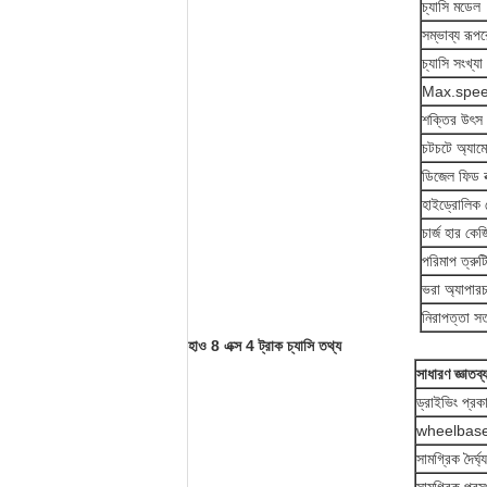
চ্যাসি মডেল
সম্ভাব্য রূপর
চ্যাসি সংখ্যা
Max.speed
শক্তির উৎস
চটচটে অ্যামো
ডিজেল ফিড ব
হাইড্রোলিক 
চার্জ হার কেজ
পরিমাপ ত্রুট
ভরা অ্যাপারচ
নিরাপত্তা সত
হাও
8
এক্স
4
ট্রাক চ্যাসি তথ্য
সাধারণ জ্ঞাতব্
ড্রাইভিং প্রক
wheelbas
সামগ্রিক দৈর্ঘ্য