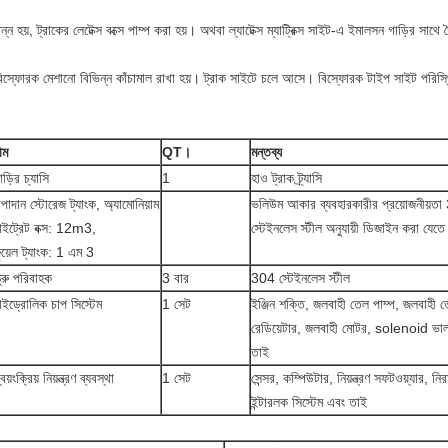
ম্পন্ন হয়, ট্রাকের লেটেক্স বক্সে পাম্প করা হয়। অথবা ল্যাটেক্স ম্যাট্রিক্স সাইট-এ ইমালসন গাড়ির সা
ে বিস্ফোরক মেশানো বিভিন্ন কাঁচামাল রাখা হয়। ট্রাক সাইটে চলে আসে। বিস্ফোরক টাইপ সাইট পরিস্থিত
াম
QT।
মন্তব্য
াড়ির চ্যাসি
1
হাও ট্রাক ট্র্যাসি
পাদান স্টোরেজ ট্যাংক, অ্যামোনিয়াম
ভলিউম আকার ব্যবহারকারীর প্রয়োজনীয়ত
াইট্রেট বক্স: 12m3,
স্টেইনলেস স্টীল অনুযায়ী ডিজাইন করা যেতে
ুয়েল ট্যাংক: 1 এম 3
্ক্রু পরিবাহক
3 বার
304 স্টেইনলেস স্টীল
াইড্রোলিক চাপ সিস্টেম
1 সেট
ইঞ্জিন শক্তি, জলবাহী তেল পাম্প, জলবাহী 
রেডিয়েটার, জলবাহী মোটর, solenoid ভাল
তাই
্বয়ংক্রিয় নিয়ন্ত্রণ ব্যবস্থা
1 সেট
সেন্সর, কম্পিউটার, নিয়ন্ত্রণ সফটওয়্যার, নি
ইন্টারলক সিস্টেম এবং তাই