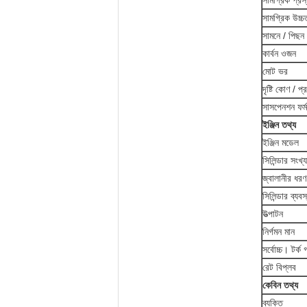
সামগ্রিক প্রস
সামগ্রিক উচ্চ
সামনে / পিছন 
কার্বন ওজন
মোট ভর
দৃষ্টি কোণ / প
সাসপেনশন ফর্ম
ইঞ্জিন তথ্য
ইঞ্জিন মডেল
সিলিন্ডার সংখ্য
জ্বালানীর ধরণ
সিলিন্ডার ব্যবস
উত্পাটন
নির্গমন মান
সর্বোচ্চ। টর্ক 
রেট বিপ্লব
কেবিন তথ্য
ব্যক্তি