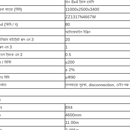
হাও 8x4 ট্রাক চ্যাসি
েখা মাত্রা (মিমি)
11000x2500x3400
ZZ1317N4667W
 (কিমি / ঘ)
80
অটোমোবাইল ইঞ্জিন
নিয়াম নাইট্রেট বক্স এম 3
20
ক্স এম 3
1
তেল ট্যাংক এম 3
0.5
ি / মিনিট
≥200
ি
± 2%
ার মিমি
≥Φ90
র্কতা
তাপমাত্রা সুরক্ষা, disconnection, চেইন শুরু 
য
ার
8X4
e
4600mm
11.00m