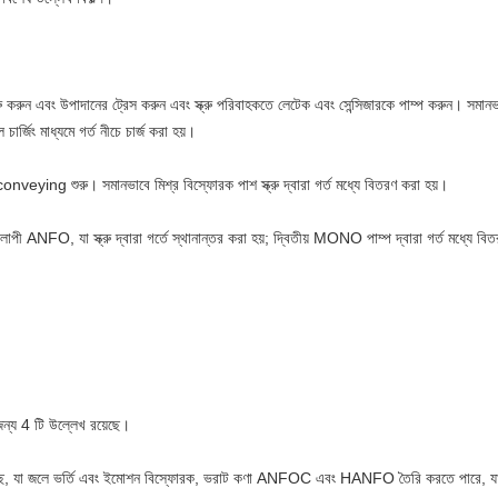
রু করুন এবং উপাদানের ট্রেস করুন এবং স্ক্রু পরিবাহকতে লেটেক এবং সেন্সিজারকে পাম্প করুন। সমান
র্জিং মাধ্যমে গর্ত নীচে চার্জ করা হয়।
nveying শুরু। সমানভাবে মিশ্র বিস্ফোরক পাশ স্ক্রু দ্বারা গর্ত মধ্যে বিতরণ করা হয়।
লাপী ANFO, যা স্ক্রু দ্বারা গর্তে স্থানান্তর করা হয়; দ্বিতীয় MONO পাম্প দ্বারা গর্ত মধ্যে
ন্য 4 টি উল্লেখ রয়েছে।
়েছে, যা জলে ভর্তি এবং ইমোশন বিস্ফোরক, ভরাট কণা ANFOC এবং HANFO তৈরি করতে পারে, যা পা