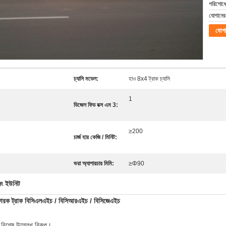
পরিশোধের
যোগানের 
যোগ
চ্যাসি মডেল:
হাও 8x4 ট্রাক চ্যাসি
1
ডিজেল ফিড বক্স এম 3:
≥200
চার্জ হার কেজি / মিনিট:
ভরা অ্যাপারচার মিমি:
≥Φ90
সিং ইউনিট
োরক ট্রাক
বিসিএলএইচ / বিসিআরএইচ / বিসিজেএইচ
 বিশেষ উল্লেখ বিকল্প।