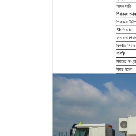
আসন সারি
গিয়ারবক্স তথ্য
গিয়ারবক্স টাই
Shift মোড
ফরোয়ার্ড গিয়া
বিপরীত গিয়ার
পাগড়ি
টায়ারের সংখ্যা
টায়ার মডেল