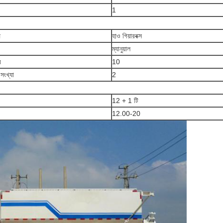
1
প
হাও গিয়ারবক্স
ম্যানুয়াল
র
10
 সংখ্যা
2
12 + 1 টি
12.00-20