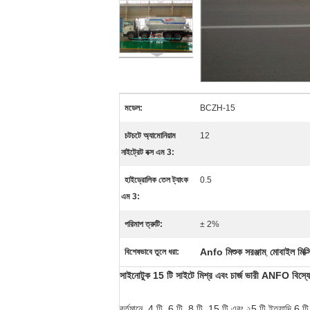
মডেল:
BCZH-15
চটচটে অ্যামোনিয়াম
12
নাইট্রেট বক্স এম 3:
হাইড্রোলিক তেল ট্যাংক
0.5
এম 3:
পরিমাপ ত্রুটি:
± 2%
Anfo মিশুক সরঞ্জাম
মোবাইল মিক্
বিশেষভাবে তুলে ধরা:
,
সাইনোটুক 15 টি
সাইটে
মিশ্র এবং চার্জ ভারী
ANFO
বিস্ফ
বর্তমানে, 4 টি, 6 টি, 8 টি, 15 টি এবং ২5 টি ইত্যাদি 6 টি