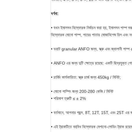
বর্ণনা:
• যখন ইমালসন বিস্ফোরক নির্বাচন করা হয়, ইমালসন পাম্প শু
বিস্ফোরক মোনো পাম্প, পায়ের পাতার মোজাবিশেষ রিল এবং নল চা
• ভরাট granular ANFO জন্য, স্ক্রু এবং জ্বালানী পাম্প co
• ANFO এর জন্য দুটি ক্ষেত্রে রয়েছে: একটি ছিদ্রযুক্ত গো
• চার্জিং কার্যকারিতা: স্ক্রু চার্জ জন্য 450kg / মিনিট;
• মোনো পাম্পিং জন্য 200-280 কেজি / মিনিট
• পরিমাপ ত্রুটি ≤ ± 2%
• বর্তমানে, আপনার পছন্দ, 8T, 12T, 15T, এবং 25T এর জ
• এই ট্রাকটিতে বহুবিধ বিস্ফোরক মেশানো-লোডিং ট্রাক রয