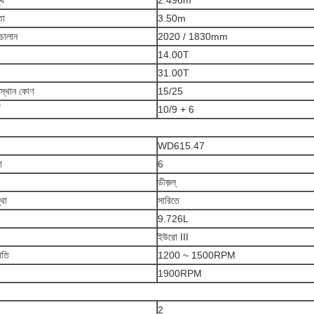
্থ
2.496m
তা
3.50m
চালান
2020 / 1830mm
14.00T
31.00T
্রস্থান কোণ
15/25
10/9 + 6
WD615.47
া
6
ডীজ়ল্
্থা
সারিতে
9.726L
ইউরো III
গতি
1200 ~ 1500RPM
1900RPM
2