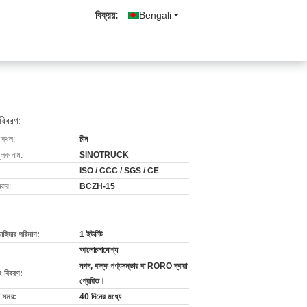
বিক্রয়:
Bengali
 বিবরণ:
 স্থল:
চীন
ুলক নাম:
SINOTRUCK
:
ISO / CCC / SGS / CE
বার:
BCZH-15
চাহিদার পরিমাণ:
1 ইউনিট
আলোচনাযোগ্য
নগদ, বাল্ক পণ্যসম্ভার বা RORO দ্বারা
ং বিবরণ:
প্রেরিত।
 সময়:
40 দিনের মধ্যে