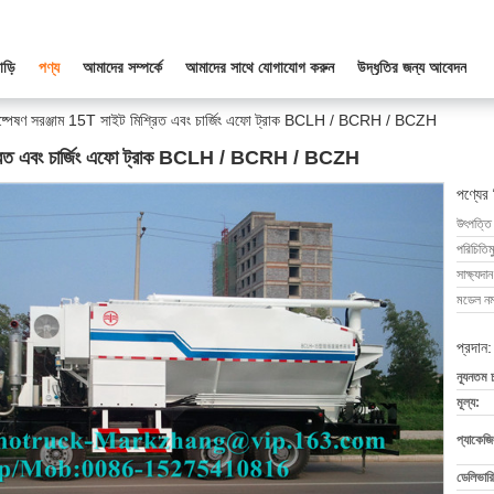
াড়ি
পণ্য
আমাদের সম্পর্কে
আমাদের সাথে যোগাযোগ করুন
উদ্ধৃতির জন্য আবেদন
িষ্পেষণ সরঞ্জাম 15T সাইট মিশ্রিত এবং চার্জিং এফো ট্রাক BCLH / BCRH / BCZH
মিশ্রিত এবং চার্জিং এফো ট্রাক BCLH / BCRH / BCZH
পণ্যের
উৎপত্তি
পরিচিতিম
সাক্ষ্যদান
মডেল নম্
প্রদান:
ন্যূনতম 
মূল্য:
প্যাকেজি
ডেলিভারি