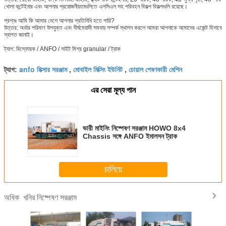
খোলা কন্টেইনার এবং আপনার প্রয়োজনীয়তাগুলিতে এলসিএল সহ পরিবহন বিকল্প বিকল্পগুলি রয়েছে।
প্রশ্নঃ আমি কি আমার দেশে আপনার প্রতিনিধি হতে পারি?
উত্তর: অর্ডার পরিমাণ উপযুক্ত এবং দীর্ঘমেয়াদী সমবায় সম্পর্ক স্থাপন করলে আমরা আপনাকে আমাদের এজেন্ট হিসাবে
স্বাগত জানাই।
ট্যাগ: বিস্ফোরক / ANFO / সাইট মিশ্র granular / ট্রাক
anfo মিক্সার সরঞ্জাম
মোবাইল মিক্সিং ইউনিট
চোয়াল পেষণকারী মেশিন
ট্যাগ:
,
,
এর সেরা মূল্য পান
ভারী মাইনিং নিষ্পেষণ সরঞ্জাম HOWO 8x4
Chassis সঙ্গে ANFO ইমালসন ট্রাক
চালিয়ে
খনির নিষ্পেষণ সরঞ্জাম
অধিক