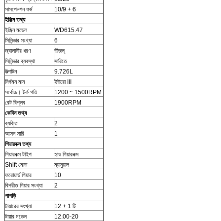
সাসপেনশন ফর্ম
10/9 + 6
ইঞ্জিন তথ্য
ইঞ্জিন মডেল
WD615.47
সিলিন্ডার সংখ্যা
6
জ্বালানীর ধরণ
ডীজ়ল্
সিলিন্ডার ব্যবস্থা
সারিতে
উত্পাটন
9.726L
নির্গমন মান
ইউরো III
সর্বোচ্চ। টর্ক গতি
1200 ~ 1500RPM
রেট বিপ্লব
1900RPM
কেবিন তথ্য
ব্যক্তি
2
আসন সারি
1
গিয়ারবক্স তথ্য
গিয়ারবক্স টাইপ
হাও গিয়ারবক্স
Shift মোড
ম্যানুয়াল
ফরোয়ার্ড গিয়ার
10
বিপরীত গিয়ার সংখ্যা
2
পাগড়ি
টায়ারের সংখ্যা
12 + 1 টি
টায়ার মডেল
12.00-20