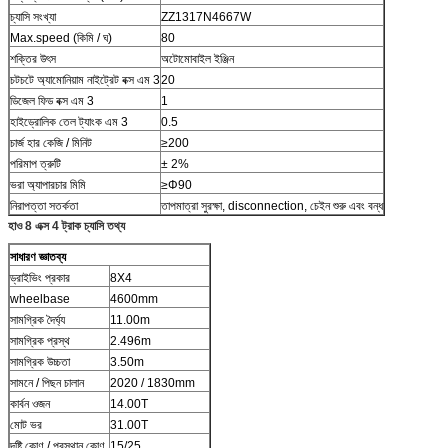
চ্যাসি সংখ্যা
ZZ1317N4667W
Max.speed (কিমি / ঘ)
80
শক্তির উৎস
অটোমোবাইল ইঞ্জিন
চটচটে অ্যামোনিয়াম নাইট্রেট বক্স এম 3
20
ডিজেল ফিড বক্স এম 3
1
হাইড্রোলিক তেল ট্যাংক এম 3
0.5
চার্জ হার কেজি / মিনিট
≥200
পরিমাপ ত্রুটি
± 2%
ভরা অ্যাপারচার মিমি
≥Φ90
নিরাপত্তা সতর্কতা
তাপমাত্রা সুরক্ষা, disconnection, চেইন শুরু এবং বন্ধ
হাও
8
এক্স
4
ট্রাক চ্যাসি তথ্য
সাধারণ জ্ঞাতব্য
ড্রাইভিং প্রকার
8X4
wheelbase
4600mm
সামগ্রিক দৈর্ঘ্য
11.00m
সামগ্রিক প্রস্থ
2.496m
সামগ্রিক উচ্চতা
3.50m
সামনে / পিছন চালান
2020 / 1830mm
কার্বন ওজন
14.00T
মোট ভর
31.00T
দৃষ্টি কোণ / প্রস্থান কোণ
15/25