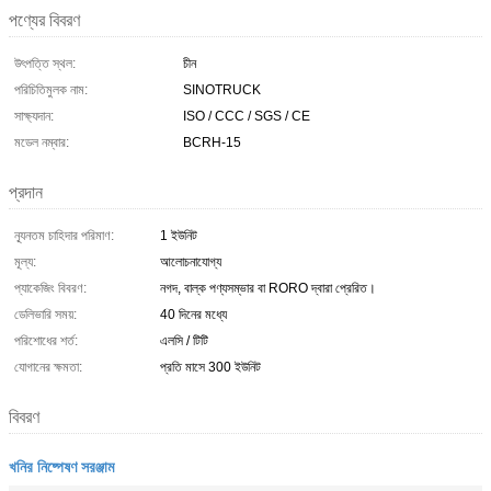
পণ্যের বিবরণ
উৎপত্তি স্থল:
চীন
পরিচিতিমুলক নাম:
SINOTRUCK
সাক্ষ্যদান:
ISO / CCC / SGS / CE
মডেল নম্বার:
BCRH-15
প্রদান
ন্যূনতম চাহিদার পরিমাণ:
1 ইউনিট
মূল্য:
আলোচনাযোগ্য
প্যাকেজিং বিবরণ:
নগদ, বাল্ক পণ্যসম্ভার বা RORO দ্বারা প্রেরিত।
ডেলিভারি সময়:
40 দিনের মধ্যে
পরিশোধের শর্ত:
এলসি / টিটি
যোগানের ক্ষমতা:
প্রতি মাসে 300 ইউনিট
বিবরণ
খনির নিষ্পেষণ সরঞ্জাম