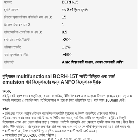
মডেল:
BCRH-15
চ্যাসি মডেল:
হাও 8x4 ট্রাক চ্যাসি
চটচটে অ্যামোনিয়াম নাইট্রেট বক্স এম 3:
15
ডিজেল ফিড বক্স এম 3:
1
হাইড্রোলিক তেল ট্যাংক এম 3:
0.5
চার্জ হার কেজি / মিনিট:
≥200
পরিমাপ ত্রুটি:
± 2%
ভরা অ্যাপারচার মিমি:
≥Φ90
Anfo মিশ্রণকারী সরঞ্জাম
চোয়াল পেষণকারী মেশিন
হাইলাইট:
,
বুদ্ধিমান multifunctional BCRH-15T সাইট মিশ্রিত এবং চার্জ
emulsion খনি বিস্ফোরণের জন্য ANFO বিস্ফোরক ট্রাক
ফাংশন:
এই ট্রাকটি ব্যাপকভাবে ধাতুবিদ্যা, কয়লা, রাসায়নিক, বিল্ডিং উপকরণ এবং অন্যান্য বিভাগে ব্যবহৃত হয়। বড় এবং
মাঝারি আকারের খোলা পিট জল গর্ত বিস্ফোরণ অপারেশন দিয়ে পরিচালিত হয়। গর্ত ব্যাস 100mm বেশী।
বর্ণনা:
• চার্জিংয়ের আগে গ্রাউন্ড স্টেশনে প্রাসঙ্গিক সামগ্রীটি ট্রাকের সংশ্লিষ্ট ধারকটিতে যোগ করা উচিত।
• ট্রাক লোড করার সময় কাজ সাইটে আসে, পিটিও শুরু করুন, গর্ত নীচে চার্জিং নল প্রসারিত, কাউন্টারে ইনপুট
বিস্ফোরক লোড এবং প্রেস বাটন চাপুন। তারপর, প্রতিটি প্রস্তুতি এবং মেশানো ইউনিট কাজ শুরু হয়। ধীরে ধীরে
চার্জিং টিউব বাড়াতে। বিস্ফোরক জল নিচে চার্জ করা হয়, এবং গর্ত থেকে পানি নিষ্কাশন করা হয়। চার্জ করার পর,
পরবর্তী গর্তে যান, উপরে পদ্ধতিটি পুনরাবৃত্তি করুন এবং পরবর্তী গর্তটি চার্জ করুন।
• কার্যকারিতা চার্জ 200-280 কেজি / মিনিট।
• বর্তমানে 5 টি বিশেষ উল্লেখ রয়েছে, 8 টি, 1২ টি, 15 টি, ২0 টি, ২5 টি।