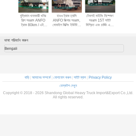
ional খনির
বুদ্ধিমান খননকারী খনির
হাওও ট্রাক চ্যাসি
টেকসই মাইনিং নিষ্পেষণ
এসি মোটর 
 সরঞ্জাম
শিল্প সরঞ্জাম ANFO
ANFO মিক্সার সরঞ্জাম,
সরঞ্জাম 15T সাইট
চোয়াল পেষণ
মেশানো লোড
ট্রাক 80km / এইচ
মোবাইল মিক্সিং ইউনিট 8
মিশ্রিত এবং চার্জিং এফো
ক্রাশিং মেশ
FO ট্রাক
সর্বোচ্চ গতি
এক্স 4 ড্রাইভিং প্রকার
ট্রাক BCLH / BCRH
120t / ঘন্টা স্
-20T
/ BCZH
প্ল্যান্টের
ভাষা পরিবর্তন করুন
Bengali
বাড়ি
|
আমাদের সম্পর্কে
|
যোগাযোগ করুন
|
সাইট ম্যাপ
|
Privacy Policy
ডেস্কটপ দেখুন
Copyright © 2018 - 2026 Shandong Global Heavy Truck Import&Export Co.,Ltd.
All rights reserved.