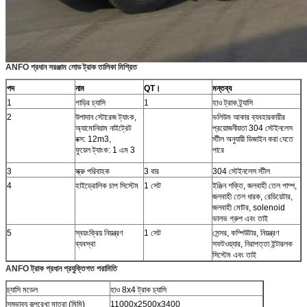
ANFO প্রধান সরঞ্জাম লোড ট্রাক তালিকা মিশ্রিত
পদ
নাম
QT।
মন্তব্য
1
গাড়ির চ্যাসি
1
হাও ট্রাক ট্র্যাসি
2
উপাদান স্টোরেজ ট্যাংক,
ভলিউম আকার ব্যবহারকারীর
অ্যামোনিয়াম নাইট্রেট
প্রয়োজনীয়তা 304 স্টেইনলেস
বক্স: 12m3,
স্টীল অনুযায়ী ডিজাইন করা যেতে
ফুয়েল ট্যাংক: 1 এম 3
পারে
3
স্ক্রু পরিবাহক
3 বার
304 স্টেইনলেস স্টীল
4
হাইড্রোলিক চাপ সিস্টেম
1 সেট
ইঞ্জিন শক্তি, জলবাহী তেল পাম্প,
জলবাহী তেল ধারক, রেডিয়েটার,
জলবাহী মোটর, solenoid
ভালভ গ্রুপ এবং তাই
5
স্বয়ংক্রিয় নিয়ন্ত্রণ
1 সেট
সেন্সর, কম্পিউটার, নিয়ন্ত্রণ
ব্যবস্থা
সফটওয়্যার, নিরাপত্তা ইন্টারলক
সিস্টেম এবং তাই
ANFO ট্রাক প্রধান প্রযুক্তিগত পরামিতি
চ্যাসি মডেল
হাও 8x4 ট্রাক চ্যাসি
সম্ভাব্য রূপরেখা মাত্রা (মিমি)
11000x2500x3400