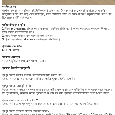
অ্যাপ্লিকেশন:
প্রধানত ব্যবহৃত অ্যামোনিয়াম নাইট্র্রেট জ্বালানি তেল মিশ্রণ (এএনএফও) বড় / মাঝারি আকারের খোলা-খোঁচা
বিস্ফোরণের স্টপগুলির জন্য যেমন জলবিদ্যুৎ, কয়লা, রাসায়নিক পদার্থ এবং বিল্ডিং উপকরণ ইত্যাদির জন্য কোনও পানি
বিস্ফোরণের ভর্তি ভরাট করে না।
প্রতিযোগিতামূলক সুবিধা
1. ট্রাক professinal বিক্রয় দল। আমাদের লক্ষ্য ট্রাক বিক্রি হয় না, আমরা গ্রাহকদের সর্বোত্তম উপযুক্ত
ট্রাক নির্বাচন করতে সাহায্য করি।
2. দ্রুত উত্পাদন সময়ের, এবং প্রসবের দ্রুত ব্যবস্থা।
3. খুচরা যন্ত্রাংশ এবং aftersale সেবা জন্য পেশাদারী দল।
প্যাকেজিং এবং শিপিং
RO-RO জাহাজ
আমাদের সেবাসমূহ
আমরা প্রযুক্তিগত সেবা এবং সরঞ্জাম সরবরাহ।
প্রায়শই জিজ্ঞাসিত প্রশ্নাবলী
প্রশ্নঃ আমরা কীভাবে আপনার কোম্পানীকে বিশ্বাস করতে পারি?
উত্তর: আমরা বহু বছর ধরে ডংফং বাণিজ্যিক গাড়ির প্রথম শ্রেণীর ব্যাপারী।
প্রশ্ন: আপনার ওয়ারেন্টি শব্দ কি?
উত্তর: আমরা আপনাকে মূল অংশ সরবরাহ করতে পারি। এবং আমরা ফোন বা ইমেইল সমর্থন প্রদান করতে পারেন।
যদি প্রয়োজন হয়, আমাদের অভিজ্ঞ প্রকৌশলী আপনার কারখানার প্রযুক্তিগত সহায়তা দিতে বিদেশে যেতে পারেন।
প্রশ্নঃ কিভাবে আপনার পণ্য গুণমান?
উত্তর: আমাদের সমস্ত পণ্য আসল কারখানা থেকে আসে এবং মানের 100 শত শতাংশ নিশ্চিত করে।
প্রশ্নঃ আপনি ট্রাকগুলি কীভাবে পরিচালনা করেন?
উত্তর: রোরো জাহাজ, বাল্ক মালবাহী জাহাজ, ফ্ল্যাট র্যাক কন্টেইনার, 20 'ধারক, 40' ধারক, 40 'মুখ্য পৃষ্ঠা, 40' শীর্ষ