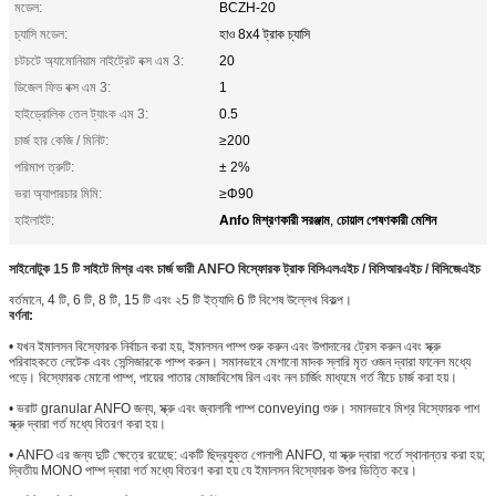
মডেল:
BCZH-20
চ্যাসি মডেল:
হাও 8x4 ট্রাক চ্যাসি
চটচটে অ্যামোনিয়াম নাইট্রেট বক্স এম 3:
20
ডিজেল ফিড বক্স এম 3:
1
হাইড্রোলিক তেল ট্যাংক এম 3:
0.5
চার্জ হার কেজি / মিনিট:
≥200
পরিমাপ ত্রুটি:
± 2%
ভরা অ্যাপারচার মিমি:
≥Φ90
Anfo মিশ্রণকারী সরঞ্জাম
চোয়াল পেষণকারী মেশিন
হাইলাইট:
,
সাইনোটুক 15 টি
সাইটে
মিশ্র এবং চার্জ ভারী
ANFO
বিস্ফোরক ট্রাক
বিসিএলএইচ / বিসিআরএইচ / বিসিজেএইচ
বর্তমানে, 4 টি, 6 টি, 8 টি, 15 টি এবং ২5 টি ইত্যাদি 6 টি বিশেষ উল্লেখ বিকল্প।
বর্ণনা:
• যখন ইমালসন বিস্ফোরক নির্বাচন করা হয়, ইমালসন পাম্প শুরু করুন এবং উপাদানের ট্রেস করুন এবং স্ক্রু
পরিবাহকতে লেটেক এবং সেন্সিজারকে পাম্প করুন। সমানভাবে মেশানো মাদক স্লারি মৃত ওজন দ্বারা ফানেল মধ্যে
পড়ে। বিস্ফোরক মোনো পাম্প, পায়ের পাতার মোজাবিশেষ রিল এবং নল চার্জিং মাধ্যমে গর্ত নীচে চার্জ করা হয়।
• ভরাট granular ANFO জন্য, স্ক্রু এবং জ্বালানী পাম্প conveying শুরু। সমানভাবে মিশ্র বিস্ফোরক পাশ
স্ক্রু দ্বারা গর্ত মধ্যে বিতরণ করা হয়।
• ANFO এর জন্য দুটি ক্ষেত্রে রয়েছে: একটি ছিদ্রযুক্ত গোলাপী ANFO, যা স্ক্রু দ্বারা গর্তে স্থানান্তর করা হয়;
দ্বিতীয় MONO পাম্প দ্বারা গর্ত মধ্যে বিতরণ করা হয় যে ইমালসন বিস্ফোরক উপর ভিত্তি করে।