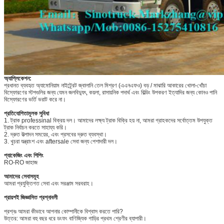
অ্যাপ্লিকেশন:
প্রধানত ব্যবহৃত অ্যামোনিয়াম নাইট্র্রেট জ্বালানি তেল মিশ্রণ (এএনএফও) বড় / মাঝারি আকারের খোলা-খোঁচা
বিস্ফোরণের স্টপগুলির জন্য যেমন জলবিদ্যুৎ, কয়লা, রাসায়নিক পদার্থ এবং বিল্ডিং উপকরণ ইত্যাদির জন্য কোনও পানি
বিস্ফোরণের ভর্তি ভরাট করে না।
প্রতিযোগিতামূলক সুবিধা
1. ট্রাক professinal বিক্রয় দল। আমাদের লক্ষ্য ট্রাক বিক্রি হয় না, আমরা গ্রাহকদের সর্বোত্তম উপযুক্ত
ট্রাক নির্বাচন করতে সাহায্য করি।
2. দ্রুত উত্পাদন সময়ের, এবং প্রসবের দ্রুত ব্যবস্থা।
3. খুচরা যন্ত্রাংশ এবং aftersale সেবা জন্য পেশাদারী দল।
প্যাকেজিং এবং শিপিং
RO-RO জাহাজ
আমাদের সেবাসমূহ
আমরা প্রযুক্তিগত সেবা এবং সরঞ্জাম সরবরাহ।
প্রায়শই জিজ্ঞাসিত প্রশ্নাবলী
প্রশ্নঃ আমরা কীভাবে আপনার কোম্পানীকে বিশ্বাস করতে পারি?
উত্তর: আমরা বহু বছর ধরে ডংফং বাণিজ্যিক গাড়ির প্রথম শ্রেণীর ব্যাপারী।