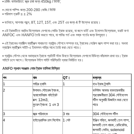
• চার্জিং কার্যকারিতা: স্ক্রু চার্জ জন্য 450kg / মিনিট;
• মোনো পাম্পিং জন্য 200-280 কেজি / মিনিট
• পরিমাপ ত্রুটি ≤ ± 2%
• বর্তমানে, আপনার পছন্দ, 8T, 12T, 15T, এবং 25T এর জন্য 4 টি উল্লেখ রয়েছে।
• এই ট্রাকটিতে বহুবিধ বিস্ফোরক মেশানো-লোডিং ট্রাক রয়েছে, যা জলে ভর্তি এবং ইমোশন বিস্ফোরক, ভরাট কণা
ANFOC এবং HANFO তৈরি করতে পারে, যা পানির গর্ত এবং শুষ্ক গর্তের জন্য উপযুক্ত।
• এই ট্রাকের ল্যাটিক্স ম্যাট্রিক্স সাধারণত গ্রাউন্ড স্টেশনে সম্পন্ন হয়, ট্রাকের লেটেক্স বক্সে পাম্প করা হয়। অথবা
ল্যাটেক্স ম্যাট্রিক্স সাইট-এ ইমালসন গাড়ির সাথে তৈরি করা যেতে পারে।
• গ্রাউন্ড স্টেশন থেকে যথাক্রমে ট্রাকে প্রতিটি স্টক বিনতে বিস্ফোরক মেশানো বিভিন্ন কাঁচামাল রাখা হয়। ট্রাক
সাইটে চলে আসে। বিস্ফোরক টাইপ সাইট পরিস্থিতি দ্বারা নির্বাচিত হয়।
ANFO প্রধান সরঞ্জাম লোড ট্রাক তালিকা মিশ্রিত
পদ
নাম
QT।
মন্তব্য
1
গাড়ির চ্যাসি
1
হাও ট্রাক ট্র্যাসি
2
উপাদান স্টোরেজ ট্যাংক,
ভলিউম আকার ব্যবহারকারীর
অ্যামোনিয়াম নাইট্রেট
প্রয়োজনীয়তা 304 স্টেইনলেস
বক্স: 12m3,
স্টীল অনুযায়ী ডিজাইন করা যেতে
ফুয়েল ট্যাংক: 1 এম 3
পারে
3
স্ক্রু পরিবাহক
3 বার
304 স্টেইনলেস স্টীল
4
হাইড্রোলিক চাপ সিস্টেম
1 সেট
ইঞ্জিন শক্তি, জলবাহী তেল পাম্প,
জলবাহী তেল ধারক, রেডিয়েটার,
জলবাহী মোটর, solenoid