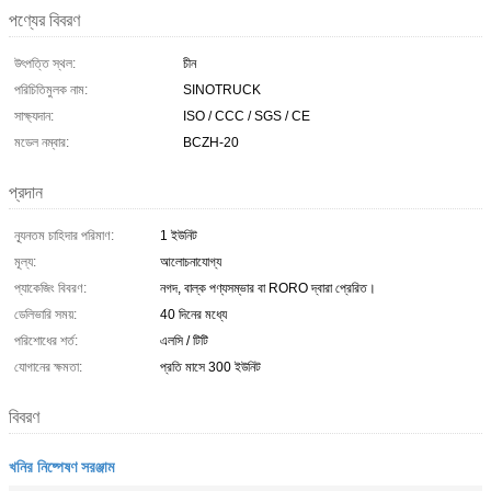
পণ্যের বিবরণ
উৎপত্তি স্থল:
চীন
পরিচিতিমুলক নাম:
SINOTRUCK
সাক্ষ্যদান:
ISO / CCC / SGS / CE
মডেল নম্বার:
BCZH-20
প্রদান
ন্যূনতম চাহিদার পরিমাণ:
1 ইউনিট
মূল্য:
আলোচনাযোগ্য
প্যাকেজিং বিবরণ:
নগদ, বাল্ক পণ্যসম্ভার বা RORO দ্বারা প্রেরিত।
ডেলিভারি সময়:
40 দিনের মধ্যে
পরিশোধের শর্ত:
এলসি / টিটি
যোগানের ক্ষমতা:
প্রতি মাসে 300 ইউনিট
বিবরণ
খনির নিষ্পেষণ সরঞ্জাম