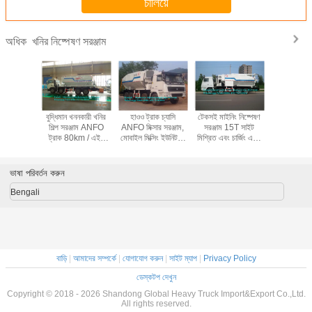
চালিয়ে
খনির নিষ্পেষণ সরঞ্জাম
অধিক
ং নিষ্পেষণ
বুদ্ধিমান খননকারী খনির
হাওও ট্রাক চ্যাসি
টেকসই মাইনিং নিষ্পেষণ
এসি মোটর 
HOWO 8x4
শিল্প সরঞ্জাম ANFO
ANFO মিক্সার সরঞ্জাম,
সরঞ্জাম 15T সাইট
চোয়াল পেষণ
ঙ্গে ANFO
ট্রাক 80km / এইচ
মোবাইল মিক্সিং ইউনিট 8
মিশ্রিত এবং চার্জিং এফো
ক্রাশিং মেশ
 ট্রাক
সর্বোচ্চ গতি
এক্স 4 ড্রাইভিং প্রকার
ট্রাক BCLH / BCRH
120t / ঘন্টা স্
/ BCZH
প্ল্যান্টের
ভাষা পরিবর্তন করুন
Bengali
বাড়ি
|
আমাদের সম্পর্কে
|
যোগাযোগ করুন
|
সাইট ম্যাপ
|
Privacy Policy
ডেস্কটপ দেখুন
Copyright © 2018 - 2026 Shandong Global Heavy Truck Import&Export Co.,Ltd.
All rights reserved.