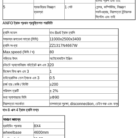
ভালভ গ্রুপ এবং তাই
5
স্বয়ংক্রিয় নিয়ন্ত্রণ
1 সেট
সেন্সর, কম্পিউটার, নিয়ন্ত্রণ
ব্যবস্থা
সফটওয়্যার, নিরাপত্তা ইন্টারলক
সিস্টেম এবং তাই
ANFO ট্রাক প্রধান প্রযুক্তিগত পরামিতি
চ্যাসি মডেল
হাও 8x4 ট্রাক চ্যাসি
সম্ভাব্য রূপরেখা মাত্রা (মিমি)
11000x2500x3400
চ্যাসি সংখ্যা
ZZ1317N4667W
Max.speed (কিমি / ঘ)
80
শক্তির উৎস
অটোমোবাইল ইঞ্জিন
চটচটে অ্যামোনিয়াম নাইট্রেট বক্স এম 3
20
ডিজেল ফিড বক্স এম 3
1
হাইড্রোলিক তেল ট্যাংক এম 3
0.5
চার্জ হার কেজি / মিনিট
≥200
পরিমাপ ত্রুটি
± 2%
ভরা অ্যাপারচার মিমি
≥Φ90
নিরাপত্তা সতর্কতা
তাপমাত্রা সুরক্ষা, disconnection, চেইন শুরু এবং বন্ধ
হাও
8
এক্স
4
ট্রাক চ্যাসি তথ্য
সাধারণ জ্ঞাতব্য
ড্রাইভিং প্রকার
8X4
wheelbase
4600mm