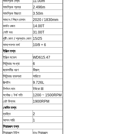
সামগ্রিক দৈর্ঘ্য
11.00m
সামগ্রিক প্রস্থ
2.496m
সামগ্রিক উচ্চতা
3.50m
সামনে / পিছন চালান
2020 / 1830mm
কার্বন ওজন
14.00T
মোট ভর
31.00T
দৃষ্টি কোণ / প্রস্থান কোণ
15/25
সাসপেনশন ফর্ম
10/9 + 6
ইঞ্জিন তথ্য
ইঞ্জিন মডেল
WD615.47
সিলিন্ডার সংখ্যা
6
জ্বালানীর ধরণ
ডীজ়ল্
সিলিন্ডার ব্যবস্থা
সারিতে
উত্পাটন
9.726L
নির্গমন মান
ইউরো III
সর্বোচ্চ। টর্ক গতি
1200 ~ 1500RPM
রেট বিপ্লব
1900RPM
কেবিন তথ্য
ব্যক্তি
2
আসন সারি
1
গিয়ারবক্স তথ্য
গিয়ারবক্স টাইপ
হাও গিয়ারবক্স