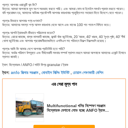
প্রশ্ন: আপনার ওয়ারেন্টি শব্দ কি?
উত্তর: আমরা আপনাকে মূল অংশ সরবরাহ করতে পারি। এবং আমরা ফোন বা ইমেইল সমর্থন প্রদান করতে পারেন।
যদি প্রয়োজন হয়, আমাদের অভিজ্ঞ প্রকৌশলী আপনার কারখানার প্রযুক্তিগত সহায়তা দিতে বিদেশে যেতে পারেন।
প্রশ্নঃ কিভাবে আপনার পণ্য গুণমান?
উত্তর: আমাদের সমস্ত পণ্য আসল কারখানা থেকে আসে এবং মানের 100 শত শতাংশ নিশ্চিত করে।
প্রশ্নঃ আপনি ট্রাকগুলি কীভাবে পরিচালনা করেন?
উত্তর: রোরো জাহাজ, বাল্ক মালবাহী জাহাজ, ফ্ল্যাট র্যাক কন্টেইনার, 20 'ধারক, 40' ধারক, 40 'মুখ্য পৃষ্ঠা, 40' শীর্ষ
খোলা কন্টেইনার এবং আপনার প্রয়োজনীয়তাগুলিতে এলসিএল সহ পরিবহন বিকল্প বিকল্পগুলি রয়েছে।
প্রশ্নঃ আমি কি আমার দেশে আপনার প্রতিনিধি হতে পারি?
উত্তর: অর্ডার পরিমাণ উপযুক্ত এবং দীর্ঘমেয়াদী সমবায় সম্পর্ক স্থাপন করলে আমরা আপনাকে আমাদের এজেন্ট হিসাবে
স্বাগত জানাই।
ট্যাগ: বিস্ফোরক / ANFO / সাইট মিশ্র granular / ট্রাক
anfo মিক্সার সরঞ্জাম
মোবাইল মিক্সিং ইউনিট
চোয়াল পেষণকারী মেশিন
ট্যাগ:
,
,
এর সেরা মূল্য পান
Multifunctional খনির নিষ্পেষণ সরঞ্জাম
বিস্ফোরক মেশানো লোড হচ্ছে ANFO ট্রাক
BCZH-20T